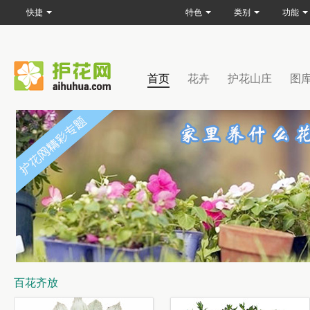
快捷
特色
类别
功能
首页
花卉
护花山庄
图
百花齐放