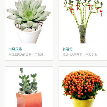
白斑玉露
转运竹
白斑玉露为百合科十二卷属...
转运竹又叫弯竹，中文学名...