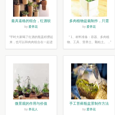
最具逼格的组合，红酒软
多肉植物盆栽制作，只需
木塞diy多肉植物盆栽
简单6步
by
爱养花
by
爱养花
“平时大家喝了红酒的瓶盖积攒起
“ 1、材料准备：容器、多肉植
来，也可以和肉肉组合在一起进
物、工具、营养土、颗粒土。 ...”
行废...”
微景观的作用与价值
手工苔藓瓶盆景制作方法
by
养花人
by
爱养花