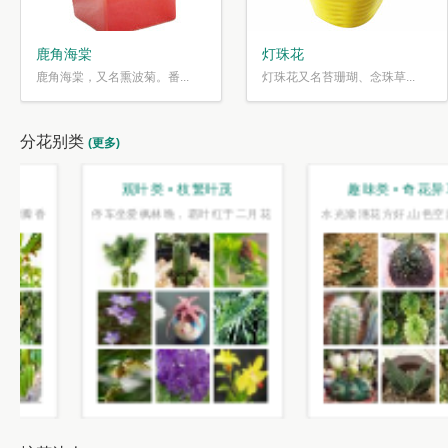
鹿角海棠
灯珠花
鹿角海棠，又名熏波菊。番...
灯珠花又名苔珊瑚、念珠草...
分花别类
(更多)
趣味类 • 奇花异草
盆栽类 • 花好盆圆
水光潋滟花方好,山色空蒙枝亦奇
千片赤英霞灿灿，百枝绛点灯煌煌