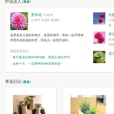
护花达人
(更多)
爱养花
任
81粉丝
上海市 市辖区 黄浦区
心
来
度。种一株简
养
这里是花儿成长的地方，是花的海洋，和你一起尽情地
简单愉快的心
喜
享受百花吐蕊的芬芳，同花儿一起茁壮成长。
我们自己复杂
间
最新养花知识
花
客厅最适合养的5种绿植，美观又净化空气~
金秋十月，一定要种的6种漂亮的花~
养花日记
(更多)