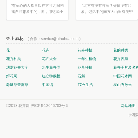
“有童心的人都喜欢在方寸之间构
“北方有没有苔藓？好像没有印
建自己想象中的世界，用这些小
象。记忆中的南方大山里有茂密
素材...”
的蕨类...”
锦上添花
( 合作：service@aihuhua.com )
花
花卉
花卉种植
花的种类
花卉种类
花卉大全
一年生植物
花卉养殖
观赏花卉大全
水生花卉网
花草种植
花卉图片及名
鲜花网
红心猕猴桃
石斛
中国花木网
老班章普洱茶
中国结
TOM生活
泰山石敢当
©2013 花卉网
沪ICP备12046703号-5
网站地图
护花网