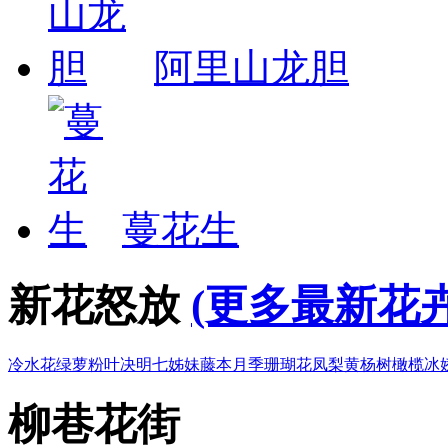
阿里山龙胆
蔓花生
新花怒放
(更多最新花卉
冷水花
绿萝
粉叶决明
七姊妹
藤本月季
珊瑚花凤梨
黄杨树
橄榄
冰
柳巷花街