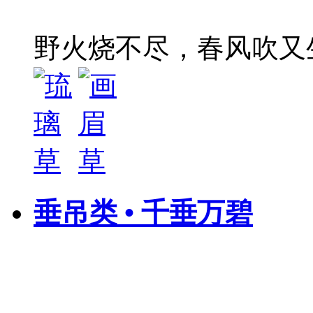
野火烧不尽，春风吹又
垂吊类 • 千垂万碧