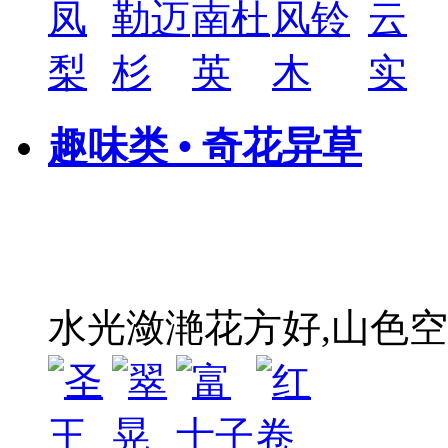
趣味类 • 奇花异草
水光潋滟花方好,山色