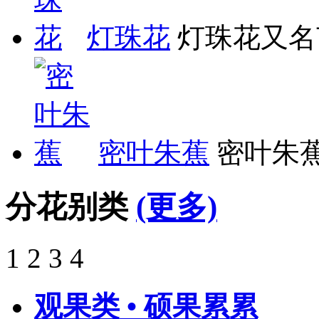
灯珠花
灯珠花又名
密叶朱蕉
密叶朱蕉
分花别类
(更多)
1
2
3
4
观果类 • 硕果累累