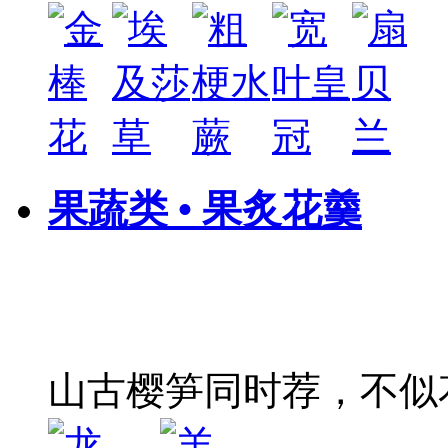
果蔬类 • 果炙花羹
山古樱笋同时荐，不似