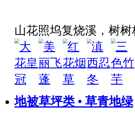
山花照坞复烧溪，树树
地被草坪类 • 草青地绿