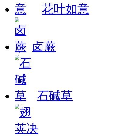
花叶如意
卤蕨
石碱草