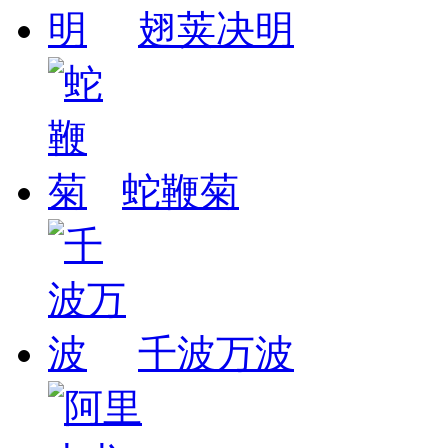
翅荚决明
蛇鞭菊
千波万波