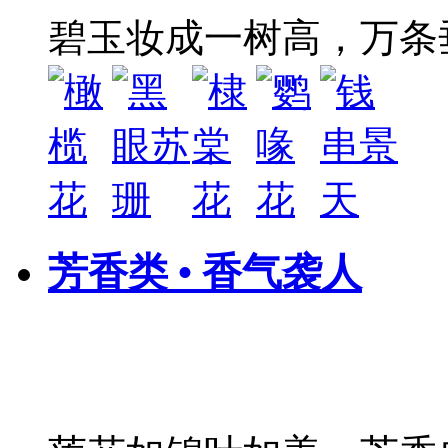
碧玉妆成一树高，万条
芳香类 • 香气袭人