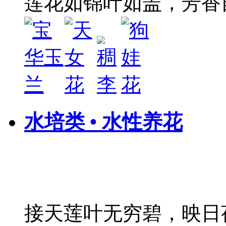
莲花如锦叶如盖，芳香
水培类 • 水性养花
接天莲叶无穷碧，映日