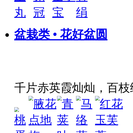
盆栽类 • 花好盆圆
千片赤英霞灿灿，百枝