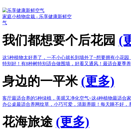
家庭小植物盆栽 - 乐享健康新鲜空
气
我们都想要个后花园
(
这5种植物太好养了，一不小心就长到墙外了~
想要拥有小花园
特别好！
有8种树特别适合做围墙，好看又通风！
最适合夏季养
身边的一平米
(更多)
客厅最适合养的5种绿植，美观又净化空气~
这4种植物最适合
办公桌最适合养网纹草，小巧可爱，清新养眼！
每天睡不好，
花海旅途
(更多)