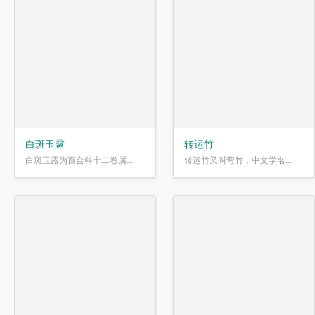
白斑玉露
转运竹
白斑玉露为百合科十二卷属...
转运竹又叫弯竹，中文学名...