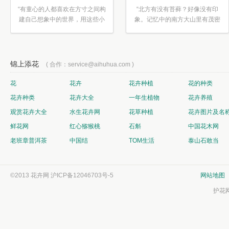
“有童心的人都喜欢在方寸之间构
“北方有没有苔藓？好像没有印
建自己想象中的世界，用这些小
象。记忆中的南方大山里有茂密
素材...”
的蕨类...”
锦上添花
( 合作：service@aihuhua.com )
花
花卉
花卉种植
花的种类
花卉种类
花卉大全
一年生植物
花卉养殖
观赏花卉大全
水生花卉网
花草种植
花卉图片及名
鲜花网
红心猕猴桃
石斛
中国花木网
老班章普洱茶
中国结
TOM生活
泰山石敢当
©2013 花卉网
沪ICP备12046703号-5
网站地图
护花网