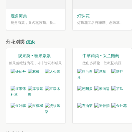
鹿角海棠
灯珠花
鹿角海棠，又名熏波菊。番...
灯珠花又名苔珊瑚、念珠草...
分花别类
(更多)
观果类 • 硕果累累
中草药类 • 采兰赠药
然果曾经皆为花，却非皆花都成果
故山多药物，胜概忆桃源