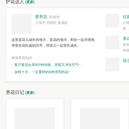
护花达人
(更多)
爱养花
任
81粉丝
上海市 市辖区 黄浦区
心
来
度。种一株简
养
这里是花儿成长的地方，是花的海洋，和你一起尽情地
简单愉快的心
喜
享受百花吐蕊的芬芳，同花儿一起茁壮成长。
我们自己复杂
间
最新养花知识
花
客厅最适合养的5种绿植，美观又净化空气~
金秋十月，一定要种的6种漂亮的花~
养花日记
(更多)