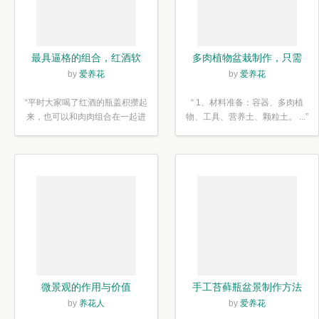
最具逼格的组合，红酒软
多肉植物盆栽制作，只需
木塞diy多肉植物盆栽
简单6步
by
爱养花
by
爱养花
“平时大家喝了红酒的瓶盖积攒起
“ 1、材料准备：容器、多肉植
来，也可以和肉肉组合在一起进
物、工具、营养土、颗粒土。 ...”
行废...”
微景观的作用与价值
手工苔藓瓶盆景制作方法
by
养花人
by
爱养花