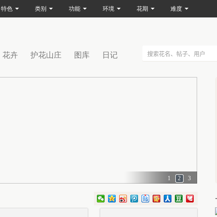
特色
类别
功能
环境
花期
难度
花卉
护花山庄
图库
日记
1
2
3