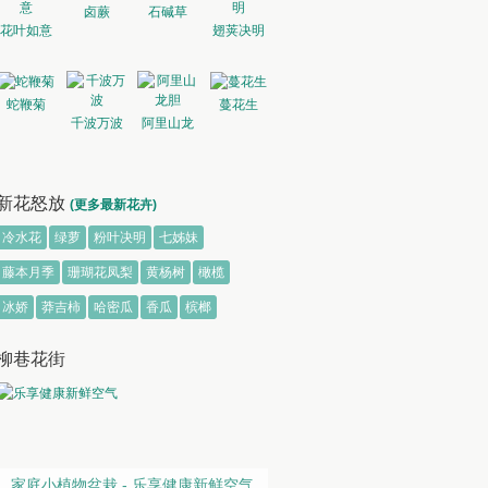
卤蕨
石碱草
花叶如意
翅荚决明
蛇鞭菊
蔓花生
千波万波
阿里山龙
胆
新花怒放
(更多最新花卉)
冷水花
绿萝
粉叶决明
七姊妹
藤本月季
珊瑚花凤梨
黄杨树
橄榄
冰娇
莽吉柿
哈密瓜
香瓜
槟榔
柳巷花街
家庭小植物盆栽 - 乐享健康新鲜空气