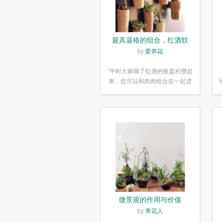
最具逼格的组合，红酒软
木塞diy多肉植物盆栽
by
爱养花
“平时大家喝了红酒的瓶盖积攒起
来，也可以和肉肉组合在一起进
行废...”
微景观的作用与价值
by
养花人