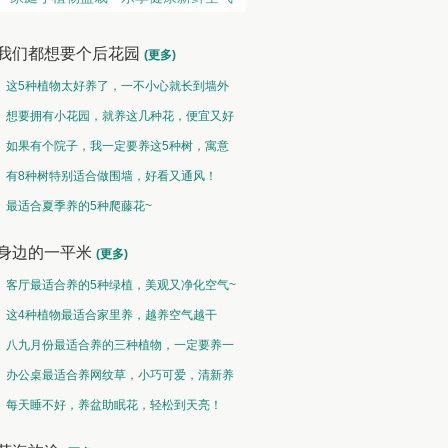
我们都想要个后花园
(更多)
这5种植物太好养了，一不小心就长到墙外
了~
想要拥有小花园，就养这几种花，便宜又好
养！
如果有个院子，我一定要养这5种树，寓意
特别好！
有8种树特别适合做围墙，好看又通风！
地被草坪类 • 草青地绿
垂吊类 • 千垂万碧
最适合夏季养的5种爬藤花~
野火烧不尽，春风吹又生
碧玉妆成一树高，万条垂下绿丝绦
身边的一平米
(更多)
客厅最适合养的5种绿植，美观又净化空气~
这4种植物最适合家里养，越养空气越干
净！
八九月份最适合养的三种植物，一定要养一
盆呀~
办公桌最适合养网纹草，小巧可爱，清新养
眼！
每天睡不好，养盆助眠花，轻松到天亮！