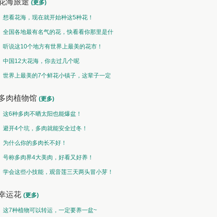
花海旅途
(更多)
想看花海，现在就开始种这5种花！
全国各地最有名气的花，快看看你那里是什
么花儿！
听说这10个地方有世界上最美的花市！
中国12大花海，你去过几个呢
世界上最美的7个鲜花小镇子，这辈子一定
要去一次！
多肉植物馆
(更多)
这6种多肉不晒太阳也能爆盆！
避开4个坑，多肉就能安全过冬！
为什么你的多肉长不好！
号称多肉界4大美肉，好看又好养！
学会这些小技能，观音莲三天两头冒小芽！
幸运花
(更多)
这7种植物可以转运，一定要养一盆~