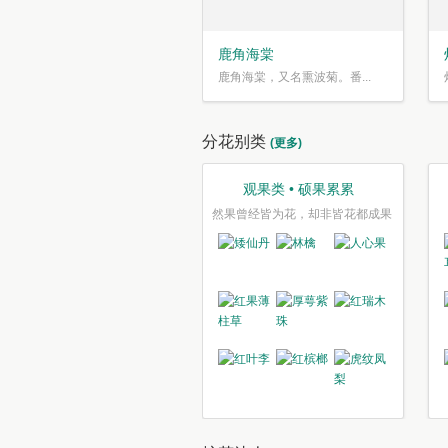
鹿角海棠
鹿角海棠，又名熏波菊。番...
分花别类
(更多)
观果类 • 硕果累累
然果曾经皆为花，却非皆花都成果