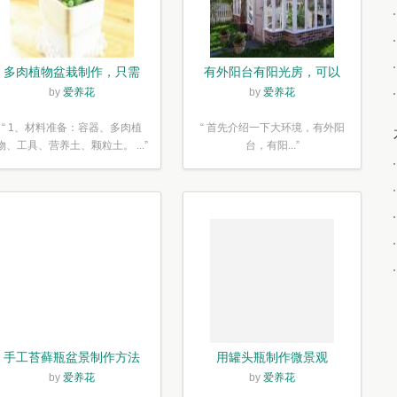
多肉植物盆栽制作，只需
有外阳台有阳光房，可以
简单6步
露养！为了肉肉，任性又
by
爱养花
by
爱养花
如何
“ 1、材料准备：容器、多肉植
“ 首先介绍一下大环境，有外阳
物、工具、营养土、颗粒土。 ...”
台，有阳...”
手工苔藓瓶盆景制作方法
用罐头瓶制作微景观
by
爱养花
by
爱养花