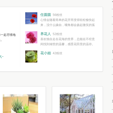
任圆圆
56粉丝
心情会随着简单的花开而变得轻松愉快起
来，没什么缘由，嘴角都会扬起微笑的弧
度。种一株简单的花，欣赏一种简单的美，拥有一种
养花人
52粉丝
你一起尽情地
简单愉快的心情，这些都不需要想得太多，其实都是
喜欢独自走在花海的世界，总能在不经意
长。
我们自己复杂了生活和心境。
间找到倾世的温馨，感受花田里的温存。
花小姐
42粉丝
气~