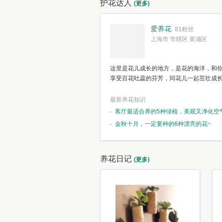
护花达人
(更多)
爱养花
81粉丝
上海市 市辖区 黄浦区
这里是花儿成长的地方，是花的海洋，和
享受百花吐蕊的芬芳，同花儿一起茁壮成
最新养花知识
客厅最适合养的5种绿植，美观又净化空
金秋十月，一定要种的6种漂亮的花~
养花日记
(更多)