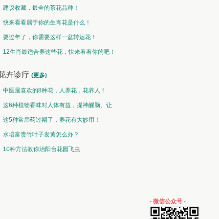
建议收藏，最全的茶花品种！
快来看看属于你的生肖花是什么！
要过年了，你需要这样一盆转运花！
12生肖最适合养这些花，快来看看你的吧！
花卉诊疗
(更多)
中医最喜欢的8种花，人养花，花养人！
这6种植物香味对人体有益，提神醒脑、让
你睡的香、身体棒。
这5种常用药过期了，养花有大妙用！
水培富贵竹叶子发黄怎么办？
10种方法教你治阳台花园飞虫
- 微信公众号 -