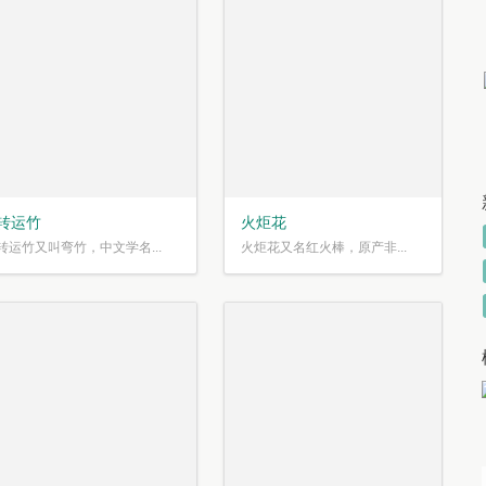
转运竹
火炬花
转运竹又叫弯竹，中文学名...
火炬花又名红火棒，原产非...