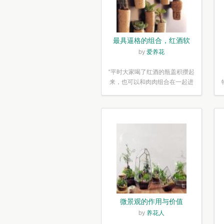
最具逼格的组合，红酒软
木塞diy多肉植物盆栽
by
爱养花
“平时大家喝了红酒的瓶盖积攒起
来，也可以和肉肉组合在一起进
行废...”
微景观的作用与价值
by
养花人