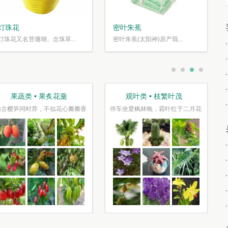
灯珠花
密叶朱蕉
灯珠花又名苔珊瑚、念珠草...
密叶朱蕉(太阳神)原产我...
盆栽类 • 花好盆圆
节庆类 • 张灯结彩
千片赤英霞灿灿，百枝绛点灯煌煌
正是今年风景美，千红万紫报春光