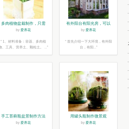
多肉植物盆栽制作，只需
有外阳台有阳光房，可以
简单6步
露养！为了肉肉，任性又
by
爱养花
by
爱养花
如何
“ 1、材料准备：容器、多肉植
“ 首先介绍一下大环境，有外阳
物、工具、营养土、颗粒土。 ...”
台，有阳...”
手工苔藓瓶盆景制作方法
用罐头瓶制作微景观
by
爱养花
by
爱养花