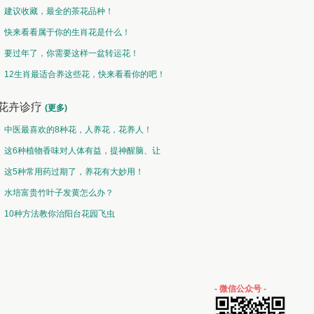
建议收藏，最全的茶花品种！
快来看看属于你的生肖花是什么！
要过年了，你需要这样一盆转运花！
12生肖最适合养这些花，快来看看你的吧！
花卉诊疗
(更多)
中医最喜欢的8种花，人养花，花养人！
这6种植物香味对人体有益，提神醒脑、让
你睡的香、身体棒。
这5种常用药过期了，养花有大妙用！
水培富贵竹叶子发黄怎么办？
10种方法教你治阳台花园飞虫
- 微信公众号 -