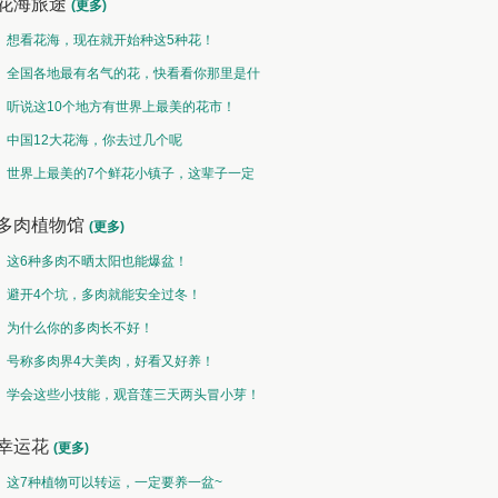
花海旅途
(更多)
想看花海，现在就开始种这5种花！
全国各地最有名气的花，快看看你那里是什
么花儿！
听说这10个地方有世界上最美的花市！
中国12大花海，你去过几个呢
世界上最美的7个鲜花小镇子，这辈子一定
要去一次！
多肉植物馆
(更多)
这6种多肉不晒太阳也能爆盆！
避开4个坑，多肉就能安全过冬！
为什么你的多肉长不好！
号称多肉界4大美肉，好看又好养！
学会这些小技能，观音莲三天两头冒小芽！
幸运花
(更多)
这7种植物可以转运，一定要养一盆~