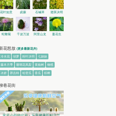
花叶如意
卤蕨
石碱草
翅荚决明
蛇鞭菊
千波万波
阿里山龙
蔓花生
胆
新花怒放
(更多最新花卉)
冷水花
绿萝
粉叶决明
七姊妹
藤本月季
珊瑚花凤梨
黄杨树
橄榄
冰娇
莽吉柿
哈密瓜
香瓜
槟榔
柳巷花街
家庭小植物盆栽 - 乐享健康新鲜空气