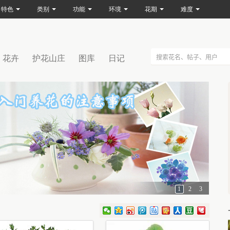
特色
类别
功能
环境
花期
难度
花卉
护花山庄
图库
日记
1
2
3