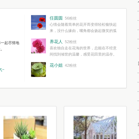
任圆圆
56粉丝
心情会随着简单的花开而变得轻松愉快起
来，没什么缘由，嘴角都会扬起微笑的弧
度。种一株简单的花，欣赏一种简单的美，拥有一种
养花人
52粉丝
你一起尽情地
简单愉快的心情，这些都不需要想得太多，其实都是
喜欢独自走在花海的世界，总能在不经意
长。
我们自己复杂了生活和心境。
间找到倾世的温馨，感受花田里的温存。
花小姐
42粉丝
气~