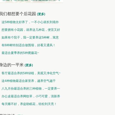
我们都想要个后花园
(更多)
这5种植物太好养了，一不小心就长到墙外
了~
想要拥有小花园，就养这几种花，便宜又好
养！
如果有个院子，我一定要养这5种树，寓意
特别好！
有8种树特别适合做围墙，好看又通风！
观果类 • 硕果累累
中草药类 • 采兰赠药
最适合夏季养的5种爬藤花~
然果曾经皆为花，却非皆花都成果
故山多药物，胜概忆桃源
身边的一平米
(更多)
客厅最适合养的5种绿植，美观又净化空气~
这4种植物最适合家里养，越养空气越干
净！
八九月份最适合养的三种植物，一定要养一
盆呀~
办公桌最适合养网纹草，小巧可爱，清新养
眼！
每天睡不好，养盆助眠花，轻松到天亮！