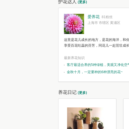
护花达人
(更多)
爱养花
81粉丝
上海市 市辖区 黄浦区
这里是花儿成长的地方，是花的海洋，和
享受百花吐蕊的芬芳，同花儿一起茁壮成
最新养花知识
客厅最适合养的5种绿植，美观又净化空
金秋十月，一定要种的6种漂亮的花~
养花日记
(更多)