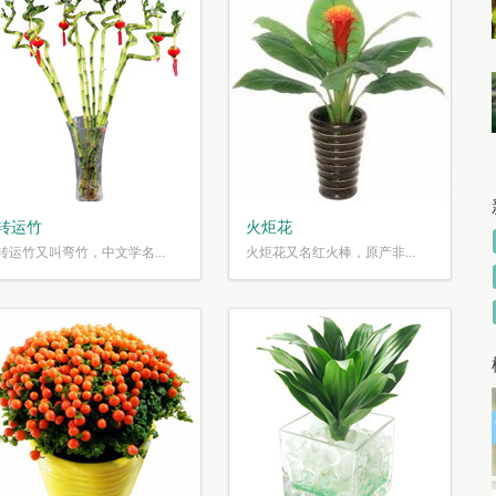
转运竹
火炬花
转运竹又叫弯竹，中文学名...
火炬花又名红火棒，原产非...