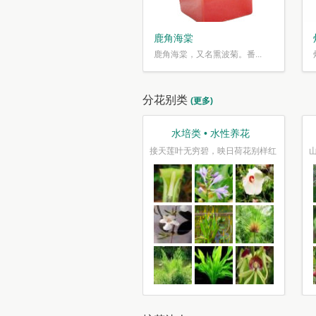
鹿角海棠
鹿角海棠，又名熏波菊。番...
分花别类
(更多)
观叶类 • 枝繁叶茂
趣味类 • 奇花异草
车坐爱枫林晚，霜叶红于二月花
水光潋滟花方好,山色空蒙枝亦奇