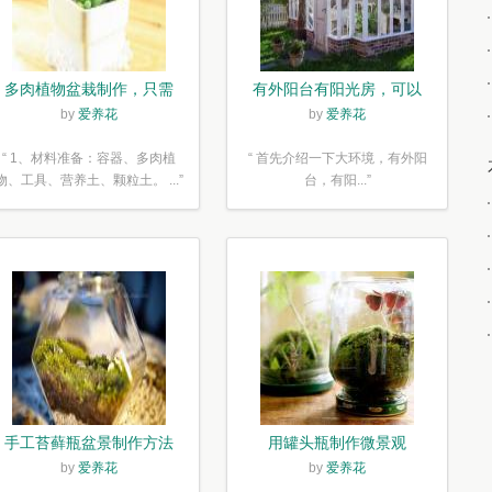
多肉植物盆栽制作，只需
有外阳台有阳光房，可以
简单6步
露养！为了肉肉，任性又
by
爱养花
by
爱养花
如何
“ 1、材料准备：容器、多肉植
“ 首先介绍一下大环境，有外阳
物、工具、营养土、颗粒土。 ...”
台，有阳...”
手工苔藓瓶盆景制作方法
用罐头瓶制作微景观
by
爱养花
by
爱养花