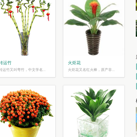
转运竹
火炬花
转运竹又叫弯竹，中文学名...
火炬花又名红火棒，原产非...