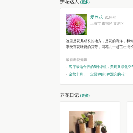
护花达人
(更多)
爱养花
81粉丝
上海市 市辖区 黄浦区
这里是花儿成长的地方，是花的海洋，和
享受百花吐蕊的芬芳，同花儿一起茁壮成
最新养花知识
客厅最适合养的5种绿植，美观又净化空
金秋十月，一定要种的6种漂亮的花~
养花日记
(更多)