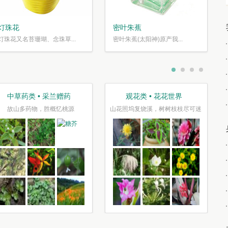
灯珠花
密叶朱蕉
灯珠花又名苔珊瑚、念珠草...
密叶朱蕉(太阳神)原产我...
中草药类 • 采兰赠药
观花类 • 花花世界
故山多药物，胜概忆桃源
山花照坞复烧溪，树树枝枝尽可迷