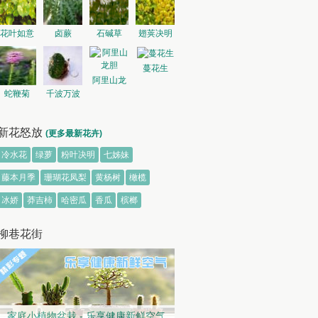
花叶如意
卤蕨
石碱草
翅荚决明
蔓花生
阿里山龙
蛇鞭菊
千波万波
胆
新花怒放
(更多最新花卉)
冷水花
绿萝
粉叶决明
七姊妹
藤本月季
珊瑚花凤梨
黄杨树
橄榄
冰娇
莽吉柿
哈密瓜
香瓜
槟榔
柳巷花街
家庭小植物盆栽 - 乐享健康新鲜空气