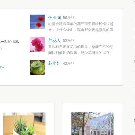
任圆圆
56粉丝
心情会随着简单的花开而变得轻松愉快起
来，没什么缘由，嘴角都会扬起微笑的弧
度。种一株简单的花，欣赏一种简单的美，拥有一种
养花人
52粉丝
你一起尽情地
简单愉快的心情，这些都不需要想得太多，其实都是
喜欢独自走在花海的世界，总能在不经意
长。
我们自己复杂了生活和心境。
间找到倾世的温馨，感受花田里的温存。
花小姐
42粉丝
气~