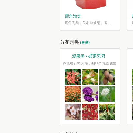
鹿角海棠
鹿角海棠，又名熏波菊。番...
分花别类
(更多)
观果类 • 硕果累累
然果曾经皆为花，却非皆花都成果