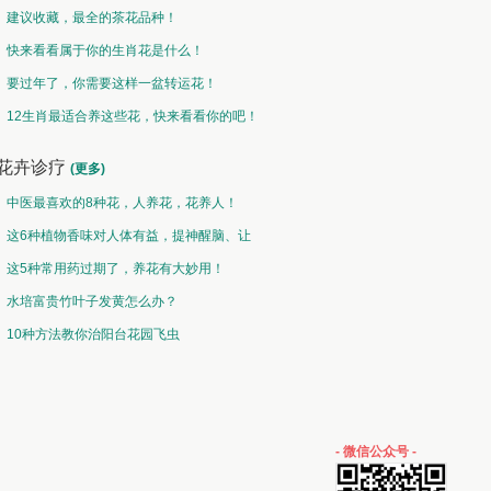
建议收藏，最全的茶花品种！
快来看看属于你的生肖花是什么！
要过年了，你需要这样一盆转运花！
12生肖最适合养这些花，快来看看你的吧！
花卉诊疗
(更多)
中医最喜欢的8种花，人养花，花养人！
这6种植物香味对人体有益，提神醒脑、让
你睡的香、身体棒。
这5种常用药过期了，养花有大妙用！
水培富贵竹叶子发黄怎么办？
10种方法教你治阳台花园飞虫
- 微信公众号 -