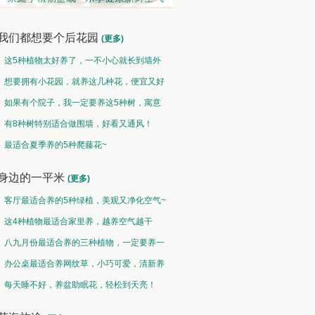
我们都想要个后花园
(更多)
这5种植物太好养了，一不小心就长到墙外
了~
想要拥有小花园，就养这几种花，便宜又好
养！
如果有个院子，我一定要养这5种树，寓意
特别好！
有8种树特别适合做围墙，好看又通风！
地被草坪类 • 草青地绿
垂吊类 • 千垂万碧
最适合夏季养的5种爬藤花~
野火烧不尽，春风吹又生
碧玉妆成一树高，万条垂下绿丝绦
身边的一平米
(更多)
客厅最适合养的5种绿植，美观又净化空气~
这4种植物最适合家里养，越养空气越干
净！
八九月份最适合养的三种植物，一定要养一
盆呀~
办公桌最适合养网纹草，小巧可爱，清新养
眼！
每天睡不好，养盆助眠花，轻松到天亮！