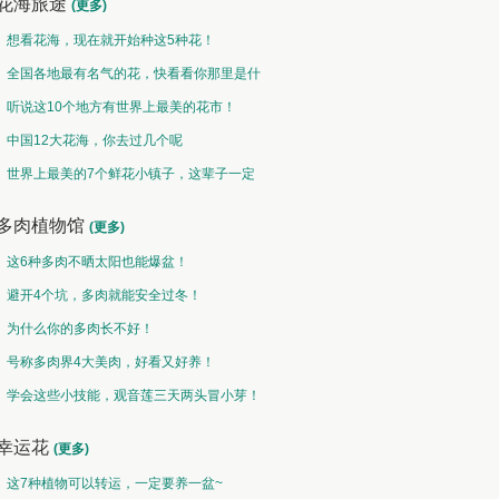
花海旅途
(更多)
想看花海，现在就开始种这5种花！
全国各地最有名气的花，快看看你那里是什
么花儿！
听说这10个地方有世界上最美的花市！
中国12大花海，你去过几个呢
世界上最美的7个鲜花小镇子，这辈子一定
要去一次！
多肉植物馆
(更多)
这6种多肉不晒太阳也能爆盆！
避开4个坑，多肉就能安全过冬！
为什么你的多肉长不好！
号称多肉界4大美肉，好看又好养！
学会这些小技能，观音莲三天两头冒小芽！
幸运花
(更多)
这7种植物可以转运，一定要养一盆~