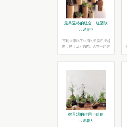
最具逼格的组合，红酒软
木塞diy多肉植物盆栽
by
爱养花
“平时大家喝了红酒的瓶盖积攒起
来，也可以和肉肉组合在一起进
行废...”
微景观的作用与价值
by
养花人