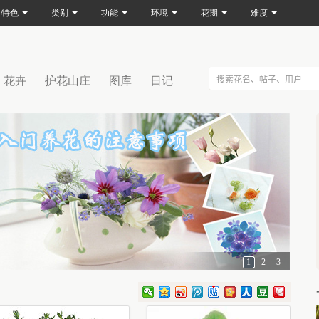
特色
类别
功能
环境
花期
难度
花卉
护花山庄
图库
日记
1
2
3