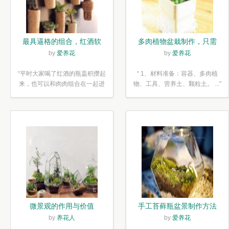
最具逼格的组合，红酒软
多肉植物盆栽制作，只需
木塞diy多肉植物盆栽
简单6步
by
爱养花
by
爱养花
“平时大家喝了红酒的瓶盖积攒起
“ 1、材料准备：容器、多肉植
来，也可以和肉肉组合在一起进
物、工具、营养土、颗粒土。 ...”
行废...”
微景观的作用与价值
手工苔藓瓶盆景制作方法
by
养花人
by
爱养花