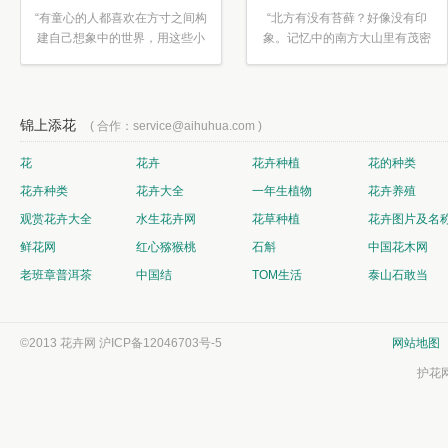
“有童心的人都喜欢在方寸之间构
“北方有没有苔藓？好像没有印
建自己想象中的世界，用这些小
象。记忆中的南方大山里有茂密
素材...”
的蕨类...”
锦上添花
( 合作：service@aihuhua.com )
花
花卉
花卉种植
花的种类
花卉种类
花卉大全
一年生植物
花卉养殖
观赏花卉大全
水生花卉网
花草种植
花卉图片及名
鲜花网
红心猕猴桃
石斛
中国花木网
老班章普洱茶
中国结
TOM生活
泰山石敢当
©2013 花卉网
沪ICP备12046703号-5
网站地图
护花网