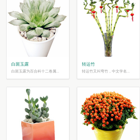
白斑玉露
转运竹
白斑玉露为百合科十二卷属...
转运竹又叫弯竹，中文学名...