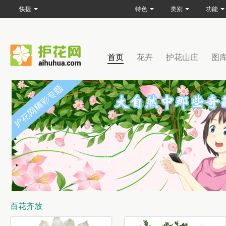
快捷
特色
类别
功能
首页
花卉
护花山庄
图
百花齐放