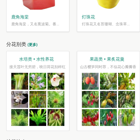
鹿角海棠
灯珠花
鹿角海棠，又名熏波菊。番...
灯珠花又名苔珊瑚、念珠草...
分花别类
(更多)
果蔬类 • 果炙花羹
观叶类 • 枝繁叶茂
山古樱笋同时荐，不似花心瓣瓣香
停车坐爱枫林晚，霜叶红于二月花