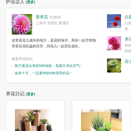
护花达人
(更多)
爱养花
任
81粉丝
上海市 市辖区 黄浦区
心
来
度。种一株简
养
这里是花儿成长的地方，是花的海洋，和你一起尽情地
简单愉快的心
喜
享受百花吐蕊的芬芳，同花儿一起茁壮成长。
我们自己复杂
间
最新养花知识
花
客厅最适合养的5种绿植，美观又净化空气~
金秋十月，一定要种的6种漂亮的花~
养花日记
(更多)