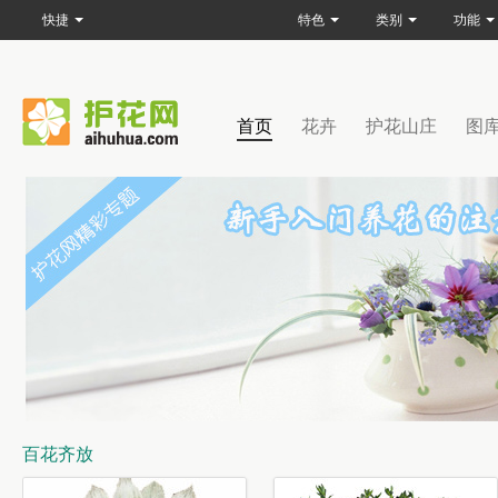
快捷
特色
类别
功能
首页
花卉
护花山庄
图
百花齐放