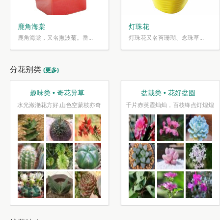
鹿角海棠
灯珠花
鹿角海棠，又名熏波菊。番...
灯珠花又名苔珊瑚、念珠草...
分花别类
(更多)
趣味类 • 奇花异草
盆栽类 • 花好盆圆
水光潋滟花方好,山色空蒙枝亦奇
千片赤英霞灿灿，百枝绛点灯煌煌