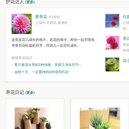
护花达人
(更多)
爱养花
任
81粉丝
上海市 市辖区 黄浦区
心
来
度。种一株简
养
这里是花儿成长的地方，是花的海洋，和你一起尽情地
简单愉快的心
喜
享受百花吐蕊的芬芳，同花儿一起茁壮成长。
我们自己复杂
间
最新养花知识
花
客厅最适合养的5种绿植，美观又净化空气~
金秋十月，一定要种的6种漂亮的花~
养花日记
(更多)