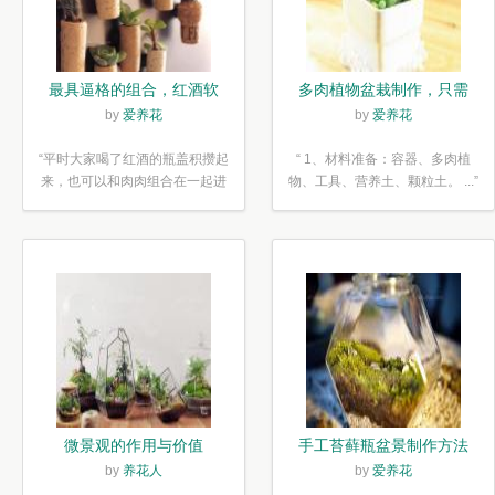
最具逼格的组合，红酒软
多肉植物盆栽制作，只需
木塞diy多肉植物盆栽
简单6步
by
爱养花
by
爱养花
“平时大家喝了红酒的瓶盖积攒起
“ 1、材料准备：容器、多肉植
来，也可以和肉肉组合在一起进
物、工具、营养土、颗粒土。 ...”
行废...”
微景观的作用与价值
手工苔藓瓶盆景制作方法
by
养花人
by
爱养花