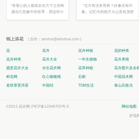
“有童心的人都喜欢在方寸之间构
“北方有没有苔藓？好像没有印
建自己想象中的世界，用这些小
象。记忆中的南方大山里有茂密
素材...”
的蕨类...”
锦上添花
( 合作：service@aihuhua.com )
花
花卉
花卉种植
花的种类
花卉种类
花卉大全
一年生植物
花卉养殖
观赏花卉大全
水生花卉网
花草种植
花卉图片及名
鲜花网
红心猕猴桃
石斛
中国花木网
老班章普洱茶
中国结
TOM生活
泰山石敢当
©2013 花卉网
沪ICP备12046703号-5
网站地图
护花网