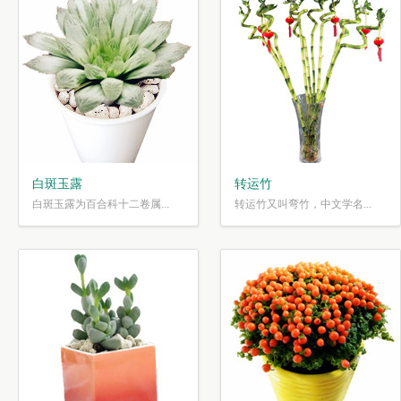
白斑玉露
转运竹
白斑玉露为百合科十二卷属...
转运竹又叫弯竹，中文学名...