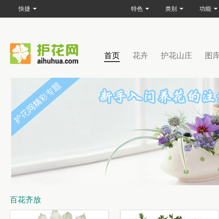
快捷
特色
类别
功能
首页
花卉
护花山庄
图
百花齐放