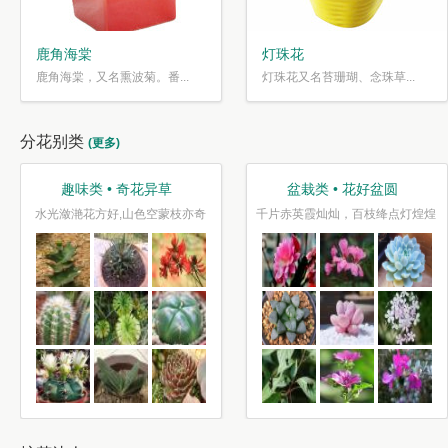
鹿角海棠
灯珠花
鹿角海棠，又名熏波菊。番...
灯珠花又名苔珊瑚、念珠草...
分花别类
(更多)
趣味类 • 奇花异草
盆栽类 • 花好盆圆
水光潋滟花方好,山色空蒙枝亦奇
千片赤英霞灿灿，百枝绛点灯煌煌