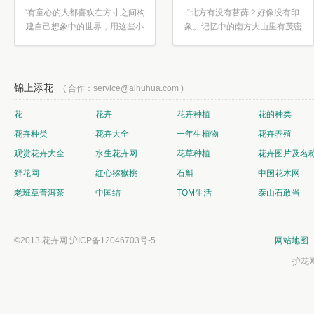
“有童心的人都喜欢在方寸之间构
“北方有没有苔藓？好像没有印
建自己想象中的世界，用这些小
象。记忆中的南方大山里有茂密
素材...”
的蕨类...”
锦上添花
( 合作：service@aihuhua.com )
花
花卉
花卉种植
花的种类
花卉种类
花卉大全
一年生植物
花卉养殖
观赏花卉大全
水生花卉网
花草种植
花卉图片及名
鲜花网
红心猕猴桃
石斛
中国花木网
老班章普洱茶
中国结
TOM生活
泰山石敢当
©2013 花卉网
沪ICP备12046703号-5
网站地图
护花网