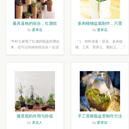
最具逼格的组合，红酒软
多肉植物盆栽制作，只需
木塞diy多肉植物盆栽
简单6步
by
爱养花
by
爱养花
“平时大家喝了红酒的瓶盖积攒起
“ 1、材料准备：容器、多肉植
来，也可以和肉肉组合在一起进
物、工具、营养土、颗粒土。 ...”
行废...”
微景观的作用与价值
手工苔藓瓶盆景制作方法
by
养花人
by
爱养花