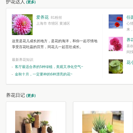
护花达人
(更多)
爱养花
任
81粉丝
上海市 市辖区 黄浦区
心
来
度。种一株简
养
这里是花儿成长的地方，是花的海洋，和你一起尽情地
简单愉快的心
喜
享受百花吐蕊的芬芳，同花儿一起茁壮成长。
我们自己复杂
间
最新养花知识
花
客厅最适合养的5种绿植，美观又净化空气~
金秋十月，一定要种的6种漂亮的花~
养花日记
(更多)