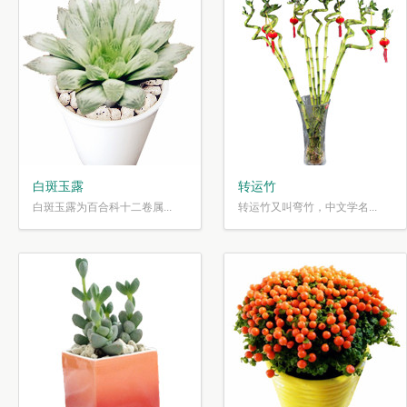
白斑玉露
转运竹
白斑玉露为百合科十二卷属...
转运竹又叫弯竹，中文学名...