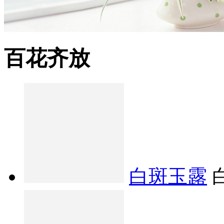
百花齐放
白斑玉露