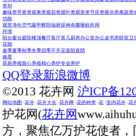
类别
趣味类
芳香类
观果类
观花类
观叶类
观茎类
节庆类
垂吊类
果蔬类
功能
观赏
净化空气
吸甲醛
防辐射
提神
杀菌
驱蚊
药用
环境
阳台
窗台
庭院
楼顶
餐厅
客厅
茶几
厨房
办公室
办公桌
书房
卧室
卫
花期
春季
夏季
秋季
冬季
四季
不开花
喜阳
喜阴
难度
容易养殖
留心养殖
精心养护
专业养护
QQ登录
新浪微博
©2013 花卉网
沪ICP备120
网站地图
·
花卉
·
花卉大全
·
花卉网
·
花的种类
·
花
·
室内花卉
·
花
护花网(
花卉网
www.aih
方，聚焦亿万护花使者，