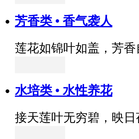
芳香类 • 香气袭人
莲花如锦叶如盖，芳香
水培类 • 水性养花
接天莲叶无穷碧，映日