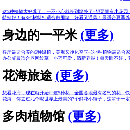
这5种植物太好养了，一不小心就长到墙外了~
想要拥有小花园
特别好！
有8种树特别适合做围墙，好看又通风！
最适合夏季养
身边的一平米
(更多)
客厅最适合养的5种绿植，美观又净化空气~
这4种植物最适合
办公桌最适合养网纹草，小巧可爱，清新养眼！
每天睡不好，
花海旅途
(更多)
想看花海，现在就开始种这5种花！
全国各地最有名气的花，快
花海，你去过几个呢
世界上最美的7个鲜花小镇子，这辈子一
多肉植物馆
(更多)