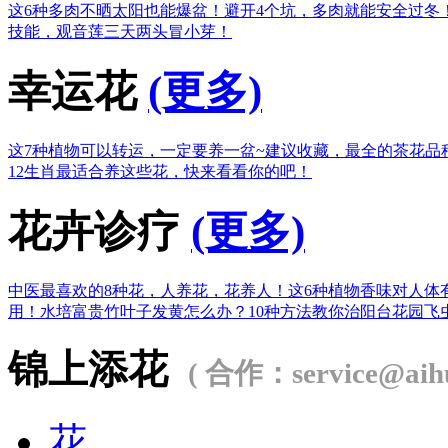
这6种多肉不晒太阳也能爆盆！
避开4个坑，多肉就能安全过冬
技能，观音莲三天两头冒小芽！
幸运花
(更多)
这7种植物可以转运，一定要养一盆~
建议收藏，最全的茶花品
12生肖最适合养这些花，快来看看你的吧！
花卉诊疗
(更多)
中医最喜欢的8种花，人养花，花养人！
这6种植物香味对人体
用！
水培富贵竹叶子发黄怎么办？
10种方法教你治阳台花园飞
锦上添花
( 合作：service@aihu
花