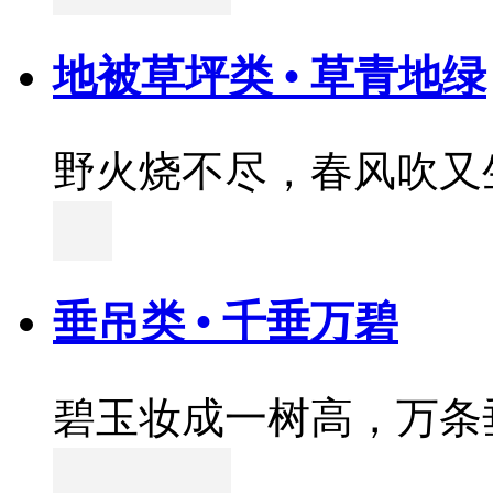
地被草坪类 • 草青地绿
野火烧不尽，春风吹又
垂吊类 • 千垂万碧
碧玉妆成一树高，万条