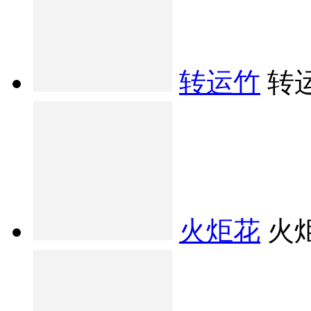
转运竹
转
火炬花
火