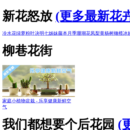
新花怒放
(更多最新花卉
冷水花
绿萝
粉叶决明
七姊妹
藤本月季
珊瑚花凤梨
黄杨树
橄榄
冰
柳巷花街
家庭小植物盆栽 - 乐享健康新鲜空
气
我们都想要个后花园
(