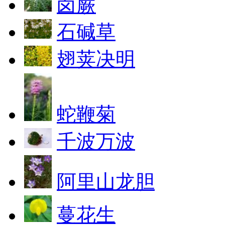
卤蕨
石碱草
翅荚决明
蛇鞭菊
千波万波
阿里山龙胆
蔓花生