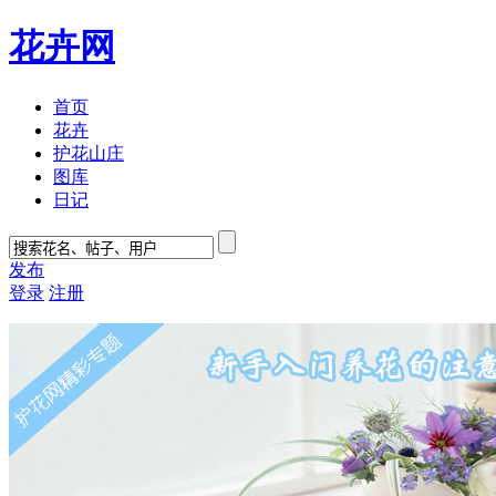
花卉网
首页
花卉
护花山庄
图库
日记
发布
登录
注册