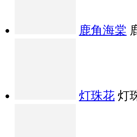
鹿角海棠
灯珠花
灯