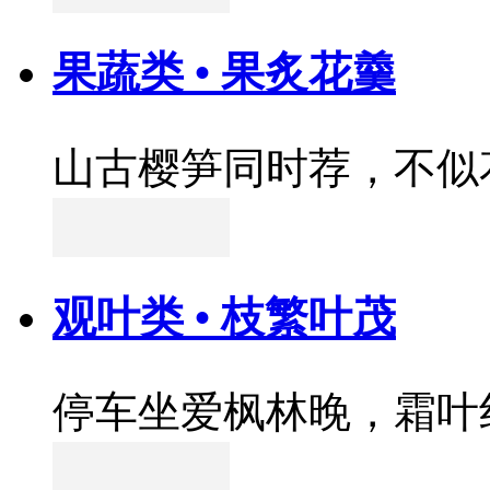
果蔬类 • 果炙花羹
山古樱笋同时荐，不似
观叶类 • 枝繁叶茂
停车坐爱枫林晚，霜叶