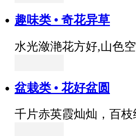
趣味类 • 奇花异草
水光潋滟花方好,山色
盆栽类 • 花好盆圆
千片赤英霞灿灿，百枝