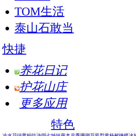
TOM生活
泰山石敢当
快捷
养花日记
护花山庄
更多应用
特色
冷水花
绿萝
粉叶决明
七姊妹
藤本月季
珊瑚花凤梨
黄杨树
橄榄
冰