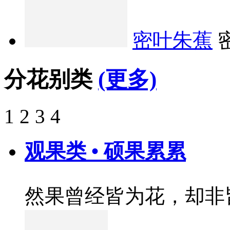
密叶朱蕉
分花别类
(更多)
1
2
3
4
观果类 • 硕果累累
然果曾经皆为花，却非