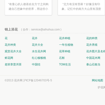
“有童心的人都喜欢在方寸之间构
“北方有没有苔藓？好像没有印
建自己想象中的世界，用这些小
象。记忆中的南方大山里有茂密
素材...”
的蕨类...”
锦上添花
( 合作：service@aihuhua.com )
花
花卉
花卉种植
花的种类
花卉种类
花卉大全
一年生植物
花卉养殖
观赏花卉大全
水生花卉网
花草种植
花卉图片及名
鲜花网
红心猕猴桃
石斛
中国花木网
老班章普洱茶
中国结
TOM生活
泰山石敢当
©2013 花卉网
沪ICP备12046703号-5
网站地图
护花网