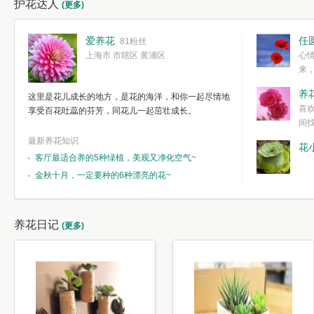
护花达人
(更多)
爱养花
任
81粉丝
上海市 市辖区 黄浦区
心
来
度。种一株简
养
这里是花儿成长的地方，是花的海洋，和你一起尽情地
简单愉快的心
喜
享受百花吐蕊的芬芳，同花儿一起茁壮成长。
我们自己复杂
间
最新养花知识
花
客厅最适合养的5种绿植，美观又净化空气~
金秋十月，一定要种的6种漂亮的花~
养花日记
(更多)