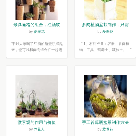
最具逼格的组合，红酒软
多肉植物盆栽制作，只需
木塞diy多肉植物盆栽
简单6步
by
爱养花
by
爱养花
“平时大家喝了红酒的瓶盖积攒起
“ 1、材料准备：容器、多肉植
来，也可以和肉肉组合在一起进
物、工具、营养土、颗粒土。 ...”
行废...”
微景观的作用与价值
手工苔藓瓶盆景制作方法
by
养花人
by
爱养花