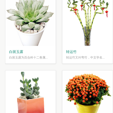
白斑玉露
转运竹
白斑玉露为百合科十二卷属...
转运竹又叫弯竹，中文学名...