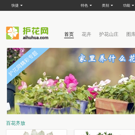
快捷
特色
类别
功能
首页
花卉
护花山庄
图
百花齐放