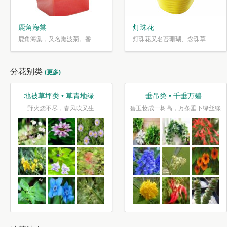
鹿角海棠
灯珠花
鹿角海棠，又名熏波菊。番...
灯珠花又名苔珊瑚、念珠草...
分花别类
(更多)
地被草坪类 • 草青地绿
垂吊类 • 千垂万碧
野火烧不尽，春风吹又生
碧玉妆成一树高，万条垂下绿丝绦