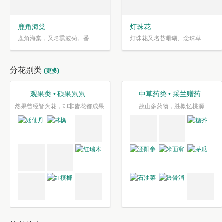
鹿角海棠
灯珠花
鹿角海棠，又名熏波菊。番...
灯珠花又名苔珊瑚、念珠草...
分花别类
(更多)
观果类 • 硕果累累
中草药类 • 采兰赠药
然果曾经皆为花，却非皆花都成果
故山多药物，胜概忆桃源