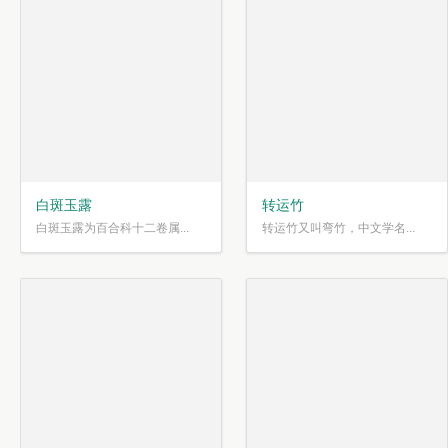
白斑玉露
转运竹
白斑玉露为百合科十二卷属...
转运竹又叫弯竹，中文学名...