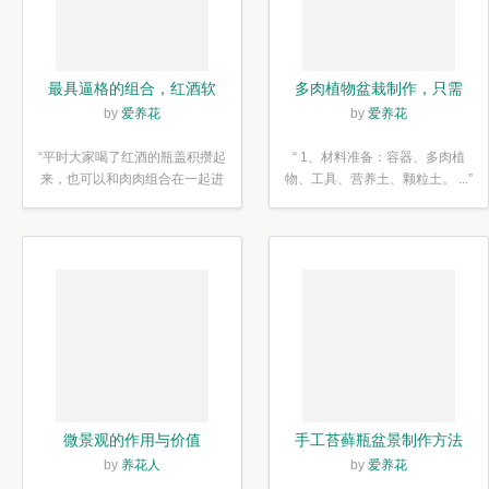
最具逼格的组合，红酒软
多肉植物盆栽制作，只需
木塞diy多肉植物盆栽
简单6步
by
爱养花
by
爱养花
“平时大家喝了红酒的瓶盖积攒起
“ 1、材料准备：容器、多肉植
来，也可以和肉肉组合在一起进
物、工具、营养土、颗粒土。 ...”
行废...”
微景观的作用与价值
手工苔藓瓶盆景制作方法
by
养花人
by
爱养花