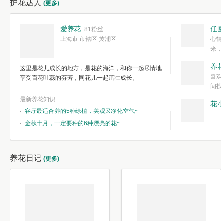
护花达人
(更多)
爱养花
任
81粉丝
上海市 市辖区 黄浦区
心
来
度。种一株简
养
这里是花儿成长的地方，是花的海洋，和你一起尽情地
简单愉快的心
喜
享受百花吐蕊的芬芳，同花儿一起茁壮成长。
我们自己复杂
间
最新养花知识
花
客厅最适合养的5种绿植，美观又净化空气~
金秋十月，一定要种的6种漂亮的花~
养花日记
(更多)