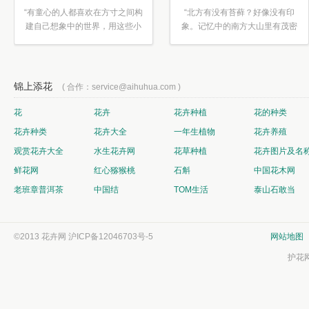
“有童心的人都喜欢在方寸之间构
“北方有没有苔藓？好像没有印
建自己想象中的世界，用这些小
象。记忆中的南方大山里有茂密
素材...”
的蕨类...”
锦上添花
( 合作：service@aihuhua.com )
花
花卉
花卉种植
花的种类
花卉种类
花卉大全
一年生植物
花卉养殖
观赏花卉大全
水生花卉网
花草种植
花卉图片及名
鲜花网
红心猕猴桃
石斛
中国花木网
老班章普洱茶
中国结
TOM生活
泰山石敢当
©2013 花卉网
沪ICP备12046703号-5
网站地图
护花网