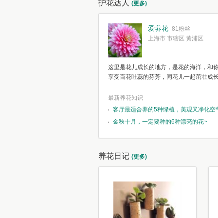
护花达人
(更多)
爱养花
81粉丝
上海市 市辖区 黄浦区
这里是花儿成长的地方，是花的海洋，和
享受百花吐蕊的芬芳，同花儿一起茁壮成
最新养花知识
客厅最适合养的5种绿植，美观又净化空
金秋十月，一定要种的6种漂亮的花~
养花日记
(更多)