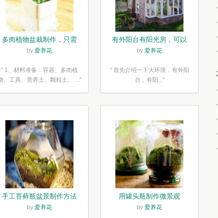
多肉植物盆栽制作，只需
有外阳台有阳光房，可以
简单6步
露养！为了肉肉，任性又
by
爱养花
by
爱养花
如何
“ 1、材料准备：容器、多肉植
“ 首先介绍一下大环境，有外阳
物、工具、营养土、颗粒土。 ...”
台，有阳...”
手工苔藓瓶盆景制作方法
用罐头瓶制作微景观
by
爱养花
by
爱养花