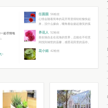
任圆圆
56粉丝
心情会随着简单的花开而变得轻松愉快起
来，没什么缘由，嘴角都会扬起微笑的弧
度。种一株简单的花，欣赏一种简单的美，拥有一种
养花人
52粉丝
你一起尽情地
简单愉快的心情，这些都不需要想得太多，其实都是
喜欢独自走在花海的世界，总能在不经意
长。
我们自己复杂了生活和心境。
间找到倾世的温馨，感受花田里的温存。
花小姐
42粉丝
气~