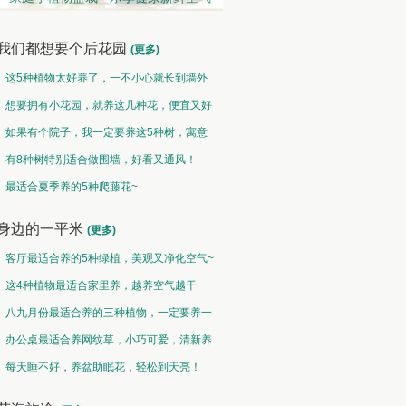
我们都想要个后花园
(更多)
这5种植物太好养了，一不小心就长到墙外
了~
想要拥有小花园，就养这几种花，便宜又好
养！
如果有个院子，我一定要养这5种树，寓意
特别好！
有8种树特别适合做围墙，好看又通风！
观果类 • 硕果累累
中草药类 • 采兰赠药
最适合夏季养的5种爬藤花~
然果曾经皆为花，却非皆花都成果
故山多药物，胜概忆桃源
身边的一平米
(更多)
客厅最适合养的5种绿植，美观又净化空气~
这4种植物最适合家里养，越养空气越干
净！
八九月份最适合养的三种植物，一定要养一
盆呀~
办公桌最适合养网纹草，小巧可爱，清新养
眼！
每天睡不好，养盆助眠花，轻松到天亮！