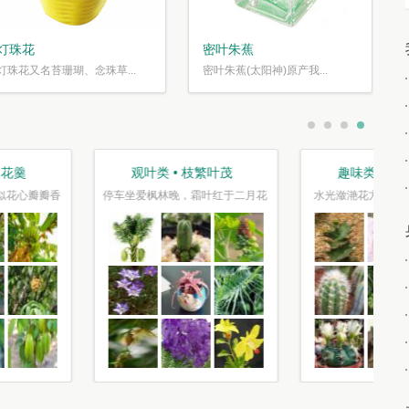
灯珠花
密叶朱蕉
灯珠花又名苔珊瑚、念珠草...
密叶朱蕉(太阳神)原产我...
盆栽类 • 花好盆圆
节庆类 • 张灯结彩
千片赤英霞灿灿，百枝绛点灯煌煌
正是今年风景美，千红万紫报春光