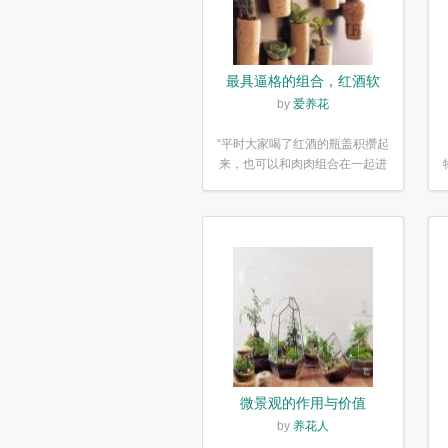
最具逼格的组合，红酒软
木塞diy多肉植物盆栽
by
爱养花
“平时大家喝了红酒的瓶盖积攒起
来，也可以和肉肉组合在一起进
行废...”
微景观的作用与价值
by
养花人