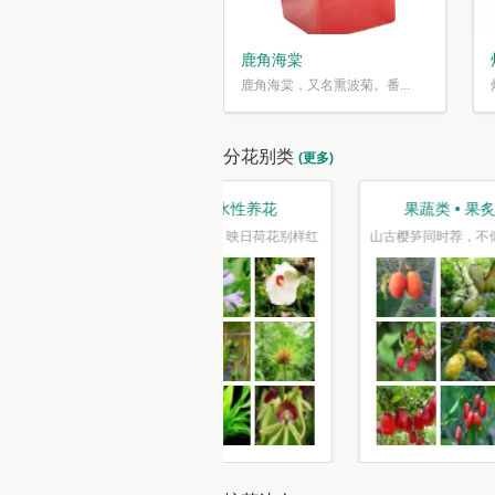
鹿角海棠
鹿角海棠，又名熏波菊。番...
分花别类
(更多)
观叶类 • 枝繁叶茂
趣味类 • 奇花异草
车坐爱枫林晚，霜叶红于二月花
水光潋滟花方好,山色空蒙枝亦奇