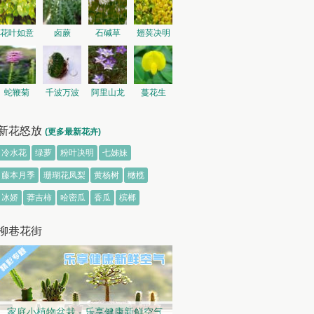
花叶如意
卤蕨
石碱草
翅荚决明
蛇鞭菊
千波万波
阿里山龙
蔓花生
胆
新花怒放
(更多最新花卉)
冷水花
绿萝
粉叶决明
七姊妹
藤本月季
珊瑚花凤梨
黄杨树
橄榄
冰娇
莽吉柿
哈密瓜
香瓜
槟榔
柳巷花街
家庭小植物盆栽 - 乐享健康新鲜空气