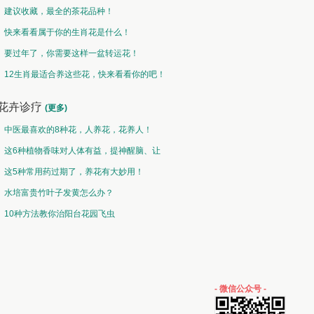
建议收藏，最全的茶花品种！
快来看看属于你的生肖花是什么！
要过年了，你需要这样一盆转运花！
12生肖最适合养这些花，快来看看你的吧！
花卉诊疗
(更多)
中医最喜欢的8种花，人养花，花养人！
这6种植物香味对人体有益，提神醒脑、让
你睡的香、身体棒。
这5种常用药过期了，养花有大妙用！
水培富贵竹叶子发黄怎么办？
10种方法教你治阳台花园飞虫
- 微信公众号 -