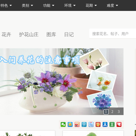
特色
类别
功能
环境
花期
难度
花卉
护花山庄
图库
日记
1
2
3