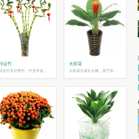
转运竹
火炬花
转运竹又叫弯竹，中文学名...
火炬花又名红火棒，原产非...