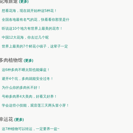
花海旅途
(更多)
想看花海，现在就开始种这5种花！
全国各地最有名气的花，快看看你那里是什
么花儿！
听说这10个地方有世界上最美的花市！
中国12大花海，你去过几个呢
世界上最美的7个鲜花小镇子，这辈子一定
要去一次！
多肉植物馆
(更多)
这6种多肉不晒太阳也能爆盆！
避开4个坑，多肉就能安全过冬！
为什么你的多肉长不好！
号称多肉界4大美肉，好看又好养！
学会这些小技能，观音莲三天两头冒小芽！
幸运花
(更多)
这7种植物可以转运，一定要养一盆~