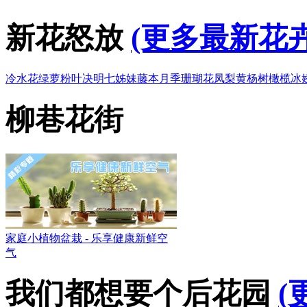
新花怒放
(更多最新花卉
冷水花
绿萝
粉叶决明
七姊妹
藤本月季
珊瑚花凤梨
黄杨树
橄榄
冰
柳巷花街
家庭小植物盆栽 - 乐享健康新鲜空
气
我们都想要个后花园
(