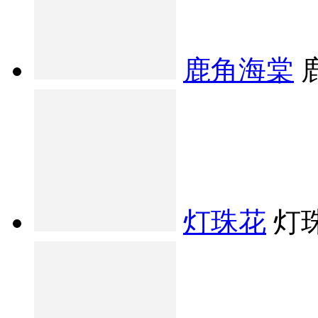
鹿角海棠
灯珠花
灯