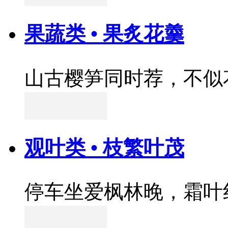
果蔬类 • 果炙花羹
山古樱笋同时荐，不似
观叶类 • 枝繁叶茂
停车坐爱枫林晚，霜叶