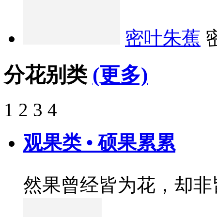
密叶朱蕉
分花别类
(更多)
1
2
3
4
观果类 • 硕果累累
然果曾经皆为花，却非