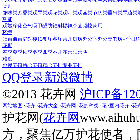
类别
趣味类
芳香类
观果类
观花类
观叶类
观茎类
节庆类
垂吊类
果蔬类
功能
观赏
净化空气
吸甲醛
防辐射
提神
杀菌
驱蚊
药用
环境
阳台
窗台
庭院
楼顶
餐厅
客厅
茶几
厨房
办公室
办公桌
书房
卧室
卫
花期
春季
夏季
秋季
冬季
四季
不开花
喜阳
喜阴
难度
容易养殖
留心养殖
精心养护
专业养护
QQ登录
新浪微博
©2013 花卉网
沪ICP备120
网站地图
·
花卉
·
花卉大全
·
花卉网
·
花的种类
·
花
·
室内花卉
·
花
护花网(
花卉网
www.aih
方，聚焦亿万护花使者，