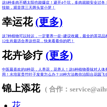
这6种多肉不晒太阳也能爆盆！
避开4个坑，多肉就能安全过冬
技能，观音莲三天两头冒小芽！
幸运花
(更多)
这7种植物可以转运，一定要养一盆~
建议收藏，最全的茶花品
12生肖最适合养这些花，快来看看你的吧！
花卉诊疗
(更多)
中医最喜欢的8种花，人养花，花养人！
这6种植物香味对人体
用！
水培富贵竹叶子发黄怎么办？
10种方法教你治阳台花园飞
锦上添花
( 合作：service@aihu
花