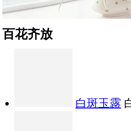
百花齐放
白斑玉露