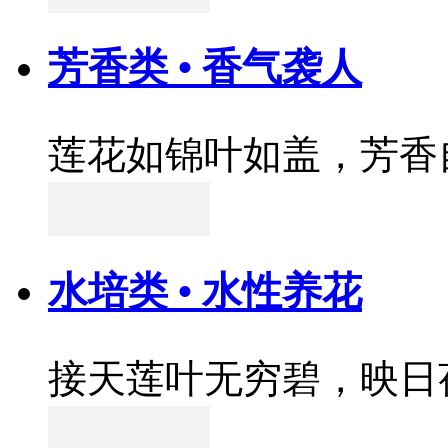
芳香类 • 香气袭人
莲花如锦叶如盖，芳香
水培类 • 水性养花
接天莲叶无穷碧，映日