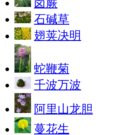
卤蕨
石碱草
翅荚决明
蛇鞭菊
千波万波
阿里山龙胆
蔓花生