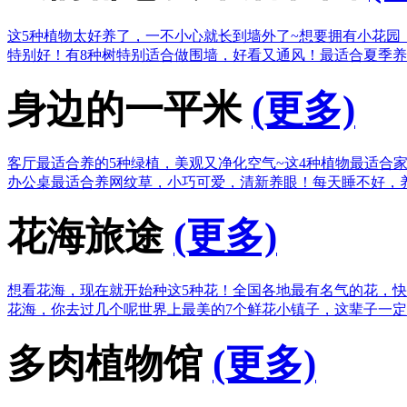
这5种植物太好养了，一不小心就长到墙外了~
想要拥有小花园
特别好！
有8种树特别适合做围墙，好看又通风！
最适合夏季养
身边的一平米
(更多)
客厅最适合养的5种绿植，美观又净化空气~
这4种植物最适合
办公桌最适合养网纹草，小巧可爱，清新养眼！
每天睡不好，
花海旅途
(更多)
想看花海，现在就开始种这5种花！
全国各地最有名气的花，快
花海，你去过几个呢
世界上最美的7个鲜花小镇子，这辈子一
多肉植物馆
(更多)