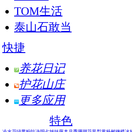
TOM生活
泰山石敢当
快捷
养花日记
护花山庄
更多应用
特色
冷水花
绿萝
粉叶决明
七姊妹
藤本月季
珊瑚花凤梨
黄杨树
橄榄
冰