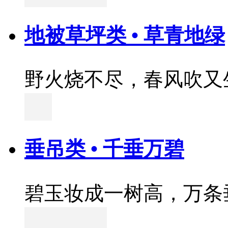
地被草坪类 • 草青地绿
野火烧不尽，春风吹又
垂吊类 • 千垂万碧
碧玉妆成一树高，万条