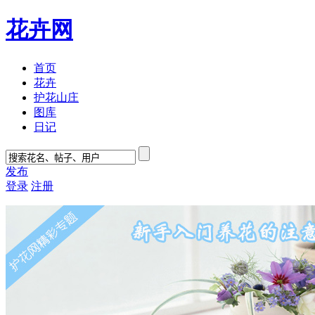
花卉网
首页
花卉
护花山庄
图库
日记
发布
登录
注册