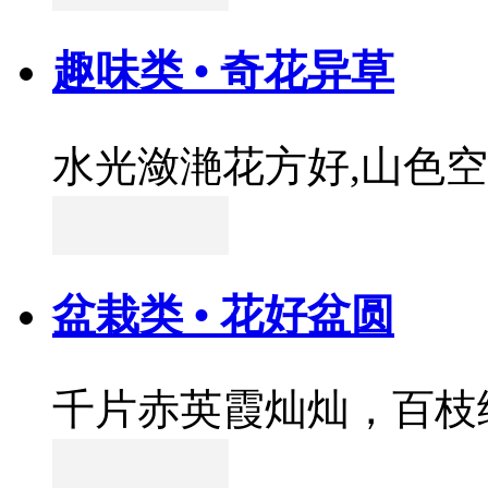
趣味类 • 奇花异草
水光潋滟花方好,山色
盆栽类 • 花好盆圆
千片赤英霞灿灿，百枝