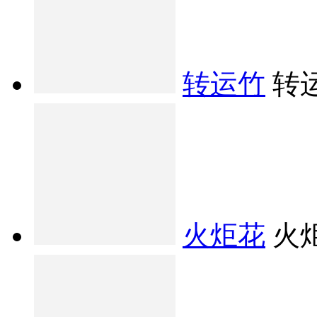
转运竹
转
火炬花
火