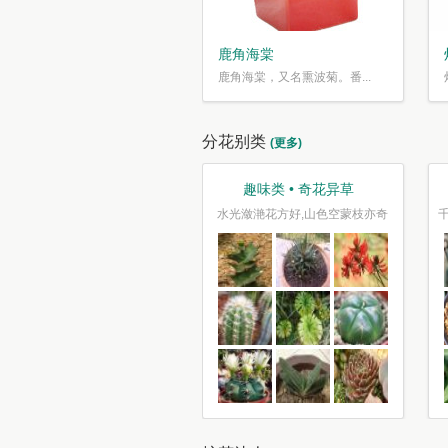
鹿角海棠
鹿角海棠，又名熏波菊。番...
分花别类
(更多)
观叶类 • 枝繁叶茂
趣味类 • 奇花异草
车坐爱枫林晚，霜叶红于二月花
水光潋滟花方好,山色空蒙枝亦奇