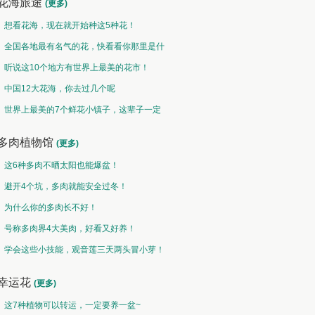
花海旅途
(更多)
想看花海，现在就开始种这5种花！
全国各地最有名气的花，快看看你那里是什
么花儿！
听说这10个地方有世界上最美的花市！
中国12大花海，你去过几个呢
世界上最美的7个鲜花小镇子，这辈子一定
要去一次！
多肉植物馆
(更多)
这6种多肉不晒太阳也能爆盆！
避开4个坑，多肉就能安全过冬！
为什么你的多肉长不好！
号称多肉界4大美肉，好看又好养！
学会这些小技能，观音莲三天两头冒小芽！
幸运花
(更多)
这7种植物可以转运，一定要养一盆~