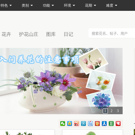
特色
类别
功能
环境
花期
难度
花卉
护花山庄
图库
日记
1
2
3