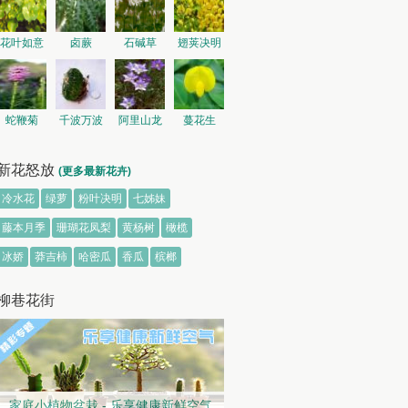
花叶如意
卤蕨
石碱草
翅荚决明
蛇鞭菊
千波万波
阿里山龙
蔓花生
胆
新花怒放
(更多最新花卉)
冷水花
绿萝
粉叶决明
七姊妹
藤本月季
珊瑚花凤梨
黄杨树
橄榄
冰娇
莽吉柿
哈密瓜
香瓜
槟榔
柳巷花街
家庭小植物盆栽 - 乐享健康新鲜空气