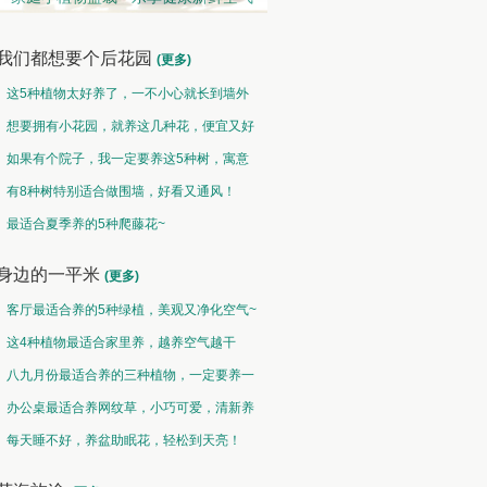
我们都想要个后花园
(更多)
这5种植物太好养了，一不小心就长到墙外
了~
想要拥有小花园，就养这几种花，便宜又好
养！
如果有个院子，我一定要养这5种树，寓意
特别好！
有8种树特别适合做围墙，好看又通风！
观果类 • 硕果累累
中草药类 • 采兰赠药
最适合夏季养的5种爬藤花~
然果曾经皆为花，却非皆花都成果
故山多药物，胜概忆桃源
身边的一平米
(更多)
客厅最适合养的5种绿植，美观又净化空气~
这4种植物最适合家里养，越养空气越干
净！
八九月份最适合养的三种植物，一定要养一
盆呀~
办公桌最适合养网纹草，小巧可爱，清新养
眼！
每天睡不好，养盆助眠花，轻松到天亮！