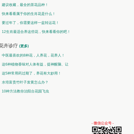
建议收藏，最全的茶花品种！
快来看看属于你的生肖花是什么！
要过年了，你需要这样一盆转运花！
12生肖最适合养这些花，快来看看你的吧！
花卉诊疗
(更多)
中医最喜欢的8种花，人养花，花养人！
这6种植物香味对人体有益，提神醒脑、让
你睡的香、身体棒。
这5种常用药过期了，养花有大妙用！
水培富贵竹叶子发黄怎么办？
10种方法教你治阳台花园飞虫
- 微信公众号 -