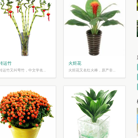
转运竹
火炬花
转运竹又叫弯竹，中文学名...
火炬花又名红火棒，原产非...