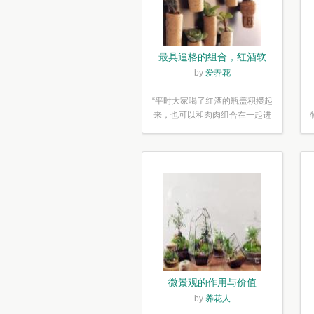
最具逼格的组合，红酒软
木塞diy多肉植物盆栽
by
爱养花
“平时大家喝了红酒的瓶盖积攒起
来，也可以和肉肉组合在一起进
行废...”
微景观的作用与价值
by
养花人