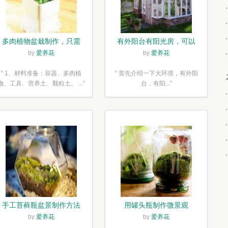
多肉植物盆栽制作，只需
有外阳台有阳光房，可以
简单6步
露养！为了肉肉，任性又
by
爱养花
by
爱养花
如何
“ 1、材料准备：容器、多肉植
“ 首先介绍一下大环境，有外阳
物、工具、营养土、颗粒土。 ...”
台，有阳...”
手工苔藓瓶盆景制作方法
用罐头瓶制作微景观
by
爱养花
by
爱养花