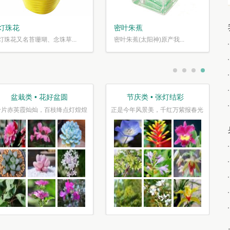
灯珠花
密叶朱蕉
灯珠花又名苔珊瑚、念珠草...
密叶朱蕉(太阳神)原产我...
盆栽类 • 花好盆圆
节庆类 • 张灯结彩
千片赤英霞灿灿，百枝绛点灯煌煌
正是今年风景美，千红万紫报春光