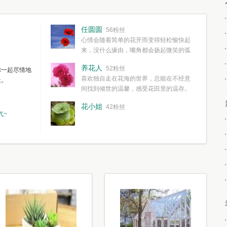
任圆圆
56粉丝
心情会随着简单的花开而变得轻松愉快起
来，没什么缘由，嘴角都会扬起微笑的弧
度。种一株简单的花，欣赏一种简单的美，拥有一种
养花人
52粉丝
你一起尽情地
简单愉快的心情，这些都不需要想得太多，其实都是
喜欢独自走在花海的世界，总能在不经意
长。
我们自己复杂了生活和心境。
间找到倾世的温馨，感受花田里的温存。
花小姐
42粉丝
气~