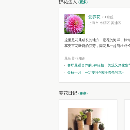
护花达人
(更多)
爱养花
81粉丝
上海市 市辖区 黄浦区
这里是花儿成长的地方，是花的海洋，和
享受百花吐蕊的芬芳，同花儿一起茁壮成
最新养花知识
客厅最适合养的5种绿植，美观又净化空
金秋十月，一定要种的6种漂亮的花~
养花日记
(更多)