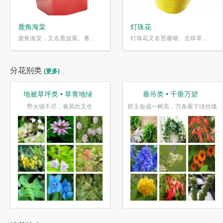
鹿角海棠
灯珠花
鹿角海棠，又名熏波菊。番...
灯珠花又名苔珊瑚、念珠草...
分花别类
(更多)
地被草坪类 • 草青地绿
垂吊类 • 千垂万碧
野火烧不尽，春风吹又生
碧玉妆成一树高，万条垂下绿丝绦