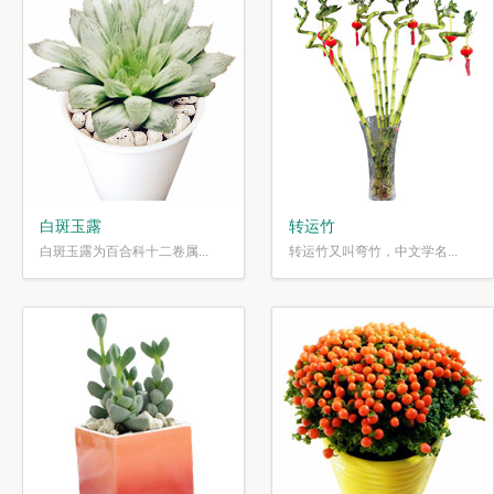
白斑玉露
转运竹
白斑玉露为百合科十二卷属...
转运竹又叫弯竹，中文学名...