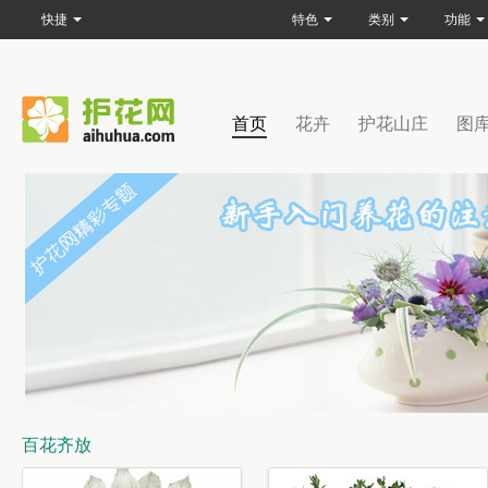
快捷
特色
类别
功能
首页
花卉
护花山庄
图
百花齐放