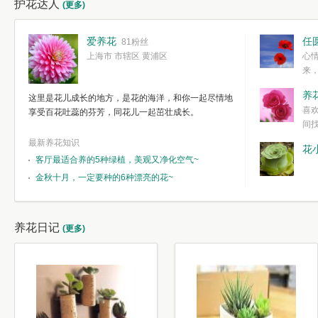
护花达人
(更多)
爱养花
任
81粉丝
上海市 市辖区 黄浦区
心
来
度。种一株简
养
这里是花儿成长的地方，是花的海洋，和你一起尽情地
简单愉快的心
喜
享受百花吐蕊的芬芳，同花儿一起茁壮成长。
我们自己复杂
间
最新养花知识
花
客厅最适合养的5种绿植，美观又净化空气~
金秋十月，一定要种的6种漂亮的花~
养花日记
(更多)