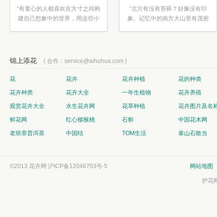
“有童心的人都喜欢在方寸之间构
“北方有没有苔藓？好像没有印
建自己想象中的世界，用这些小
象。记忆中的南方大山里有茂密
素材...”
的蕨类...”
锦上添花
( 合作：service@aihuhua.com )
花
花卉
花卉种植
花的种类
花卉种类
花卉大全
一年生植物
花卉养殖
观赏花卉大全
水生花卉网
花草种植
花卉图片及名
鲜花网
红心猕猴桃
石斛
中国花木网
老班章普洱茶
中国结
TOM生活
泰山石敢当
©2013 花卉网
沪ICP备12046703号-5
网站地图
护花网