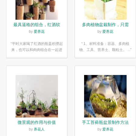
最具逼格的组合，红酒软
多肉植物盆栽制作，只需
木塞diy多肉植物盆栽
简单6步
by
爱养花
by
爱养花
“平时大家喝了红酒的瓶盖积攒起
“ 1、材料准备：容器、多肉植
来，也可以和肉肉组合在一起进
物、工具、营养土、颗粒土。 ...”
行废...”
微景观的作用与价值
手工苔藓瓶盆景制作方法
by
养花人
by
爱养花