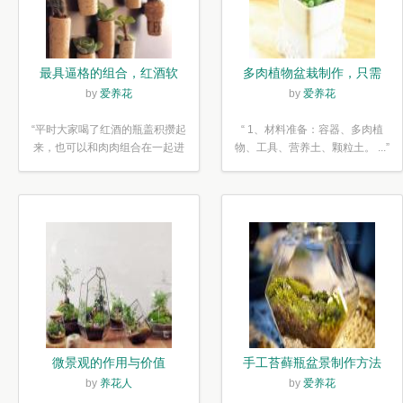
最具逼格的组合，红酒软
多肉植物盆栽制作，只需
木塞diy多肉植物盆栽
简单6步
by
爱养花
by
爱养花
“平时大家喝了红酒的瓶盖积攒起
“ 1、材料准备：容器、多肉植
来，也可以和肉肉组合在一起进
物、工具、营养土、颗粒土。 ...”
行废...”
微景观的作用与价值
手工苔藓瓶盆景制作方法
by
养花人
by
爱养花