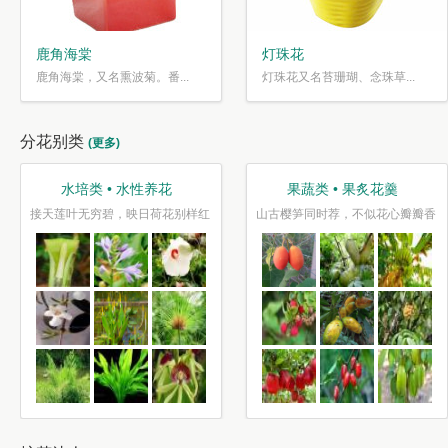
鹿角海棠
灯珠花
鹿角海棠，又名熏波菊。番...
灯珠花又名苔珊瑚、念珠草...
分花别类
(更多)
水培类 • 水性养花
果蔬类 • 果炙花羹
接天莲叶无穷碧，映日荷花别样红
山古樱笋同时荐，不似花心瓣瓣香