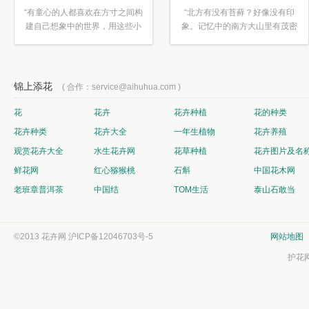
“有童心的人都喜欢在方寸之间构
“北方有没有苔藓？好像没有印
建自己想象中的世界，用这些小
象。记忆中的南方大山里有茂密
素材...”
的蕨类...”
锦上添花
( 合作：service@aihuhua.com )
花
花卉
花卉种植
花的种类
花卉种类
花卉大全
一年生植物
花卉养殖
观赏花卉大全
水生花卉网
花草种植
花卉图片及名
鲜花网
红心猕猴桃
石斛
中国花木网
老班章普洱茶
中国结
TOM生活
泰山石敢当
©2013 花卉网
沪ICP备12046703号-5
网站地图
护花网