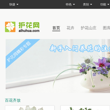
快捷
特色
类别
功能
首页
花卉
护花山庄
图
百花齐放