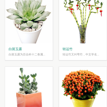
白斑玉露
转运竹
白斑玉露为百合科十二卷属...
转运竹又叫弯竹，中文学名...