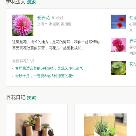
护花达人
(更多)
爱养花
任
81粉丝
上海市 市辖区 黄浦区
心
来
度。种一株简
养
这里是花儿成长的地方，是花的海洋，和你一起尽情地
简单愉快的心
喜
享受百花吐蕊的芬芳，同花儿一起茁壮成长。
我们自己复杂
间
最新养花知识
花
客厅最适合养的5种绿植，美观又净化空气~
金秋十月，一定要种的6种漂亮的花~
养花日记
(更多)