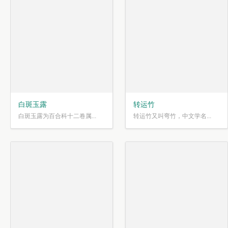
白斑玉露
转运竹
白斑玉露为百合科十二卷属...
转运竹又叫弯竹，中文学名...