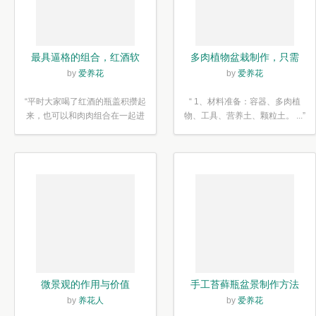
最具逼格的组合，红酒软
多肉植物盆栽制作，只需
木塞diy多肉植物盆栽
简单6步
by
爱养花
by
爱养花
“平时大家喝了红酒的瓶盖积攒起
“ 1、材料准备：容器、多肉植
来，也可以和肉肉组合在一起进
物、工具、营养土、颗粒土。 ...”
行废...”
微景观的作用与价值
手工苔藓瓶盆景制作方法
by
养花人
by
爱养花