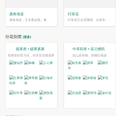
鹿角海棠
灯珠花
鹿角海棠，又名熏波菊。番...
灯珠花又名苔珊瑚、念珠草...
分花别类
(更多)
观果类 • 硕果累累
中草药类 • 采兰赠药
然果曾经皆为花，却非皆花都成果
故山多药物，胜概忆桃源