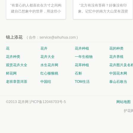
“有童心的人都喜欢在方寸之间构
“北方有没有苔藓？好像没有印
建自己想象中的世界，用这些小
象。记忆中的南方大山里有茂密
素材...”
的蕨类...”
锦上添花
( 合作：service@aihuhua.com )
花
花卉
花卉种植
花的种类
花卉种类
花卉大全
一年生植物
花卉养殖
观赏花卉大全
水生花卉网
花草种植
花卉图片及名
鲜花网
红心猕猴桃
石斛
中国花木网
老班章普洱茶
中国结
TOM生活
泰山石敢当
©2013 花卉网
沪ICP备12046703号-5
网站地图
护花网