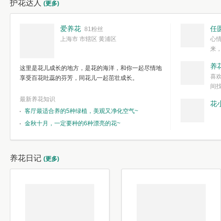
护花达人
(更多)
爱养花
任
81粉丝
上海市 市辖区 黄浦区
心
来
度。种一株简
养
这里是花儿成长的地方，是花的海洋，和你一起尽情地
简单愉快的心
喜
享受百花吐蕊的芬芳，同花儿一起茁壮成长。
我们自己复杂
间
最新养花知识
花
客厅最适合养的5种绿植，美观又净化空气~
金秋十月，一定要种的6种漂亮的花~
养花日记
(更多)