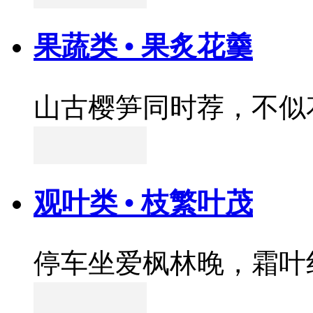
果蔬类 • 果炙花羹
山古樱笋同时荐，不似
观叶类 • 枝繁叶茂
停车坐爱枫林晚，霜叶