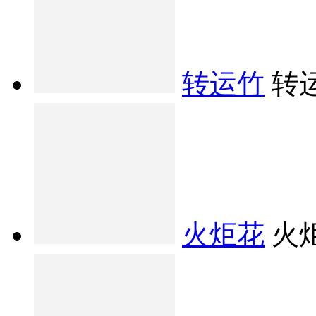
转运竹
转
火炬花
火