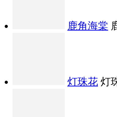
鹿角海棠
灯珠花
灯