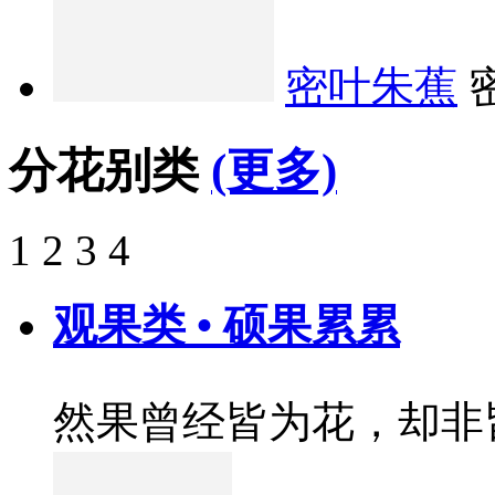
密叶朱蕉
分花别类
(更多)
1
2
3
4
观果类 • 硕果累累
然果曾经皆为花，却非