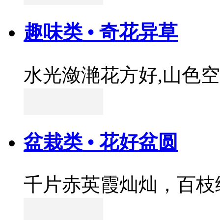
趣味类 • 奇花异草
水光潋滟花方好,山色
盆栽类 • 花好盆圆
千片赤英霞灿灿，百枝