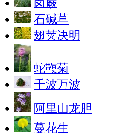
卤蕨
石碱草
翅荚决明
蛇鞭菊
千波万波
阿里山龙胆
蔓花生