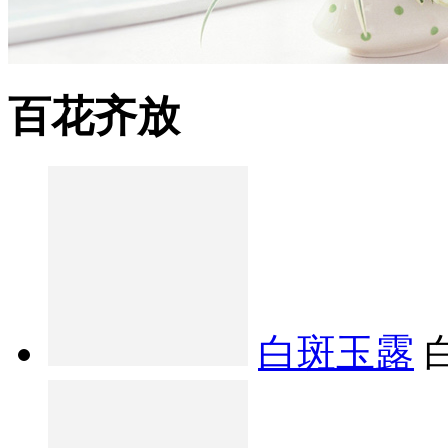
百花齐放
白斑玉露