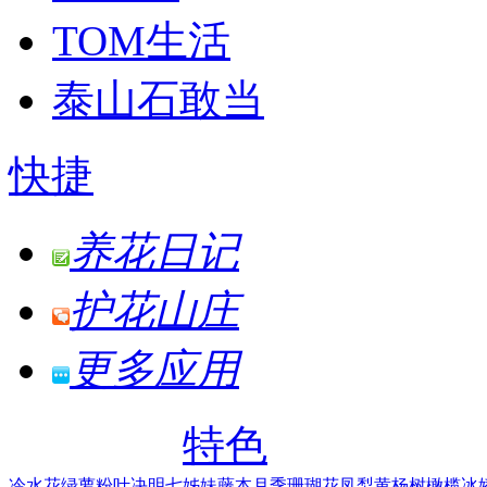
TOM生活
泰山石敢当
快捷
养花日记
护花山庄
更多应用
特色
冷水花
绿萝
粉叶决明
七姊妹
藤本月季
珊瑚花凤梨
黄杨树
橄榄
冰