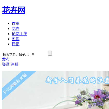
花卉网
首页
花卉
护花山庄
图库
日记
发布
登录
注册