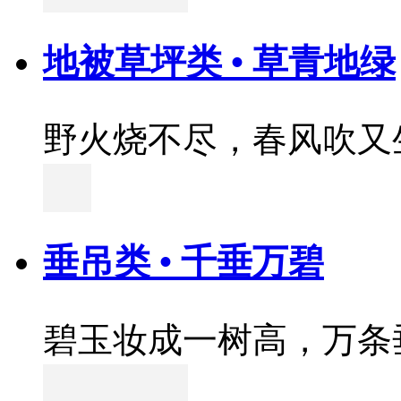
地被草坪类 • 草青地绿
野火烧不尽，春风吹又
垂吊类 • 千垂万碧
碧玉妆成一树高，万条