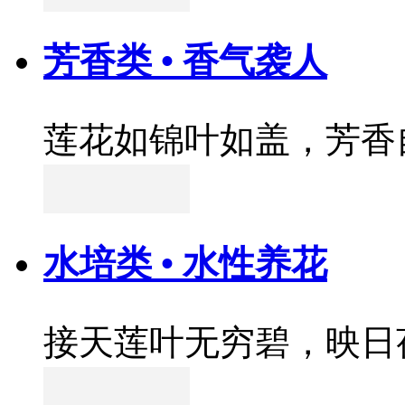
芳香类 • 香气袭人
莲花如锦叶如盖，芳香
水培类 • 水性养花
接天莲叶无穷碧，映日