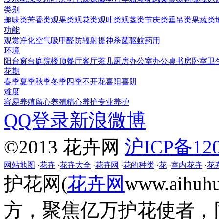
类别
趣味类
芳香类
观果类
观花类
观叶类
观茎类
节庆类
垂吊类
果蔬类
功能
观赏
净化空气
吸甲醛
防辐射
提神
杀菌
驱蚊
药用
环境
阳台
窗台
庭院
楼顶
餐厅
客厅
茶几
厨房
办公室
办公桌
书房
卧室
卫
花期
春季
夏季
秋季
冬季
四季
不开花
喜阳
喜阴
难度
容易养殖
留心养殖
精心养护
专业养护
QQ登录
新浪微博
©2013 花卉网
沪ICP备120
网站地图
·
花卉
·
花卉大全
·
花卉网
·
花的种类
·
花
·
室内花卉
·
花
护花网(
花卉网
www.aih
方，聚焦亿万护花使者，