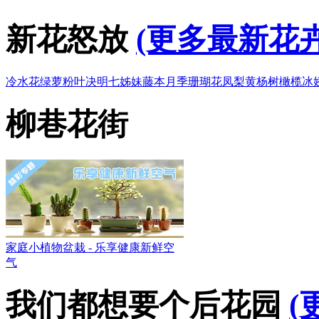
新花怒放
(更多最新花卉
冷水花
绿萝
粉叶决明
七姊妹
藤本月季
珊瑚花凤梨
黄杨树
橄榄
冰
柳巷花街
家庭小植物盆栽 - 乐享健康新鲜空
气
我们都想要个后花园
(