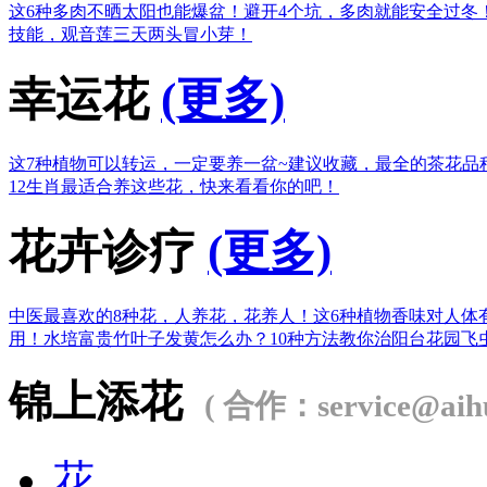
这6种多肉不晒太阳也能爆盆！
避开4个坑，多肉就能安全过冬
技能，观音莲三天两头冒小芽！
幸运花
(更多)
这7种植物可以转运，一定要养一盆~
建议收藏，最全的茶花品
12生肖最适合养这些花，快来看看你的吧！
花卉诊疗
(更多)
中医最喜欢的8种花，人养花，花养人！
这6种植物香味对人体
用！
水培富贵竹叶子发黄怎么办？
10种方法教你治阳台花园飞
锦上添花
( 合作：service@aihu
花