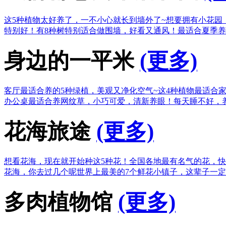
这5种植物太好养了，一不小心就长到墙外了~
想要拥有小花园
特别好！
有8种树特别适合做围墙，好看又通风！
最适合夏季养
身边的一平米
(更多)
客厅最适合养的5种绿植，美观又净化空气~
这4种植物最适合
办公桌最适合养网纹草，小巧可爱，清新养眼！
每天睡不好，
花海旅途
(更多)
想看花海，现在就开始种这5种花！
全国各地最有名气的花，快
花海，你去过几个呢
世界上最美的7个鲜花小镇子，这辈子一
多肉植物馆
(更多)