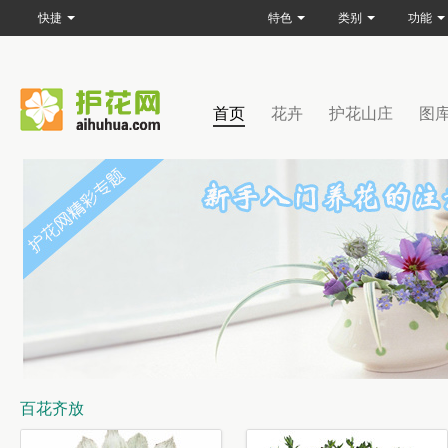
快捷
特色
类别
功能
首页
花卉
护花山庄
图
百花齐放