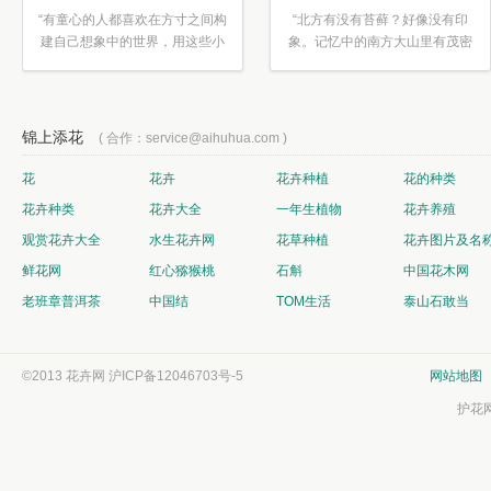
“有童心的人都喜欢在方寸之间构
“北方有没有苔藓？好像没有印
建自己想象中的世界，用这些小
象。记忆中的南方大山里有茂密
素材...”
的蕨类...”
锦上添花
( 合作：service@aihuhua.com )
花
花卉
花卉种植
花的种类
花卉种类
花卉大全
一年生植物
花卉养殖
观赏花卉大全
水生花卉网
花草种植
花卉图片及名
鲜花网
红心猕猴桃
石斛
中国花木网
老班章普洱茶
中国结
TOM生活
泰山石敢当
©2013 花卉网
沪ICP备12046703号-5
网站地图
护花网