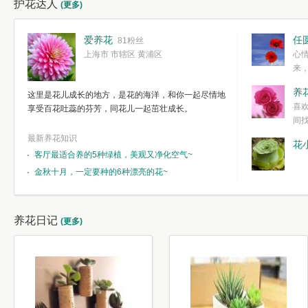
护花达人
(更多)
爱养花
任
81粉丝
上海市 市辖区 黄浦区
心
来
度。种一株简
养
这里是花儿成长的地方，是花的海洋，和你一起尽情地
简单愉快的心
喜
享受百花吐蕊的芬芳，同花儿一起茁壮成长。
我们自己复杂
间
最新养花知识
花
客厅最适合养的5种绿植，美观又净化空气~
金秋十月，一定要种的6种漂亮的花~
养花日记
(更多)