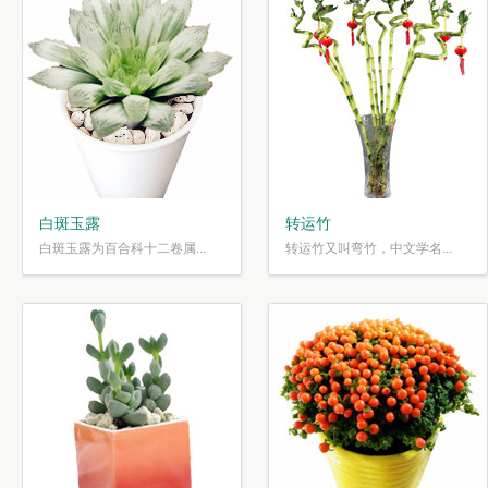
白斑玉露
转运竹
白斑玉露为百合科十二卷属...
转运竹又叫弯竹，中文学名...