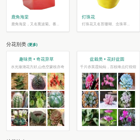
鹿角海棠
灯珠花
鹿角海棠，又名熏波菊。番...
灯珠花又名苔珊瑚、念珠草...
分花别类
(更多)
趣味类 • 奇花异草
盆栽类 • 花好盆圆
水光潋滟花方好,山色空蒙枝亦奇
千片赤英霞灿灿，百枝绛点灯煌煌