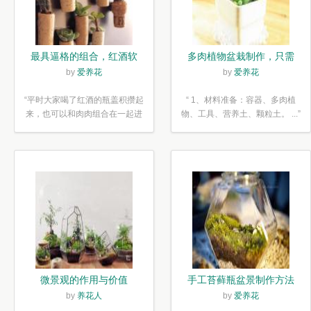
最具逼格的组合，红酒软
多肉植物盆栽制作，只需
木塞diy多肉植物盆栽
简单6步
by
爱养花
by
爱养花
“平时大家喝了红酒的瓶盖积攒起
“ 1、材料准备：容器、多肉植
来，也可以和肉肉组合在一起进
物、工具、营养土、颗粒土。 ...”
行废...”
微景观的作用与价值
手工苔藓瓶盆景制作方法
by
养花人
by
爱养花