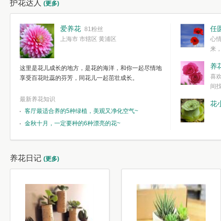
护花达人
(更多)
爱养花
任
81粉丝
上海市 市辖区 黄浦区
心
来
度。种一株简
养
这里是花儿成长的地方，是花的海洋，和你一起尽情地
简单愉快的心
喜
享受百花吐蕊的芬芳，同花儿一起茁壮成长。
我们自己复杂
间
最新养花知识
花
客厅最适合养的5种绿植，美观又净化空气~
金秋十月，一定要种的6种漂亮的花~
养花日记
(更多)