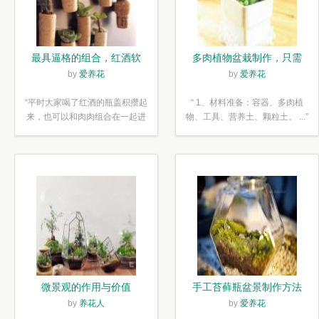
最具逼格的组合，红酒软
多肉植物盆栽制作，只需
木塞diy多肉植物盆栽
简单6步
by
爱养花
by
爱养花
“平时大家喝了红酒的瓶盖积攒起
“ 1、材料准备：容器、多肉植
来，也可以和肉肉组合在一起进
物、工具、营养土、颗粒土。 ...”
行废...”
微景观的作用与价值
手工苔藓瓶盆景制作方法
by
养花人
by
爱养花