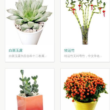
白斑玉露
转运竹
白斑玉露为百合科十二卷属...
转运竹又叫弯竹，中文学名...