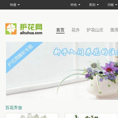
快捷
特色
类别
功能
首页
花卉
护花山庄
图
百花齐放