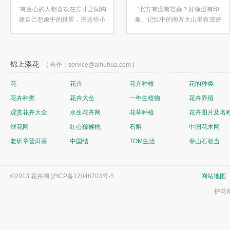
“有童心的人都喜欢在方寸之间构
“北方有没有苔藓？好像没有印
建自己想象中的世界，用这些小
象。记忆中的南方大山里有茂密
素材...”
的蕨类...”
锦上添花
( 合作：service@aihuhua.com )
花
花卉
花卉种植
花的种类
花卉种类
花卉大全
一年生植物
花卉养殖
观赏花卉大全
水生花卉网
花草种植
花卉图片及名
鲜花网
红心猕猴桃
石斛
中国花木网
老班章普洱茶
中国结
TOM生活
泰山石敢当
©2013 花卉网
沪ICP备12046703号-5
网站地图
护花网