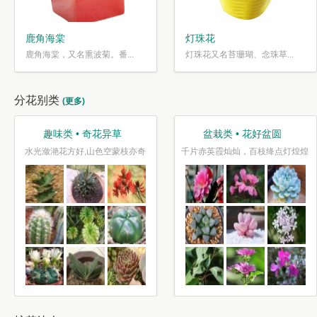
鹿角海棠
灯珠花
鹿角海棠，又名熏波菊。番...
灯珠花又名苔珊瑚、念珠草...
分花别类
(更多)
趣味类 • 奇花异草
盆栽类 • 花好盆圆
水光潋滟花方好,山色空蒙枝亦奇
千片赤英霞灿灿，百枝绛点灯煌煌