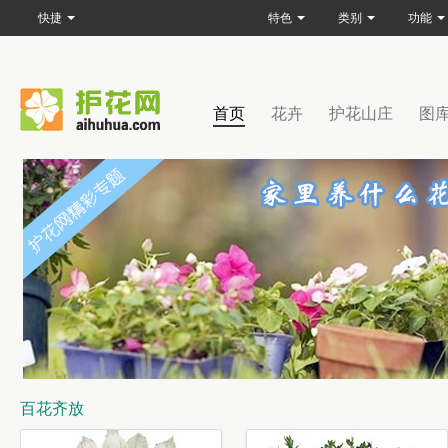
快捷
特色
类别
功能
首页
花卉
护花山庄
图
百花齐放