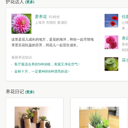
护花达人
(更多)
爱养花
任
81粉丝
上海市 市辖区 黄浦区
心
来
度。种一株简
养
这里是花儿成长的地方，是花的海洋，和你一起尽情地
简单愉快的心
喜
享受百花吐蕊的芬芳，同花儿一起茁壮成长。
我们自己复杂
间
最新养花知识
花
客厅最适合养的5种绿植，美观又净化空气~
金秋十月，一定要种的6种漂亮的花~
养花日记
(更多)