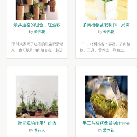
最具逼格的组合，红酒软
多肉植物盆栽制作，只需
木塞diy多肉植物盆栽
简单6步
by
爱养花
by
爱养花
“平时大家喝了红酒的瓶盖积攒起
“ 1、材料准备：容器、多肉植
来，也可以和肉肉组合在一起进
物、工具、营养土、颗粒土。 ...”
行废...”
微景观的作用与价值
手工苔藓瓶盆景制作方法
by
养花人
by
爱养花