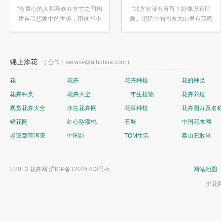
“有童心的人都喜欢在方寸之间构
“北方有没有苔藓？好像没有印
建自己想象中的世界，用这些小
象。记忆中的南方大山里有茂密
素材...”
的蕨类...”
锦上添花
( 合作：service@aihuhua.com )
花
花卉
花卉种植
花的种类
花卉种类
花卉大全
一年生植物
花卉养殖
观赏花卉大全
水生花卉网
花草种植
花卉图片及名
鲜花网
红心猕猴桃
石斛
中国花木网
老班章普洱茶
中国结
TOM生活
泰山石敢当
©2013 花卉网
沪ICP备12046703号-5
网站地图
护花网