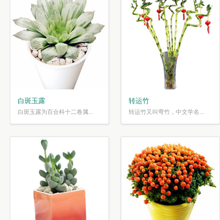
白斑玉露
转运竹
白斑玉露为百合科十二卷属...
转运竹又叫弯竹，中文学名...