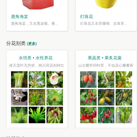
鹿角海棠
灯珠花
鹿角海棠，又名熏波菊。番...
灯珠花又名苔珊瑚、念珠草...
分花别类
(更多)
蔬类 • 果炙花羹
观叶类 • 枝繁叶茂
笋同时荐，不似花心瓣瓣香
停车坐爱枫林晚，霜叶红于二月花
水光潋