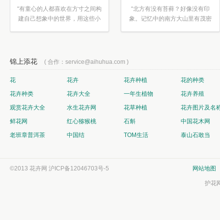
“有童心的人都喜欢在方寸之间构
“北方有没有苔藓？好像没有印
建自己想象中的世界，用这些小
象。记忆中的南方大山里有茂密
素材...”
的蕨类...”
锦上添花
( 合作：service@aihuhua.com )
花
花卉
花卉种植
花的种类
花卉种类
花卉大全
一年生植物
花卉养殖
观赏花卉大全
水生花卉网
花草种植
花卉图片及名
鲜花网
红心猕猴桃
石斛
中国花木网
老班章普洱茶
中国结
TOM生活
泰山石敢当
©2013 花卉网
沪ICP备12046703号-5
网站地图
护花网