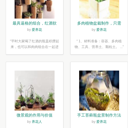
最具逼格的组合，红酒软
多肉植物盆栽制作，只需
木塞diy多肉植物盆栽
简单6步
by
爱养花
by
爱养花
“平时大家喝了红酒的瓶盖积攒起
“ 1、材料准备：容器、多肉植
来，也可以和肉肉组合在一起进
物、工具、营养土、颗粒土。 ...”
行废...”
微景观的作用与价值
手工苔藓瓶盆景制作方法
by
养花人
by
爱养花