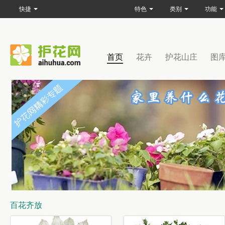
快捷
特色
类别
功能
首页
花卉
护花山庄
图
百花齐放