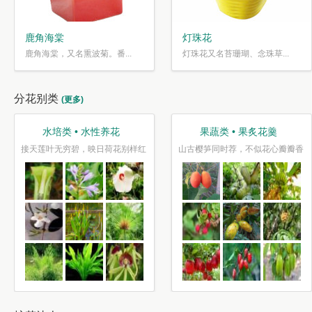
鹿角海棠
灯珠花
鹿角海棠，又名熏波菊。番...
灯珠花又名苔珊瑚、念珠草...
分花别类
(更多)
水培类 • 水性养花
果蔬类 • 果炙花羹
接天莲叶无穷碧，映日荷花别样红
山古樱笋同时荐，不似花心瓣瓣香