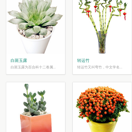
白斑玉露
转运竹
白斑玉露为百合科十二卷属...
转运竹又叫弯竹，中文学名...