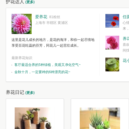
护花达人
(更多)
爱养花
任
81粉丝
上海市 市辖区 黄浦区
心
来
度。种一株简
养
这里是花儿成长的地方，是花的海洋，和你一起尽情地
简单愉快的心
喜
享受百花吐蕊的芬芳，同花儿一起茁壮成长。
我们自己复杂
间
最新养花知识
花
客厅最适合养的5种绿植，美观又净化空气~
金秋十月，一定要种的6种漂亮的花~
养花日记
(更多)