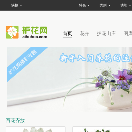
快捷
特色
类别
功能
首页
花卉
护花山庄
图
百花齐放