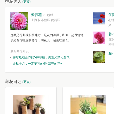
护花达人
(更多)
爱养花
任
81粉丝
上海市 市辖区 黄浦区
心
来
度。种一株简
养
这里是花儿成长的地方，是花的海洋，和你一起尽情地
简单愉快的心
喜
享受百花吐蕊的芬芳，同花儿一起茁壮成长。
我们自己复杂
间
最新养花知识
花
客厅最适合养的5种绿植，美观又净化空气~
金秋十月，一定要种的6种漂亮的花~
养花日记
(更多)