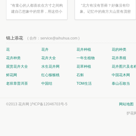
“有童心的人都喜欢在方寸之间构
“北方有没有苔藓？好像没有印
建自己想象中的世界，用这些小
象。记忆中的南方大山里有茂密
素材...”
的蕨类...”
锦上添花
( 合作：service@aihuhua.com )
花
花卉
花卉种植
花的种类
花卉种类
花卉大全
一年生植物
花卉养殖
观赏花卉大全
水生花卉网
花草种植
花卉图片及名
鲜花网
红心猕猴桃
石斛
中国花木网
老班章普洱茶
中国结
TOM生活
泰山石敢当
©2013 花卉网
沪ICP备12046703号-5
网站地图
护花网