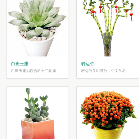
白斑玉露
转运竹
白斑玉露为百合科十二卷属...
转运竹又叫弯竹，中文学名...