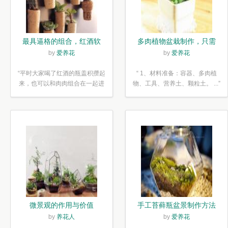
最具逼格的组合，红酒软
多肉植物盆栽制作，只需
木塞diy多肉植物盆栽
简单6步
by
爱养花
by
爱养花
“平时大家喝了红酒的瓶盖积攒起
“ 1、材料准备：容器、多肉植
来，也可以和肉肉组合在一起进
物、工具、营养土、颗粒土。 ...”
行废...”
微景观的作用与价值
手工苔藓瓶盆景制作方法
by
养花人
by
爱养花