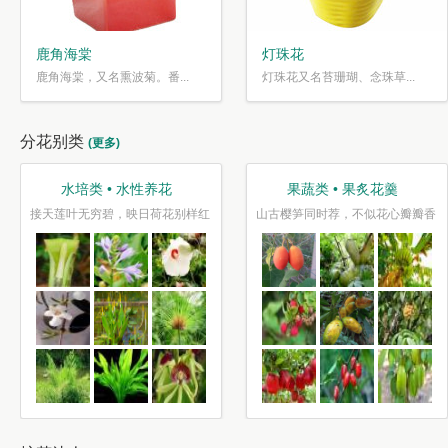
鹿角海棠
灯珠花
鹿角海棠，又名熏波菊。番...
灯珠花又名苔珊瑚、念珠草...
分花别类
(更多)
水培类 • 水性养花
果蔬类 • 果炙花羹
接天莲叶无穷碧，映日荷花别样红
山古樱笋同时荐，不似花心瓣瓣香