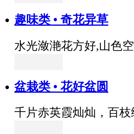
趣味类 • 奇花异草
水光潋滟花方好,山色
盆栽类 • 花好盆圆
千片赤英霞灿灿，百枝