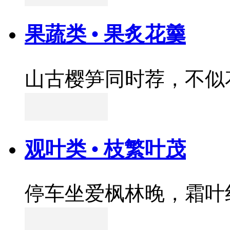
果蔬类 • 果炙花羹
山古樱笋同时荐，不似
观叶类 • 枝繁叶茂
停车坐爱枫林晚，霜叶