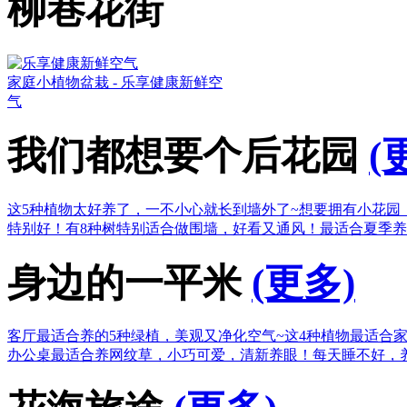
柳巷花街
家庭小植物盆栽 - 乐享健康新鲜空
气
我们都想要个后花园
(
这5种植物太好养了，一不小心就长到墙外了~
想要拥有小花园
特别好！
有8种树特别适合做围墙，好看又通风！
最适合夏季养
身边的一平米
(更多)
客厅最适合养的5种绿植，美观又净化空气~
这4种植物最适合
办公桌最适合养网纹草，小巧可爱，清新养眼！
每天睡不好，