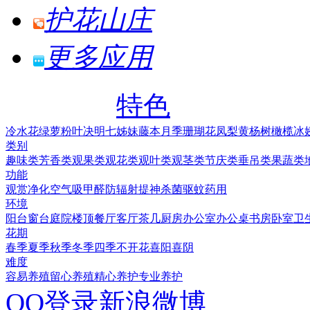
护花山庄
更多应用
特色
冷水花
绿萝
粉叶决明
七姊妹
藤本月季
珊瑚花凤梨
黄杨树
橄榄
冰
类别
趣味类
芳香类
观果类
观花类
观叶类
观茎类
节庆类
垂吊类
果蔬类
功能
观赏
净化空气
吸甲醛
防辐射
提神
杀菌
驱蚊
药用
环境
阳台
窗台
庭院
楼顶
餐厅
客厅
茶几
厨房
办公室
办公桌
书房
卧室
卫
花期
春季
夏季
秋季
冬季
四季
不开花
喜阳
喜阴
难度
容易养殖
留心养殖
精心养护
专业养护
QQ登录
新浪微博