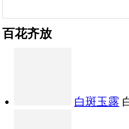
百花齐放
白斑玉露