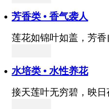
芳香类 • 香气袭人
莲花如锦叶如盖，芳香
水培类 • 水性养花
接天莲叶无穷碧，映日