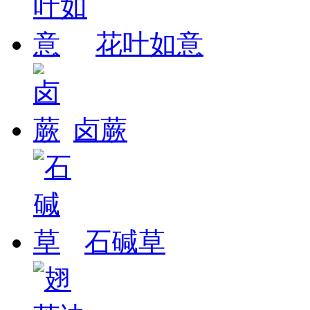
花叶如意
卤蕨
石碱草