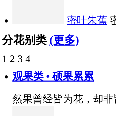
密叶朱蕉
分花别类
(更多)
1
2
3
4
观果类 • 硕果累累
然果曾经皆为花，却非