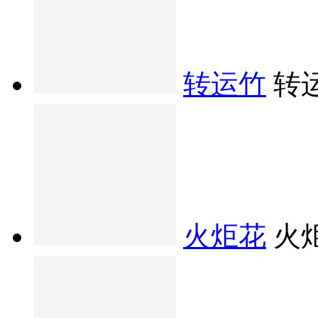
转运竹
转
火炬花
火