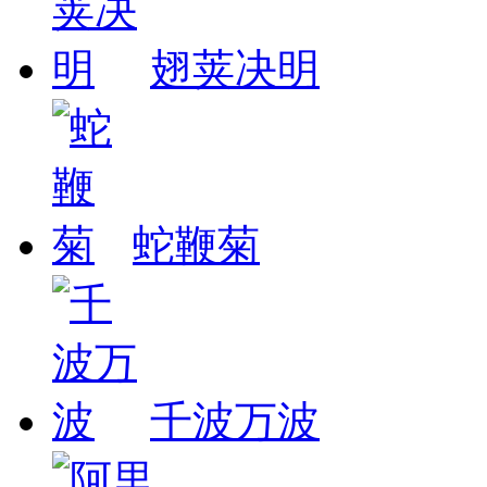
翅荚决明
蛇鞭菊
千波万波