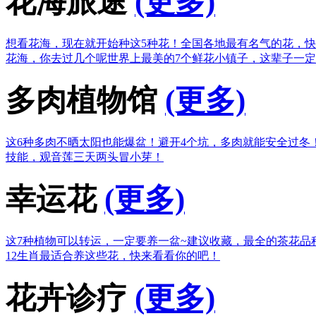
花海旅途
(更多)
想看花海，现在就开始种这5种花！
全国各地最有名气的花，快
花海，你去过几个呢
世界上最美的7个鲜花小镇子，这辈子一
多肉植物馆
(更多)
这6种多肉不晒太阳也能爆盆！
避开4个坑，多肉就能安全过冬
技能，观音莲三天两头冒小芽！
幸运花
(更多)
这7种植物可以转运，一定要养一盆~
建议收藏，最全的茶花品
12生肖最适合养这些花，快来看看你的吧！
花卉诊疗
(更多)