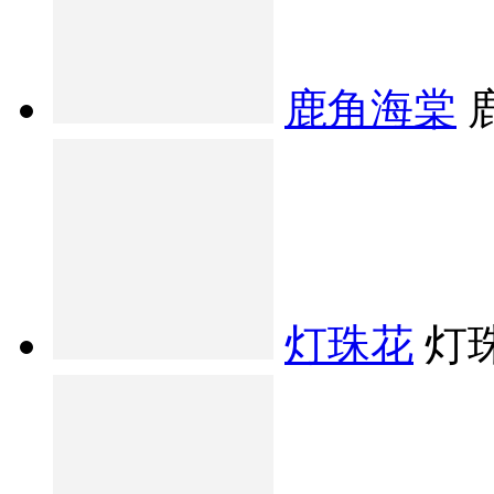
鹿角海棠
灯珠花
灯