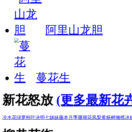
阿里山龙胆
蔓花生
新花怒放
(更多最新花卉
冷水花
绿萝
粉叶决明
七姊妹
藤本月季
珊瑚花凤梨
黄杨树
橄榄
冰