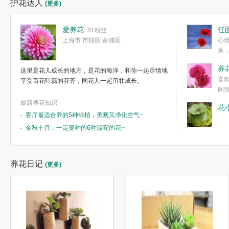
护花达人
(更多)
爱养花
任
81粉丝
上海市 市辖区 黄浦区
心
来
度。种一株简
养
这里是花儿成长的地方，是花的海洋，和你一起尽情地
简单愉快的心
喜
享受百花吐蕊的芬芳，同花儿一起茁壮成长。
我们自己复杂
间
最新养花知识
花
客厅最适合养的5种绿植，美观又净化空气~
金秋十月，一定要种的6种漂亮的花~
养花日记
(更多)