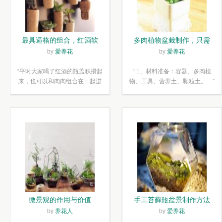
最具逼格的组合，红酒软
多肉植物盆栽制作，只需
木塞diy多肉植物盆栽
简单6步
by
爱养花
by
爱养花
“平时大家喝了红酒的瓶盖积攒起
“ 1、材料准备：容器、多肉植
来，也可以和肉肉组合在一起进
物、工具、营养土、颗粒土。 ...”
行废...”
微景观的作用与价值
手工苔藓瓶盆景制作方法
by
养花人
by
爱养花