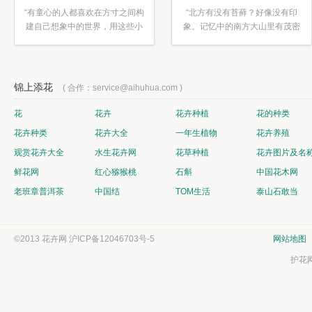
“有童心的人都喜欢在方寸之间构
“北方有没有苔藓？好像没有印
建自己想象中的世界，用这些小
象。记忆中的南方大山里有茂密
素材...”
的蕨类...”
锦上添花
( 合作：service@aihuhua.com )
花
花卉
花卉种植
花的种类
花卉种类
花卉大全
一年生植物
花卉养殖
观赏花卉大全
水生花卉网
花草种植
花卉图片及名
鲜花网
红心猕猴桃
石斛
中国花木网
老班章普洱茶
中国结
TOM生活
泰山石敢当
©2013 花卉网
沪ICP备12046703号-5
网站地图
护花网