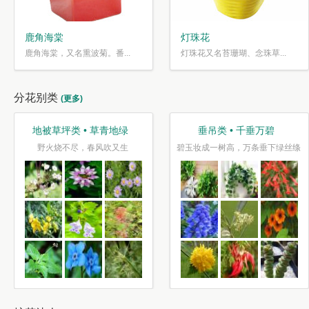
鹿角海棠
灯珠花
鹿角海棠，又名熏波菊。番...
灯珠花又名苔珊瑚、念珠草...
分花别类
(更多)
地被草坪类 • 草青地绿
垂吊类 • 千垂万碧
野火烧不尽，春风吹又生
碧玉妆成一树高，万条垂下绿丝绦