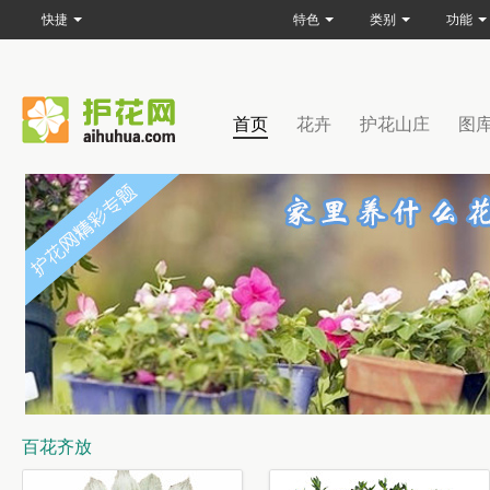
快捷
特色
类别
功能
首页
花卉
护花山庄
图
百花齐放