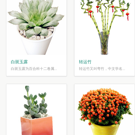
白斑玉露
转运竹
白斑玉露为百合科十二卷属...
转运竹又叫弯竹，中文学名...