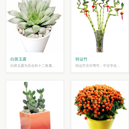
白斑玉露
转运竹
白斑玉露为百合科十二卷属...
转运竹又叫弯竹，中文学名...