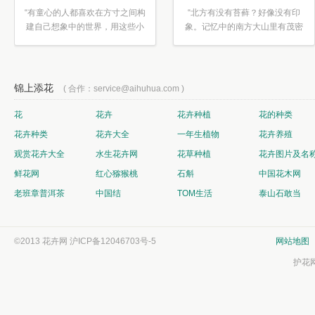
“有童心的人都喜欢在方寸之间构
“北方有没有苔藓？好像没有印
建自己想象中的世界，用这些小
象。记忆中的南方大山里有茂密
素材...”
的蕨类...”
锦上添花
( 合作：service@aihuhua.com )
花
花卉
花卉种植
花的种类
花卉种类
花卉大全
一年生植物
花卉养殖
观赏花卉大全
水生花卉网
花草种植
花卉图片及名
鲜花网
红心猕猴桃
石斛
中国花木网
老班章普洱茶
中国结
TOM生活
泰山石敢当
©2013 花卉网
沪ICP备12046703号-5
网站地图
护花网