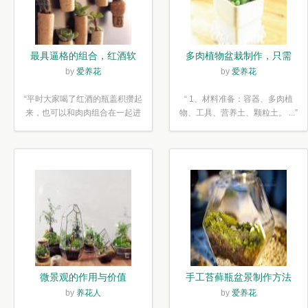
最具逼格的组合，红酒软
多肉植物盆栽制作，只需
木塞diy多肉植物盆栽
简单6步
by
爱养花
by
爱养花
“平时大家喝了红酒的瓶盖积攒起
“ 1、材料准备：容器、多肉植
来，也可以和肉肉组合在一起进
物、工具、营养土、颗粒土。 ...”
行废...”
微景观的作用与价值
手工苔藓瓶盆景制作方法
by
养花人
by
爱养花