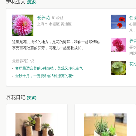
护花达人
(更多)
爱养花
任
81粉丝
上海市 市辖区 黄浦区
心
来
度。种一株简
养
这里是花儿成长的地方，是花的海洋，和你一起尽情地
简单愉快的心
喜
享受百花吐蕊的芬芳，同花儿一起茁壮成长。
我们自己复杂
间
最新养花知识
花
客厅最适合养的5种绿植，美观又净化空气~
金秋十月，一定要种的6种漂亮的花~
养花日记
(更多)