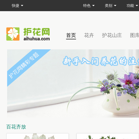
快捷
特色
类别
功能
首页
花卉
护花山庄
图
百花齐放