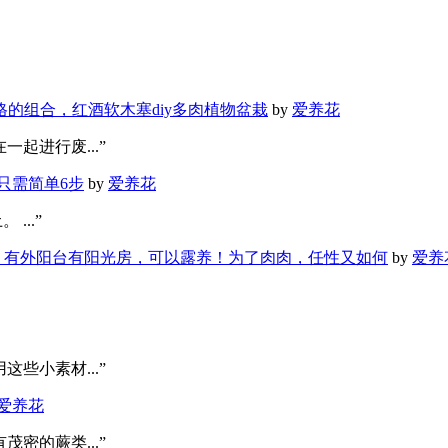
格的组合，红酒软木塞diy多肉植物盆栽
by
爱养花
起进行废...”
只需简单6步
by
爱养花
...”
有外阳台有阳光房，可以露养！为了肉肉，任性又如何
by
爱养
些小素材...”
爱养花
密的蕨类...”