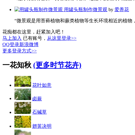
用罐头瓶制作微景观
by
爱养花
“微景观是用苔藓植物和蕨类植物等生长环境相近的植物，搭
花痴都在这里，赶紧加入吧！
马上加入
已有账号，
从这里登录>>
QQ登录
新浪微博
更多登录方式>>
一花知秋
(更多时节花卉)
花叶如意
卤蕨
石碱草
翅荚决明