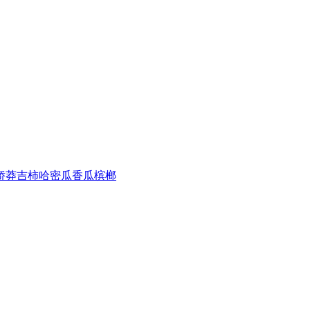
娇
莽吉柿
哈密瓜
香瓜
槟榔