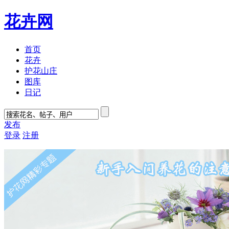
花卉网
首页
花卉
护花山庄
图库
日记
发布
登录
注册