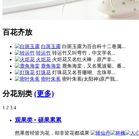
百花齐放
白斑玉露
白斑玉露为百合科十二卷属...
转运竹
转运竹又叫弯竹，中文学名...
火炬花
火炬花又名红火棒，原产非...
鹿角海棠
鹿角海棠，又名熏波菊。番...
灯珠花
灯珠花又名苔珊瑚、念珠草...
密叶朱蕉
密叶朱蕉(太阳神)原产我...
分花别类
(更多)
1
2
3
4
观果类 • 硕果累累
然果曾经皆为花，却非皆花都成果