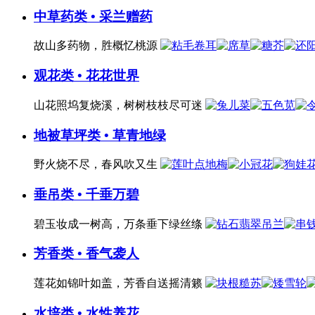
中草药类 • 采兰赠药
故山多药物，胜概忆桃源
观花类 • 花花世界
山花照坞复烧溪，树树枝枝尽可迷
地被草坪类 • 草青地绿
野火烧不尽，春风吹又生
垂吊类 • 千垂万碧
碧玉妆成一树高，万条垂下绿丝绦
芳香类 • 香气袭人
莲花如锦叶如盖，芳香自送摇清籁
水培类 • 水性养花