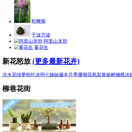
蛇鞭菊
千波万波
阿里山龙胆
蔓花生
新花怒放
(更多最新花卉)
冷水花
绿萝
粉叶决明
七姊妹
藤本月季
珊瑚花凤梨
黄杨树
橄榄
冰
柳巷花街