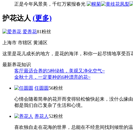
正是今年风景美，千红万紫报春光
护花达人
(更多)
爱养花
81粉丝
上海市 市辖区 黄浦区
这里是花儿成长的地方，是花的海洋，和你一起尽情地享受百
最新养花知识
客厅最适合养的5种绿植，美观又净化空气~
金秋十月，一定要种的6种漂亮的花~
任圆圆
56粉丝
心情会随着简单的花开而变得轻松愉快起来，没什么缘由
都是我们自己复杂了生活和心境。
养花人
52粉丝
喜欢独自走在花海的世界，总能在不经意间找到倾世的温