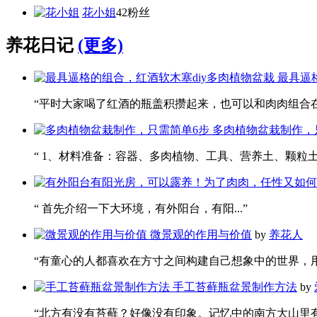
花小姐
42粉丝
养花日记
(更多)
最具逼
“平时大家喝了红酒的瓶盖积攒起来，也可以和肉肉组合在一
多肉植物盆栽制作，
“ 1、材料准备：容器、多肉植物、工具、营养土、颗粒土。 
“ 首先介绍一下大环境，有外阳台，有阳...”
微景观的作用与价值
by
养花人
“有童心的人都喜欢在方寸之间构建自己想象中的世界，用这
手工苔藓瓶盆景制作方法
by
“北方有没有苔藓？好像没有印象。记忆中的南方大山里有茂