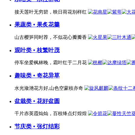
接天莲叶无穷碧，映日荷花别样红
果蔬类 • 果炙花羹
山古樱笋同时荐，不似花心瓣瓣香
观叶类 • 枝繁叶茂
停车坐爱枫林晚，霜叶红于二月花
趣味类 • 奇花异草
水光潋滟花方好,山色空蒙枝亦奇
盆栽类 • 花好盆圆
千片赤英霞灿灿，百枝绛点灯煌煌
节庆类 • 张灯结彩