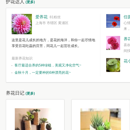
护花达人
(更多)
爱养花
任
81粉丝
上海市 市辖区 黄浦区
心
来
度。种一株简
养
这里是花儿成长的地方，是花的海洋，和你一起尽情地
简单愉快的心
喜
享受百花吐蕊的芬芳，同花儿一起茁壮成长。
我们自己复杂
间
最新养花知识
花
客厅最适合养的5种绿植，美观又净化空气~
金秋十月，一定要种的6种漂亮的花~
养花日记
(更多)