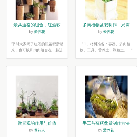
最具逼格的组合，红酒软
多肉植物盆栽制作，只需
木塞diy多肉植物盆栽
简单6步
by
爱养花
by
爱养花
“平时大家喝了红酒的瓶盖积攒起
“ 1、材料准备：容器、多肉植
来，也可以和肉肉组合在一起进
物、工具、营养土、颗粒土。 ...”
行废...”
微景观的作用与价值
手工苔藓瓶盆景制作方法
by
养花人
by
爱养花