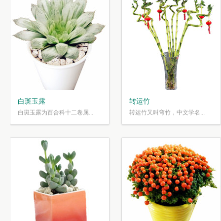
白斑玉露
转运竹
白斑玉露为百合科十二卷属...
转运竹又叫弯竹，中文学名...