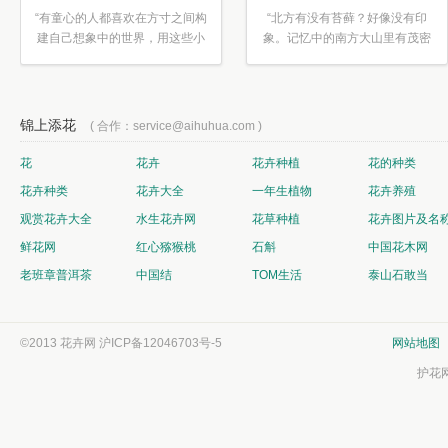
“有童心的人都喜欢在方寸之间构
“北方有没有苔藓？好像没有印
建自己想象中的世界，用这些小
象。记忆中的南方大山里有茂密
素材...”
的蕨类...”
锦上添花
( 合作：service@aihuhua.com )
花
花卉
花卉种植
花的种类
花卉种类
花卉大全
一年生植物
花卉养殖
观赏花卉大全
水生花卉网
花草种植
花卉图片及名
鲜花网
红心猕猴桃
石斛
中国花木网
老班章普洱茶
中国结
TOM生活
泰山石敢当
©2013 花卉网
沪ICP备12046703号-5
网站地图
护花网