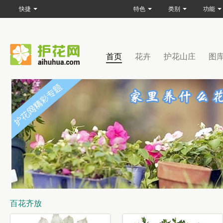
快捷
特色
类别
功能
首页
花卉
护花山庄
图
百花齐放