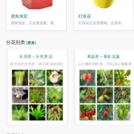
鹿角海棠
灯珠花
鹿角海棠，又名熏波菊。番...
灯珠花又名苔珊瑚、念珠草...
分花别类
(更多)
水培类 • 水性养花
果蔬类 • 果炙花羹
接天莲叶无穷碧，映日荷花别样红
山古樱笋同时荐，不似花心瓣瓣香