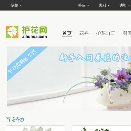
快捷
特色
类别
功能
首页
花卉
护花山庄
图
百花齐放