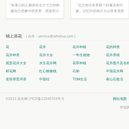
“有童心的人都喜欢在方寸之间构
“北方有没有苔藓？好像没有印
建自己想象中的世界，用这些小
象。记忆中的南方大山里有茂密
素材...”
的蕨类...”
锦上添花
( 合作：service@aihuhua.com )
花
花卉
花卉种植
花的种类
花卉种类
花卉大全
一年生植物
花卉养殖
观赏花卉大全
水生花卉网
花草种植
花卉图片及名
鲜花网
红心猕猴桃
石斛
中国花木网
老班章普洱茶
中国结
TOM生活
泰山石敢当
©2013 花卉网
沪ICP备12046703号-5
网站地图
护花网