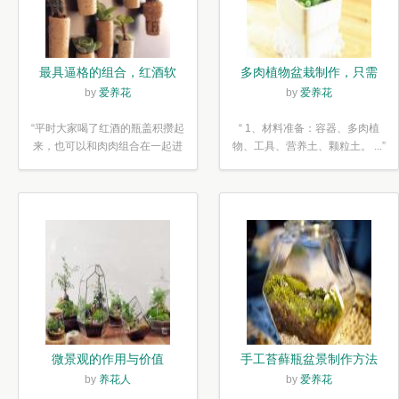
最具逼格的组合，红酒软
多肉植物盆栽制作，只需
木塞diy多肉植物盆栽
简单6步
by
爱养花
by
爱养花
“平时大家喝了红酒的瓶盖积攒起
“ 1、材料准备：容器、多肉植
来，也可以和肉肉组合在一起进
物、工具、营养土、颗粒土。 ...”
行废...”
微景观的作用与价值
手工苔藓瓶盆景制作方法
by
养花人
by
爱养花