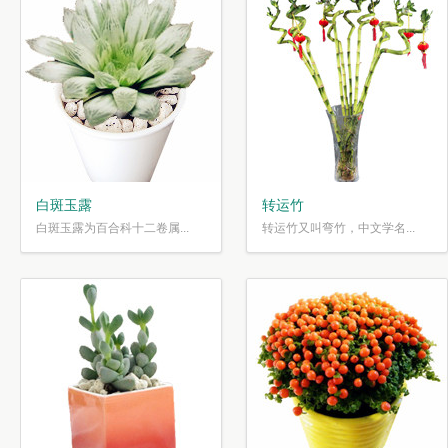
白斑玉露
转运竹
白斑玉露为百合科十二卷属...
转运竹又叫弯竹，中文学名...