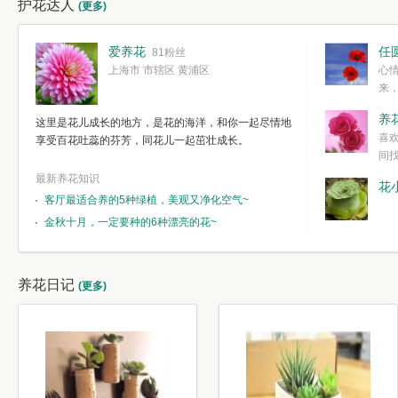
护花达人
(更多)
爱养花
任
81粉丝
上海市 市辖区 黄浦区
心
来
度。种一株简
养
这里是花儿成长的地方，是花的海洋，和你一起尽情地
简单愉快的心
喜
享受百花吐蕊的芬芳，同花儿一起茁壮成长。
我们自己复杂
间
最新养花知识
花
客厅最适合养的5种绿植，美观又净化空气~
金秋十月，一定要种的6种漂亮的花~
养花日记
(更多)