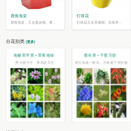
鹿角海棠
灯珠花
鹿角海棠，又名熏波菊。番...
灯珠花又名苔珊瑚、念珠草...
分花别类
(更多)
地被草坪类 • 草青地绿
垂吊类 • 千垂万碧
野火烧不尽，春风吹又生
碧玉妆成一树高，万条垂下绿丝绦