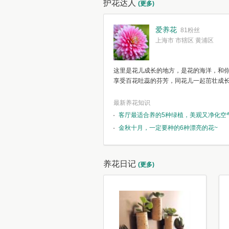
护花达人
(更多)
爱养花
81粉丝
上海市 市辖区 黄浦区
这里是花儿成长的地方，是花的海洋，和
享受百花吐蕊的芬芳，同花儿一起茁壮成
最新养花知识
客厅最适合养的5种绿植，美观又净化空
金秋十月，一定要种的6种漂亮的花~
养花日记
(更多)