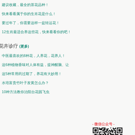
建议收藏，最全的茶花品种！
快来看看属于你的生肖花是什么！
要过年了，你需要这样一盆转运花！
12生肖最适合养这些花，快来看看你的吧！
花卉诊疗
(更多)
中医最喜欢的8种花，人养花，花养人！
这6种植物香味对人体有益，提神醒脑、让
你睡的香、身体棒。
这5种常用药过期了，养花有大妙用！
水培富贵竹叶子发黄怎么办？
10种方法教你治阳台花园飞虫
- 微信公众号 -