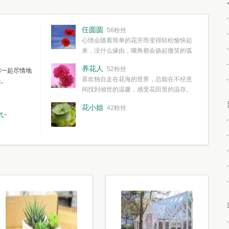
任圆圆
56粉丝
心情会随着简单的花开而变得轻松愉快起
来，没什么缘由，嘴角都会扬起微笑的弧
度。种一株简单的花，欣赏一种简单的美，拥有一种
养花人
52粉丝
你一起尽情地
简单愉快的心情，这些都不需要想得太多，其实都是
喜欢独自走在花海的世界，总能在不经意
长。
我们自己复杂了生活和心境。
间找到倾世的温馨，感受花田里的温存。
花小姐
42粉丝
气~