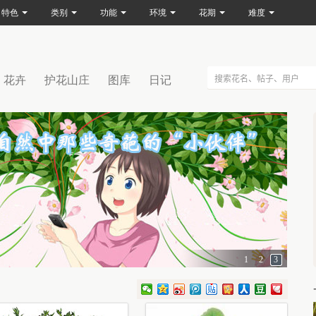
特色
类别
功能
环境
花期
难度
花卉
护花山庄
图库
日记
1
2
3