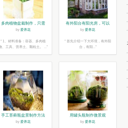
多肉植物盆栽制作，只需
有外阳台有阳光房，可以
简单6步
露养！为了肉肉，任性又
by
爱养花
by
爱养花
如何
“ 1、材料准备：容器、多肉植
“ 首先介绍一下大环境，有外阳
物、工具、营养土、颗粒土。 ...”
台，有阳...”
手工苔藓瓶盆景制作方法
用罐头瓶制作微景观
by
爱养花
by
爱养花