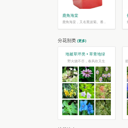
鹿角海棠
鹿角海棠，又名熏波菊。番...
分花别类
(更多)
观花类 • 花花世界
地被草坪类 • 草青地绿
花照坞复烧溪，树树枝枝尽可迷
野火烧不尽，春风吹又生