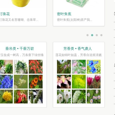
灯珠花
密叶朱蕉
灯珠花又名苔珊瑚、念珠草...
密叶朱蕉(太阳神)原产我...
垂吊类 • 千垂万碧
芳香类 • 香气袭人
碧玉妆成一树高，万条垂下绿丝绦
莲花如锦叶如盖，芳香自送摇清籁