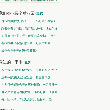
我们都想要个后花园
(更多)
这5种植物太好养了，一不小心就长到墙外
了~
想要拥有小花园，就养这几种花，便宜又好
养！
如果有个院子，我一定要养这5种树，寓意
特别好！
有8种树特别适合做围墙，好看又通风！
水培类 • 水性养花
果蔬类 • 果炙花羹
最适合夏季养的5种爬藤花~
接天莲叶无穷碧，映日荷花别样红
山古樱笋同时荐，不似花心瓣瓣香
身边的一平米
(更多)
客厅最适合养的5种绿植，美观又净化空气~
这4种植物最适合家里养，越养空气越干
净！
八九月份最适合养的三种植物，一定要养一
盆呀~
办公桌最适合养网纹草，小巧可爱，清新养
眼！
每天睡不好，养盆助眠花，轻松到天亮！