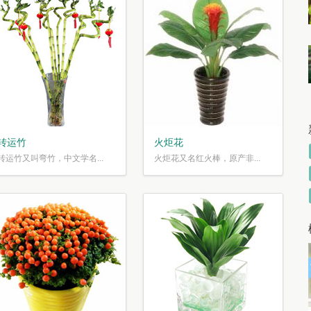
转运竹
火炬花
转运竹又叫弯竹，中文学名...
火炬花又名红火棒，原产非...