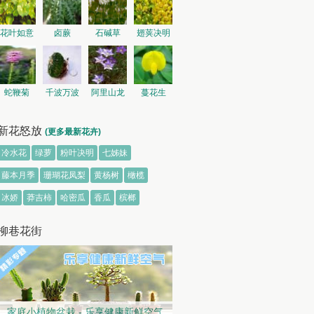
花叶如意
卤蕨
石碱草
翅荚决明
蛇鞭菊
千波万波
阿里山龙
蔓花生
胆
新花怒放
(更多最新花卉)
冷水花
绿萝
粉叶决明
七姊妹
藤本月季
珊瑚花凤梨
黄杨树
橄榄
冰娇
莽吉柿
哈密瓜
香瓜
槟榔
柳巷花街
家庭小植物盆栽 - 乐享健康新鲜空气