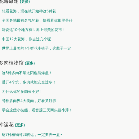
花海旅途
(更多)
想看花海，现在就开始种这5种花！
全国各地最有名气的花，快看看你那里是什
么花儿！
听说这10个地方有世界上最美的花市！
中国12大花海，你去过几个呢
世界上最美的7个鲜花小镇子，这辈子一定
要去一次！
多肉植物馆
(更多)
这6种多肉不晒太阳也能爆盆！
避开4个坑，多肉就能安全过冬！
为什么你的多肉长不好！
号称多肉界4大美肉，好看又好养！
学会这些小技能，观音莲三天两头冒小芽！
幸运花
(更多)
这7种植物可以转运，一定要养一盆~