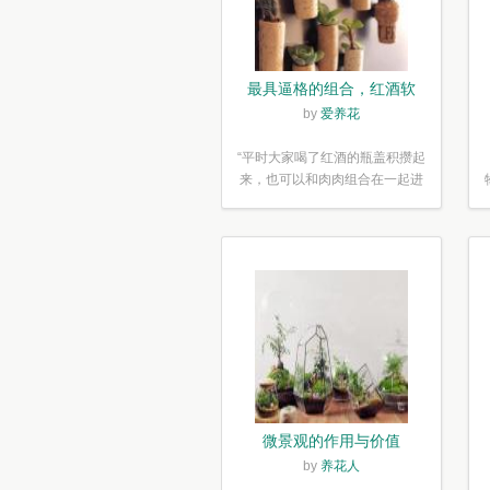
最具逼格的组合，红酒软
木塞diy多肉植物盆栽
by
爱养花
“平时大家喝了红酒的瓶盖积攒起
来，也可以和肉肉组合在一起进
行废...”
微景观的作用与价值
by
养花人