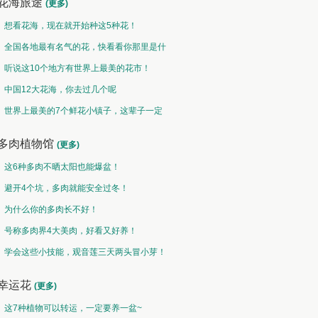
花海旅途
(更多)
想看花海，现在就开始种这5种花！
全国各地最有名气的花，快看看你那里是什
么花儿！
听说这10个地方有世界上最美的花市！
中国12大花海，你去过几个呢
世界上最美的7个鲜花小镇子，这辈子一定
要去一次！
多肉植物馆
(更多)
这6种多肉不晒太阳也能爆盆！
避开4个坑，多肉就能安全过冬！
为什么你的多肉长不好！
号称多肉界4大美肉，好看又好养！
学会这些小技能，观音莲三天两头冒小芽！
幸运花
(更多)
这7种植物可以转运，一定要养一盆~