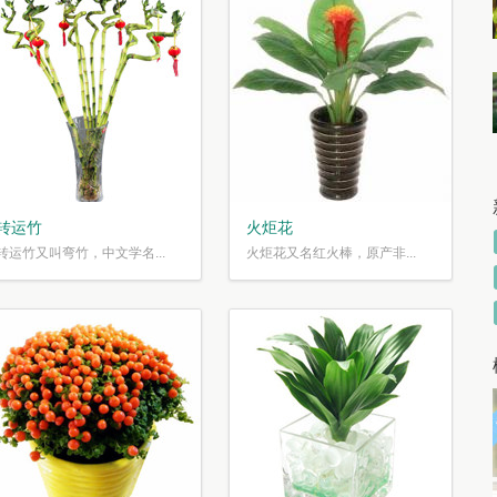
转运竹
火炬花
转运竹又叫弯竹，中文学名...
火炬花又名红火棒，原产非...