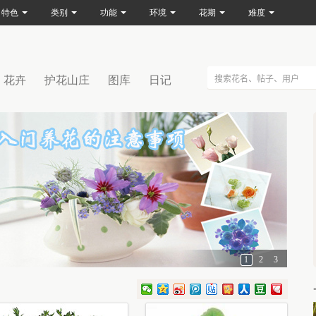
特色
类别
功能
环境
花期
难度
花卉
护花山庄
图库
日记
1
2
3