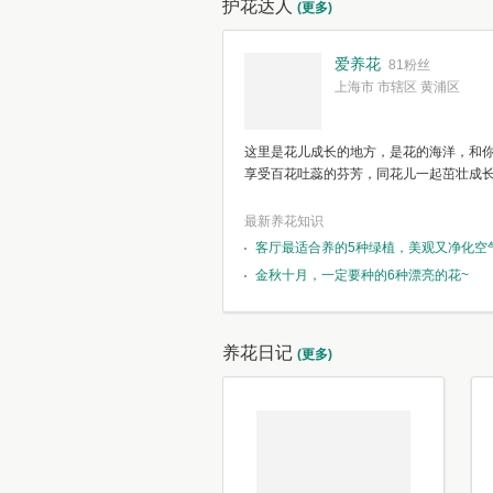
护花达人
(更多)
爱养花
81粉丝
上海市 市辖区 黄浦区
这里是花儿成长的地方，是花的海洋，和
享受百花吐蕊的芬芳，同花儿一起茁壮成
最新养花知识
客厅最适合养的5种绿植，美观又净化空
金秋十月，一定要种的6种漂亮的花~
养花日记
(更多)