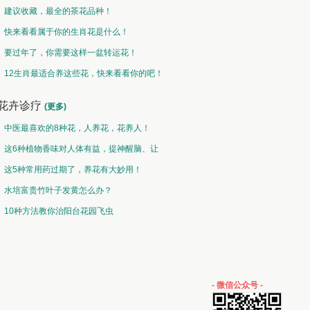
建议收藏，最全的茶花品种！
快来看看属于你的生肖花是什么！
要过年了，你需要这样一盆转运花！
12生肖最适合养这些花，快来看看你的吧！
花卉诊疗
(更多)
中医最喜欢的8种花，人养花，花养人！
这6种植物香味对人体有益，提神醒脑、让
你睡的香、身体棒。
这5种常用药过期了，养花有大妙用！
水培富贵竹叶子发黄怎么办？
10种方法教你治阳台花园飞虫
- 微信公众号 -