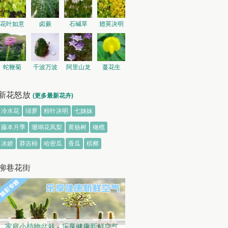
花叶如意
卤蕨
石碱草
翅荚决明
蛇鞭菊
千波万波
阿里山龙
蔓花生
胆
新花怒放
(更多最新花卉)
冷水花
绿萝
粉叶决明
七姊妹
藤本月季
珊瑚花凤梨
黄杨树
橄榄
冰娇
莽吉柿
哈密瓜
香瓜
槟榔
柳巷花街
家庭小植物盆栽 - 乐享健康新鲜空气