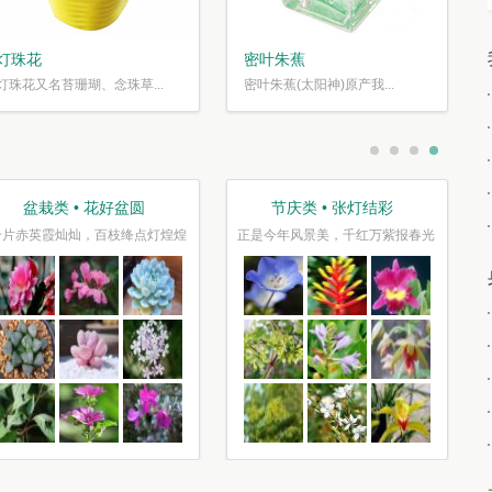
灯珠花
密叶朱蕉
灯珠花又名苔珊瑚、念珠草...
密叶朱蕉(太阳神)原产我...
盆栽类 • 花好盆圆
节庆类 • 张灯结彩
千片赤英霞灿灿，百枝绛点灯煌煌
正是今年风景美，千红万紫报春光