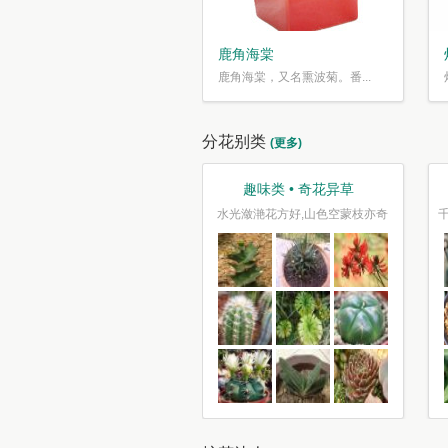
鹿角海棠
鹿角海棠，又名熏波菊。番...
分花别类
(更多)
观叶类 • 枝繁叶茂
趣味类 • 奇花异草
车坐爱枫林晚，霜叶红于二月花
水光潋滟花方好,山色空蒙枝亦奇