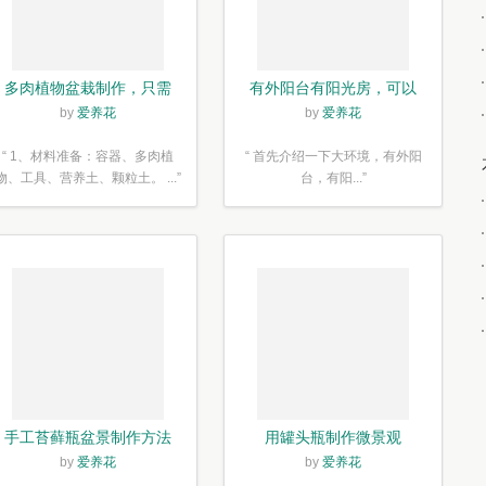
多肉植物盆栽制作，只需
有外阳台有阳光房，可以
简单6步
露养！为了肉肉，任性又
by
爱养花
by
爱养花
如何
“ 1、材料准备：容器、多肉植
“ 首先介绍一下大环境，有外阳
物、工具、营养土、颗粒土。 ...”
台，有阳...”
手工苔藓瓶盆景制作方法
用罐头瓶制作微景观
by
爱养花
by
爱养花