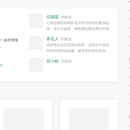
任圆圆
56粉丝
心情会随着简单的花开而变得轻松愉快起
来，没什么缘由，嘴角都会扬起微笑的弧
度。种一株简单的花，欣赏一种简单的美，拥有一种
养花人
52粉丝
你一起尽情地
简单愉快的心情，这些都不需要想得太多，其实都是
喜欢独自走在花海的世界，总能在不经意
长。
我们自己复杂了生活和心境。
间找到倾世的温馨，感受花田里的温存。
花小姐
42粉丝
气~