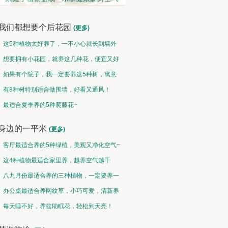
我们都想要个后花园
(更多)
这5种植物太好养了，一不小心就长到墙外
了~
想要拥有小花园，就养这几种花，便宜又好
养！
如果有个院子，我一定要养这5种树，寓意
特别好！
有8种树特别适合做围墙，好看又通风！
观果类 • 硕果累累
中草药类 • 采兰赠药
最适合夏季养的5种爬藤花~
然果曾经皆为花，却非皆花都成果
故山多药物，胜概忆桃源
身边的一平米
(更多)
客厅最适合养的5种绿植，美观又净化空气~
这4种植物最适合家里养，越养空气越干
净！
八九月份最适合养的三种植物，一定要养一
盆呀~
办公桌最适合养网纹草，小巧可爱，清新养
眼！
每天睡不好，养盆助眠花，轻松到天亮！