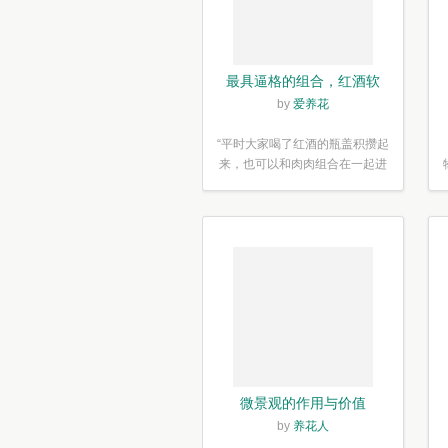
最具逼格的组合，红酒软
木塞diy多肉植物盆栽
by
爱养花
“平时大家喝了红酒的瓶盖积攒起
来，也可以和肉肉组合在一起进
行废...”
微景观的作用与价值
by
养花人