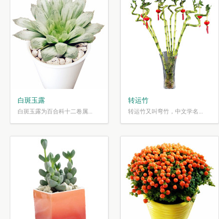
白斑玉露
转运竹
白斑玉露为百合科十二卷属...
转运竹又叫弯竹，中文学名...