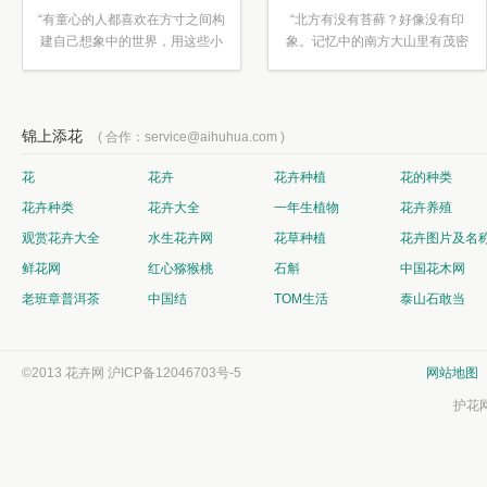
“有童心的人都喜欢在方寸之间构
“北方有没有苔藓？好像没有印
建自己想象中的世界，用这些小
象。记忆中的南方大山里有茂密
素材...”
的蕨类...”
锦上添花
( 合作：service@aihuhua.com )
花
花卉
花卉种植
花的种类
花卉种类
花卉大全
一年生植物
花卉养殖
观赏花卉大全
水生花卉网
花草种植
花卉图片及名
鲜花网
红心猕猴桃
石斛
中国花木网
老班章普洱茶
中国结
TOM生活
泰山石敢当
©2013 花卉网
沪ICP备12046703号-5
网站地图
护花网