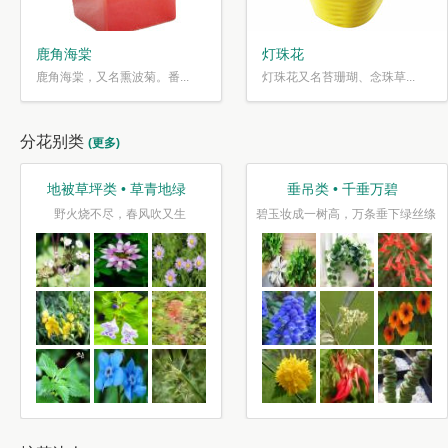
鹿角海棠
灯珠花
鹿角海棠，又名熏波菊。番...
灯珠花又名苔珊瑚、念珠草...
分花别类
(更多)
地被草坪类 • 草青地绿
垂吊类 • 千垂万碧
野火烧不尽，春风吹又生
碧玉妆成一树高，万条垂下绿丝绦