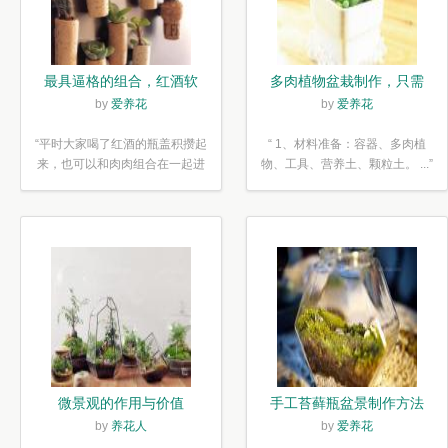
最具逼格的组合，红酒软
多肉植物盆栽制作，只需
木塞diy多肉植物盆栽
简单6步
by
爱养花
by
爱养花
“平时大家喝了红酒的瓶盖积攒起
“ 1、材料准备：容器、多肉植
来，也可以和肉肉组合在一起进
物、工具、营养土、颗粒土。 ...”
行废...”
微景观的作用与价值
手工苔藓瓶盆景制作方法
by
养花人
by
爱养花