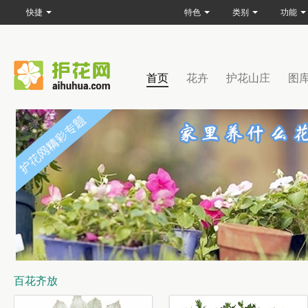
快捷
特色
类别
功能
首页
花卉
护花山庄
图
百花齐放