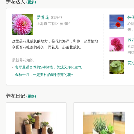
护花达人
(更多)
爱养花
任
81粉丝
上海市 市辖区 黄浦区
心
来
度。种一株简
养
这里是花儿成长的地方，是花的海洋，和你一起尽情地
简单愉快的心
喜
享受百花吐蕊的芬芳，同花儿一起茁壮成长。
我们自己复杂
间
最新养花知识
花
客厅最适合养的5种绿植，美观又净化空气~
金秋十月，一定要种的6种漂亮的花~
养花日记
(更多)