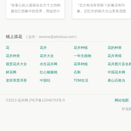
“有童心的人都喜欢在方寸之间构
“北方有没有苔藓？好像没有印
建自己想象中的世界，用这些小
象。记忆中的南方大山里有茂密
素材...”
的蕨类...”
锦上添花
( 合作：service@aihuhua.com )
花
花卉
花卉种植
花的种类
花卉种类
花卉大全
一年生植物
花卉养殖
观赏花卉大全
水生花卉网
花草种植
花卉图片及名
鲜花网
红心猕猴桃
石斛
中国花木网
老班章普洱茶
中国结
TOM生活
泰山石敢当
©2013 花卉网
沪ICP备12046703号-5
网站地图
护花网