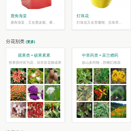
鹿角海棠
灯珠花
鹿角海棠，又名熏波菊。番...
灯珠花又名苔珊瑚、念珠草...
分花别类
(更多)
观果类 • 硕果累累
中草药类 • 采兰赠药
然果曾经皆为花，却非皆花都成果
故山多药物，胜概忆桃源