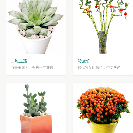
白斑玉露
转运竹
白斑玉露为百合科十二卷属...
转运竹又叫弯竹，中文学名...