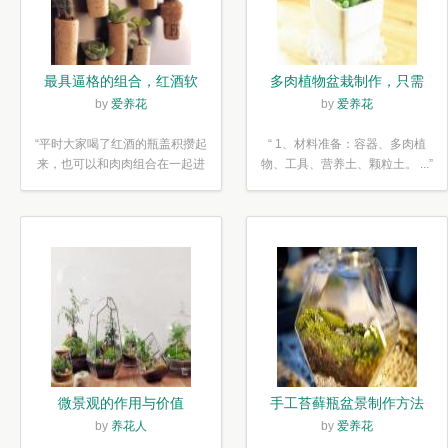
最具逼格的组合，红酒软
多肉植物盆栽制作，只需
木塞diy多肉植物盆栽
简单6步
by
爱养花
by
爱养花
“平时大家喝了红酒的瓶盖积攒起
“ 1、材料准备：容器、多肉植
来，也可以和肉肉组合在一起进
物、工具、营养土、颗粒土。 ...”
行废...”
微景观的作用与价值
手工苔藓瓶盆景制作方法
by
养花人
by
爱养花