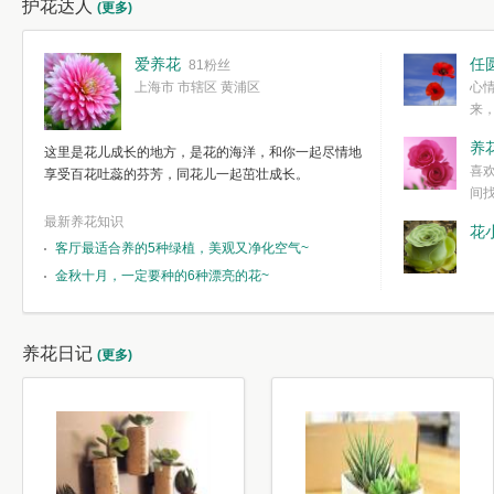
护花达人
(更多)
爱养花
任
81粉丝
上海市 市辖区 黄浦区
心
来
度。种一株简
养
这里是花儿成长的地方，是花的海洋，和你一起尽情地
简单愉快的心
喜
享受百花吐蕊的芬芳，同花儿一起茁壮成长。
我们自己复杂
间
最新养花知识
花
客厅最适合养的5种绿植，美观又净化空气~
金秋十月，一定要种的6种漂亮的花~
养花日记
(更多)