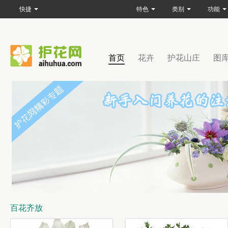
快捷
特色
类别
功能
首页
花卉
护花山庄
图
百花齐放