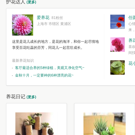
护花达人
(更多)
爱养花
任
81粉丝
上海市 市辖区 黄浦区
心
来
度。种一株简
养
这里是花儿成长的地方，是花的海洋，和你一起尽情地
简单愉快的心
喜
享受百花吐蕊的芬芳，同花儿一起茁壮成长。
我们自己复杂
间
最新养花知识
花
客厅最适合养的5种绿植，美观又净化空气~
金秋十月，一定要种的6种漂亮的花~
养花日记
(更多)