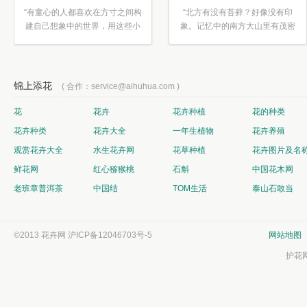
“有童心的人都喜欢在方寸之间构
“北方有没有苔藓？好像没有印
建自己想象中的世界，用这些小
象。记忆中的南方大山里有茂密
素材...”
的蕨类...”
锦上添花
( 合作：service@aihuhua.com )
花
花卉
花卉种植
花的种类
花卉种类
花卉大全
一年生植物
花卉养殖
观赏花卉大全
水生花卉网
花草种植
花卉图片及名
鲜花网
红心猕猴桃
石斛
中国花木网
老班章普洱茶
中国结
TOM生活
泰山石敢当
©2013 花卉网
沪ICP备12046703号-5
网站地图
护花网