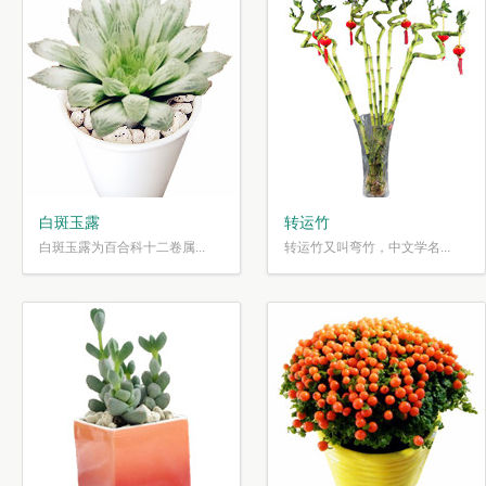
白斑玉露
转运竹
白斑玉露为百合科十二卷属...
转运竹又叫弯竹，中文学名...