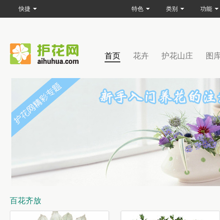
快捷
特色
类别
功能
首页
花卉
护花山庄
图
百花齐放