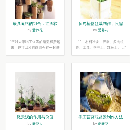
最具逼格的组合，红酒软
多肉植物盆栽制作，只需
木塞diy多肉植物盆栽
简单6步
by
爱养花
by
爱养花
“平时大家喝了红酒的瓶盖积攒起
“ 1、材料准备：容器、多肉植
来，也可以和肉肉组合在一起进
物、工具、营养土、颗粒土。 ...”
行废...”
微景观的作用与价值
手工苔藓瓶盆景制作方法
by
养花人
by
爱养花