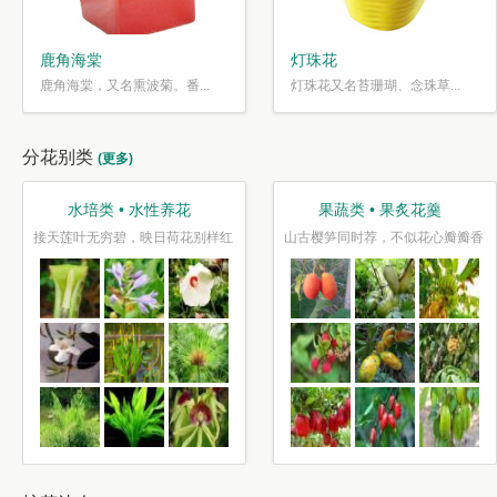
鹿角海棠
灯珠花
鹿角海棠，又名熏波菊。番...
灯珠花又名苔珊瑚、念珠草...
分花别类
(更多)
观叶类 • 枝繁叶茂
趣味类 • 奇花异草
爱枫林晚，霜叶红于二月花
水光潋滟花方好,山色空蒙枝亦奇
千片