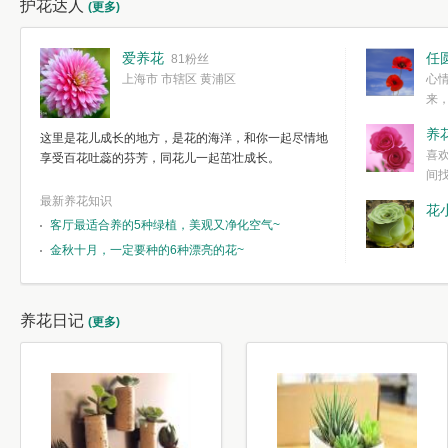
护花达人
(更多)
爱养花
任
81粉丝
上海市 市辖区 黄浦区
心
来
度。种一株简
养
这里是花儿成长的地方，是花的海洋，和你一起尽情地
简单愉快的心
喜
享受百花吐蕊的芬芳，同花儿一起茁壮成长。
我们自己复杂
间
最新养花知识
花
客厅最适合养的5种绿植，美观又净化空气~
金秋十月，一定要种的6种漂亮的花~
养花日记
(更多)