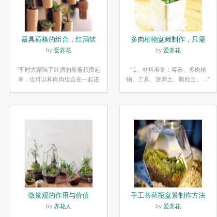
最具逼格的组合，红酒软
多肉植物盆栽制作，只需
木塞diy多肉植物盆栽
简单6步
by
爱养花
by
爱养花
“平时大家喝了红酒的瓶盖积攒起
“ 1、材料准备：容器、多肉植
来，也可以和肉肉组合在一起进
物、工具、营养土、颗粒土。 ...”
行废...”
微景观的作用与价值
手工苔藓瓶盆景制作方法
by
养花人
by
爱养花