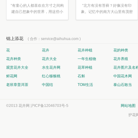
“有童心的人都喜欢在方寸之间构
“北方有没有苔藓？好像没有印
建自己想象中的世界，用这些小
象。记忆中的南方大山里有茂密
素材...”
的蕨类...”
锦上添花
( 合作：service@aihuhua.com )
花
花卉
花卉种植
花的种类
花卉种类
花卉大全
一年生植物
花卉养殖
观赏花卉大全
水生花卉网
花草种植
花卉图片及名
鲜花网
红心猕猴桃
石斛
中国花木网
老班章普洱茶
中国结
TOM生活
泰山石敢当
©2013 花卉网
沪ICP备12046703号-5
网站地图
护花网