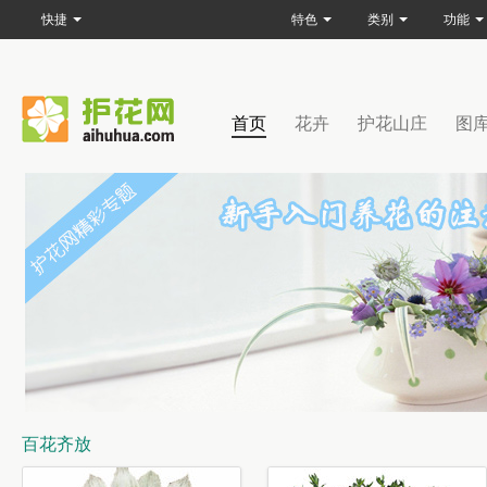
快捷
特色
类别
功能
首页
花卉
护花山庄
图
百花齐放