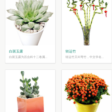
白斑玉露
转运竹
白斑玉露为百合科十二卷属...
转运竹又叫弯竹，中文学名...