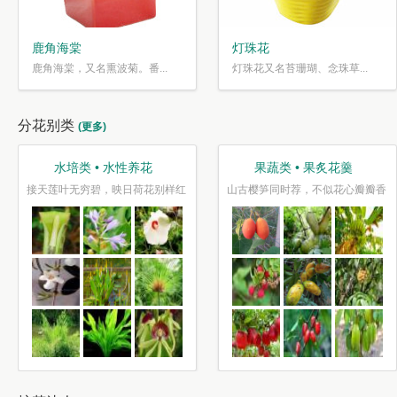
鹿角海棠
灯珠花
鹿角海棠，又名熏波菊。番...
灯珠花又名苔珊瑚、念珠草...
分花别类
(更多)
水培类 • 水性养花
果蔬类 • 果炙花羹
接天莲叶无穷碧，映日荷花别样红
山古樱笋同时荐，不似花心瓣瓣香