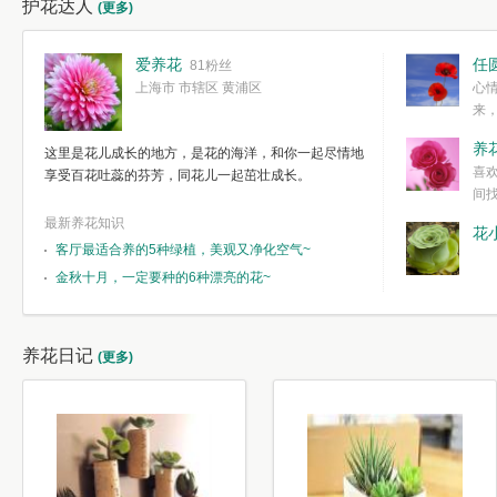
护花达人
(更多)
爱养花
任
81粉丝
上海市 市辖区 黄浦区
心
来
度。种一株简
养
这里是花儿成长的地方，是花的海洋，和你一起尽情地
简单愉快的心
喜
享受百花吐蕊的芬芳，同花儿一起茁壮成长。
我们自己复杂
间
最新养花知识
花
客厅最适合养的5种绿植，美观又净化空气~
金秋十月，一定要种的6种漂亮的花~
养花日记
(更多)