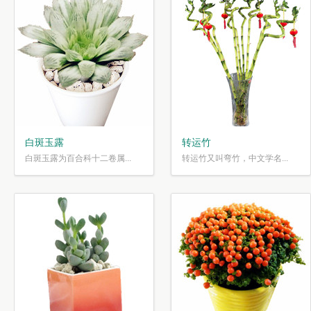
白斑玉露
转运竹
白斑玉露为百合科十二卷属...
转运竹又叫弯竹，中文学名...