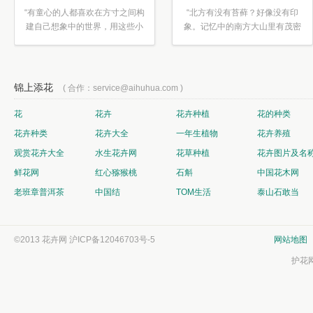
“有童心的人都喜欢在方寸之间构
“北方有没有苔藓？好像没有印
建自己想象中的世界，用这些小
象。记忆中的南方大山里有茂密
素材...”
的蕨类...”
锦上添花
( 合作：service@aihuhua.com )
花
花卉
花卉种植
花的种类
花卉种类
花卉大全
一年生植物
花卉养殖
观赏花卉大全
水生花卉网
花草种植
花卉图片及名
鲜花网
红心猕猴桃
石斛
中国花木网
老班章普洱茶
中国结
TOM生活
泰山石敢当
©2013 花卉网
沪ICP备12046703号-5
网站地图
护花网