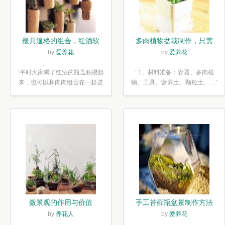
最具逼格的组合，红酒软
多肉植物盆栽制作，只需
木塞diy多肉植物盆栽
简单6步
by
爱养花
by
爱养花
“平时大家喝了红酒的瓶盖积攒起
“ 1、材料准备：容器、多肉植
来，也可以和肉肉组合在一起进
物、工具、营养土、颗粒土。 ...”
行废...”
微景观的作用与价值
手工苔藓瓶盆景制作方法
by
养花人
by
爱养花