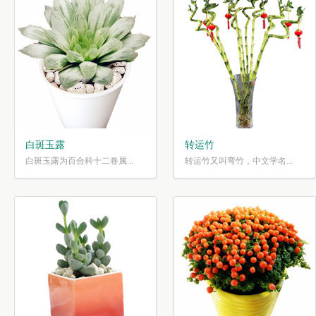
白斑玉露
转运竹
白斑玉露为百合科十二卷属...
转运竹又叫弯竹，中文学名...