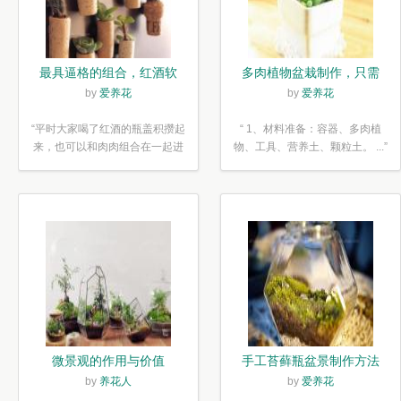
最具逼格的组合，红酒软
多肉植物盆栽制作，只需
木塞diy多肉植物盆栽
简单6步
by
爱养花
by
爱养花
“平时大家喝了红酒的瓶盖积攒起
“ 1、材料准备：容器、多肉植
来，也可以和肉肉组合在一起进
物、工具、营养土、颗粒土。 ...”
行废...”
微景观的作用与价值
手工苔藓瓶盆景制作方法
by
养花人
by
爱养花