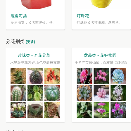
鹿角海棠
灯珠花
鹿角海棠，又名熏波菊。番...
灯珠花又名苔珊瑚、念珠草...
分花别类
(更多)
趣味类 • 奇花异草
盆栽类 • 花好盆圆
水光潋滟花方好,山色空蒙枝亦奇
千片赤英霞灿灿，百枝绛点灯煌煌