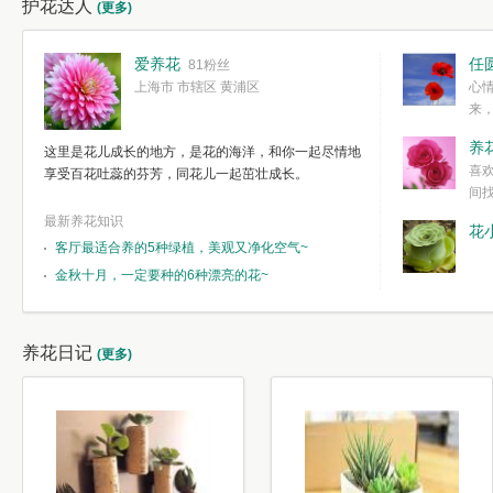
护花达人
(更多)
爱养花
任
81粉丝
上海市 市辖区 黄浦区
心
来
度。种一株简
养
这里是花儿成长的地方，是花的海洋，和你一起尽情地
简单愉快的心
喜
享受百花吐蕊的芬芳，同花儿一起茁壮成长。
我们自己复杂
间
最新养花知识
花
客厅最适合养的5种绿植，美观又净化空气~
金秋十月，一定要种的6种漂亮的花~
养花日记
(更多)