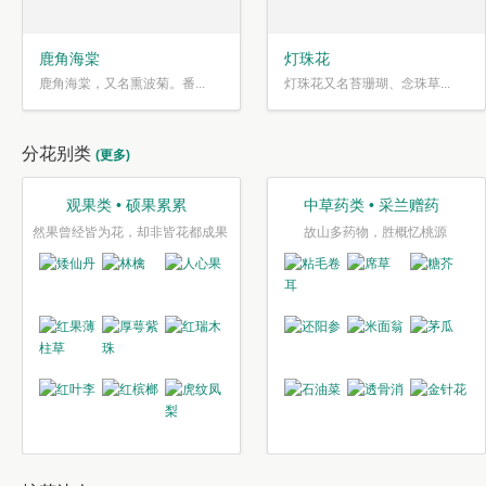
鹿角海棠
灯珠花
鹿角海棠，又名熏波菊。番...
灯珠花又名苔珊瑚、念珠草...
分花别类
(更多)
观果类 • 硕果累累
中草药类 • 采兰赠药
然果曾经皆为花，却非皆花都成果
故山多药物，胜概忆桃源