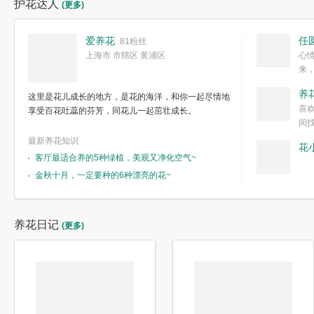
护花达人
(更多)
爱养花
任
81粉丝
上海市 市辖区 黄浦区
心
来
度。种一株简
养
这里是花儿成长的地方，是花的海洋，和你一起尽情地
简单愉快的心
喜
享受百花吐蕊的芬芳，同花儿一起茁壮成长。
我们自己复杂
间
最新养花知识
花
客厅最适合养的5种绿植，美观又净化空气~
金秋十月，一定要种的6种漂亮的花~
养花日记
(更多)