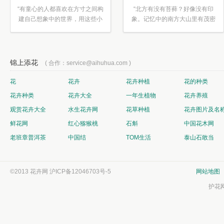
“有童心的人都喜欢在方寸之间构
“北方有没有苔藓？好像没有印
建自己想象中的世界，用这些小
象。记忆中的南方大山里有茂密
素材...”
的蕨类...”
锦上添花
( 合作：service@aihuhua.com )
花
花卉
花卉种植
花的种类
花卉种类
花卉大全
一年生植物
花卉养殖
观赏花卉大全
水生花卉网
花草种植
花卉图片及名
鲜花网
红心猕猴桃
石斛
中国花木网
老班章普洱茶
中国结
TOM生活
泰山石敢当
©2013 花卉网
沪ICP备12046703号-5
网站地图
护花网