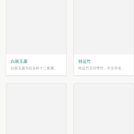
白斑玉露
转运竹
白斑玉露为百合科十二卷属...
转运竹又叫弯竹，中文学名...