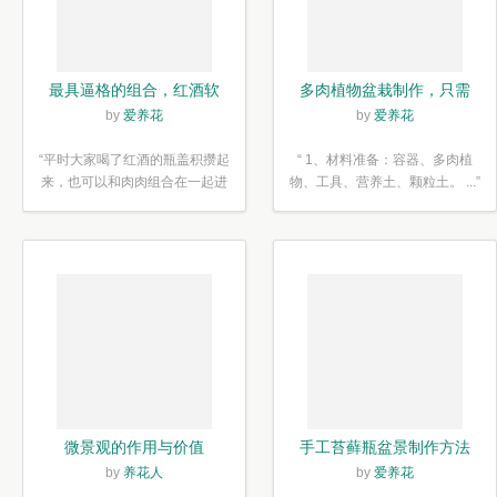
最具逼格的组合，红酒软
多肉植物盆栽制作，只需
木塞diy多肉植物盆栽
简单6步
by
爱养花
by
爱养花
“平时大家喝了红酒的瓶盖积攒起
“ 1、材料准备：容器、多肉植
来，也可以和肉肉组合在一起进
物、工具、营养土、颗粒土。 ...”
行废...”
微景观的作用与价值
手工苔藓瓶盆景制作方法
by
养花人
by
爱养花