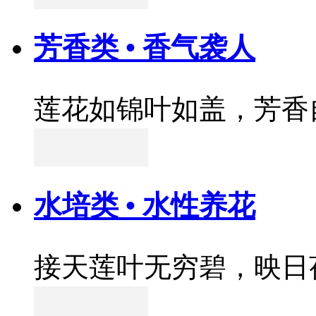
芳香类 • 香气袭人
莲花如锦叶如盖，芳香
水培类 • 水性养花
接天莲叶无穷碧，映日