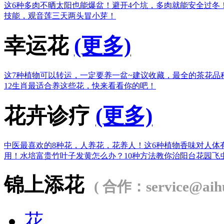
这6种多肉不晒太阳也能爆盆！
避开4个坑，多肉就能安全过冬
技能，观音莲三天两头冒小芽！
幸运花
(更多)
这7种植物可以转运，一定要养一盆~
建议收藏，最全的茶花品
12生肖最适合养这些花，快来看看你的吧！
花卉诊疗
(更多)
中医最喜欢的8种花，人养花，花养人！
这6种植物香味对人体
用！
水培富贵竹叶子发黄怎么办？
10种方法教你治阳台花园飞
锦上添花
( 合作：service@aihu
花