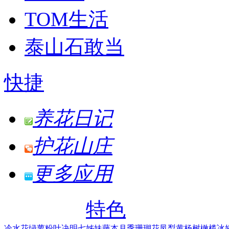
TOM生活
泰山石敢当
快捷
养花日记
护花山庄
更多应用
特色
冷水花
绿萝
粉叶决明
七姊妹
藤本月季
珊瑚花凤梨
黄杨树
橄榄
冰