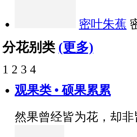
密叶朱蕉
分花别类
(更多)
1
2
3
4
观果类 • 硕果累累
然果曾经皆为花，却非