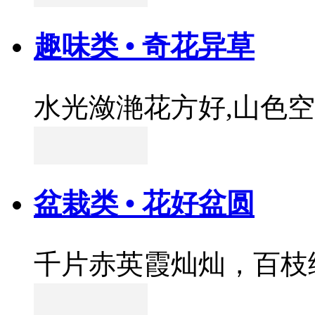
趣味类 • 奇花异草
水光潋滟花方好,山色
盆栽类 • 花好盆圆
千片赤英霞灿灿，百枝