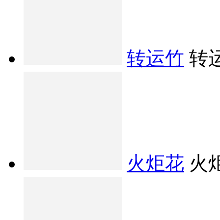
转运竹
转
火炬花
火