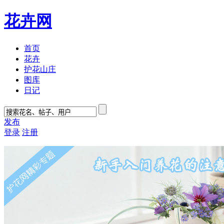
花卉网
首页
花卉
护花山庄
图库
日记
发布
登录
注册