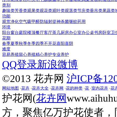
类别
趣味类
芳香类
观果类
观花类
观叶类
观茎类
节庆类
垂吊类
果蔬类
功能
观赏
净化空气
吸甲醛
防辐射
提神
杀菌
驱蚊
药用
环境
阳台
窗台
庭院
楼顶
餐厅
客厅
茶几
厨房
办公室
办公桌
书房
卧室
卫
花期
春季
夏季
秋季
冬季
四季
不开花
喜阳
喜阴
难度
容易养殖
留心养殖
精心养护
专业养护
QQ登录
新浪微博
©2013 花卉网
沪ICP备120
网站地图
·
花卉
·
花卉大全
·
花卉网
·
花的种类
·
花
·
室内花卉
·
花
护花网(
花卉网
www.aih
方，聚焦亿万护花使者，