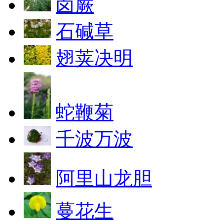
卤蕨
石碱草
翅荚决明
蛇鞭菊
千波万波
阿里山龙胆
蔓花生