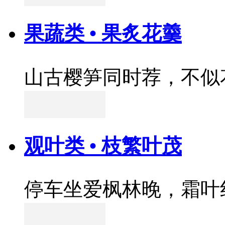
果蔬类 • 果炙花羹
山古樱笋同时荐，不似
观叶类 • 枝繁叶茂
停车坐爱枫林晚，霜叶