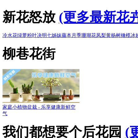
新花怒放
(更多最新花卉
冷水花
绿萝
粉叶决明
七姊妹
藤本月季
珊瑚花凤梨
黄杨树
橄榄
冰
柳巷花街
家庭小植物盆栽 - 乐享健康新鲜空
气
我们都想要个后花园
(