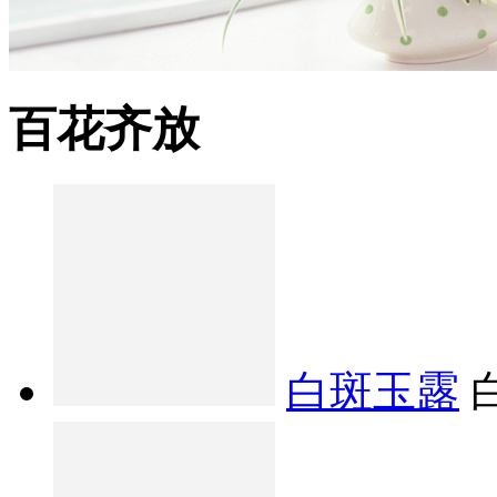
百花齐放
白斑玉露