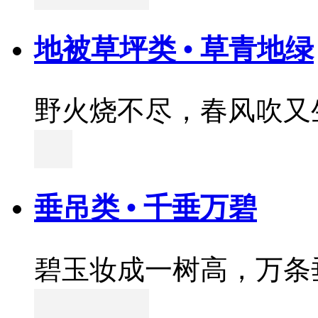
地被草坪类 • 草青地绿
野火烧不尽，春风吹又
垂吊类 • 千垂万碧
碧玉妆成一树高，万条