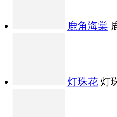
鹿角海棠
灯珠花
灯