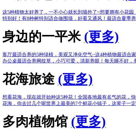
这5种植物太好养了，一不小心就长到墙外了~
想要拥有小花园
特别好！
有8种树特别适合做围墙，好看又通风！
最适合夏季养
身边的一平米
(更多)
客厅最适合养的5种绿植，美观又净化空气~
这4种植物最适合
办公桌最适合养网纹草，小巧可爱，清新养眼！
每天睡不好，
花海旅途
(更多)
想看花海，现在就开始种这5种花！
全国各地最有名气的花，快
花海，你去过几个呢
世界上最美的7个鲜花小镇子，这辈子一
多肉植物馆
(更多)