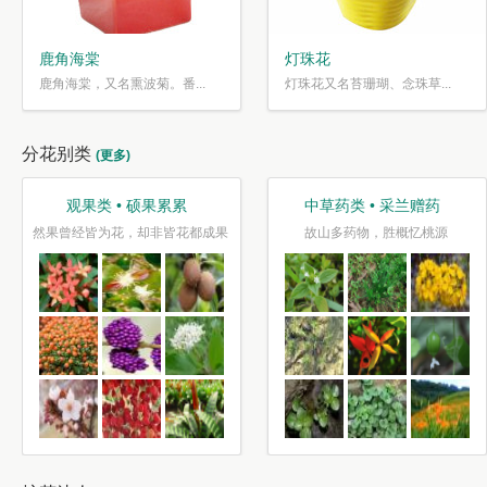
鹿角海棠
灯珠花
鹿角海棠，又名熏波菊。番...
灯珠花又名苔珊瑚、念珠草...
分花别类
(更多)
观果类 • 硕果累累
中草药类 • 采兰赠药
然果曾经皆为花，却非皆花都成果
故山多药物，胜概忆桃源