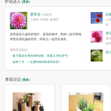
护花达人
(更多)
爱养花
任
81粉丝
上海市 市辖区 黄浦区
心
来
度。种一株简
养
这里是花儿成长的地方，是花的海洋，和你一起尽情地
简单愉快的心
喜
享受百花吐蕊的芬芳，同花儿一起茁壮成长。
我们自己复杂
间
最新养花知识
花
客厅最适合养的5种绿植，美观又净化空气~
金秋十月，一定要种的6种漂亮的花~
养花日记
(更多)