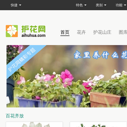
快捷
特色
类别
功能
首页
花卉
护花山庄
图
百花齐放