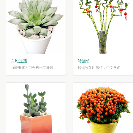
白斑玉露
转运竹
白斑玉露为百合科十二卷属...
转运竹又叫弯竹，中文学名...