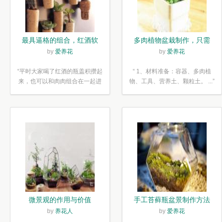
最具逼格的组合，红酒软
多肉植物盆栽制作，只需
木塞diy多肉植物盆栽
简单6步
by
爱养花
by
爱养花
“平时大家喝了红酒的瓶盖积攒起
“ 1、材料准备：容器、多肉植
来，也可以和肉肉组合在一起进
物、工具、营养土、颗粒土。 ...”
行废...”
微景观的作用与价值
手工苔藓瓶盆景制作方法
by
养花人
by
爱养花