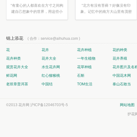
“有童心的人都喜欢在方寸之间构
“北方有没有苔藓？好像没有印
建自己想象中的世界，用这些小
象。记忆中的南方大山里有茂密
素材...”
的蕨类...”
锦上添花
( 合作：service@aihuhua.com )
花
花卉
花卉种植
花的种类
花卉种类
花卉大全
一年生植物
花卉养殖
观赏花卉大全
水生花卉网
花草种植
花卉图片及名
鲜花网
红心猕猴桃
石斛
中国花木网
老班章普洱茶
中国结
TOM生活
泰山石敢当
©2013 花卉网
沪ICP备12046703号-5
网站地图
护花网