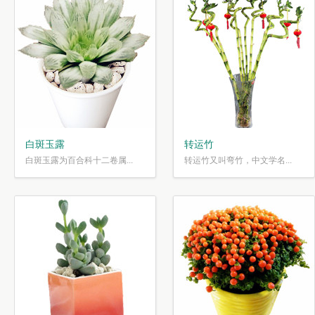
白斑玉露
转运竹
白斑玉露为百合科十二卷属...
转运竹又叫弯竹，中文学名...