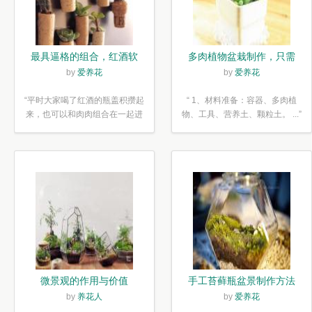
最具逼格的组合，红酒软
多肉植物盆栽制作，只需
木塞diy多肉植物盆栽
简单6步
by
爱养花
by
爱养花
“平时大家喝了红酒的瓶盖积攒起
“ 1、材料准备：容器、多肉植
来，也可以和肉肉组合在一起进
物、工具、营养土、颗粒土。 ...”
行废...”
微景观的作用与价值
手工苔藓瓶盆景制作方法
by
养花人
by
爱养花