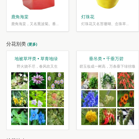
鹿角海棠
灯珠花
鹿角海棠，又名熏波菊。番...
灯珠花又名苔珊瑚、念珠草...
分花别类
(更多)
地被草坪类 • 草青地绿
垂吊类 • 千垂万碧
野火烧不尽，春风吹又生
碧玉妆成一树高，万条垂下绿丝绦