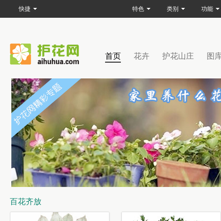
快捷
特色
类别
功能
首页
花卉
护花山庄
图
百花齐放