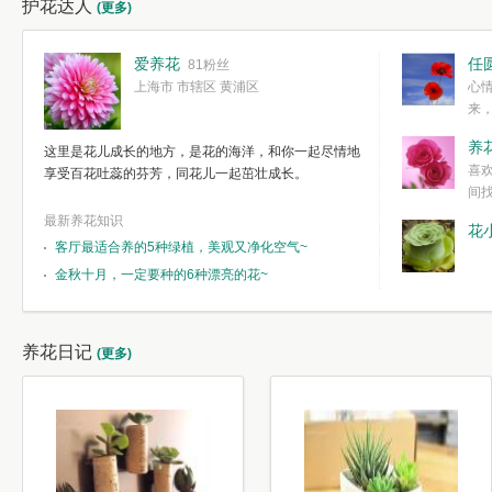
护花达人
(更多)
爱养花
任
81粉丝
上海市 市辖区 黄浦区
心
来
度。种一株简
养
这里是花儿成长的地方，是花的海洋，和你一起尽情地
简单愉快的心
喜
享受百花吐蕊的芬芳，同花儿一起茁壮成长。
我们自己复杂
间
最新养花知识
花
客厅最适合养的5种绿植，美观又净化空气~
金秋十月，一定要种的6种漂亮的花~
养花日记
(更多)