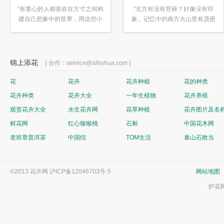
“有童心的人都喜欢在方寸之间构
“北方有没有苔藓？好像没有印
建自己想象中的世界，用这些小
象。记忆中的南方大山里有茂密
素材...”
的蕨类...”
锦上添花
( 合作：service@aihuhua.com )
花
花卉
花卉种植
花的种类
花卉种类
花卉大全
一年生植物
花卉养殖
观赏花卉大全
水生花卉网
花草种植
花卉图片及名
鲜花网
红心猕猴桃
石斛
中国花木网
老班章普洱茶
中国结
TOM生活
泰山石敢当
©2013 花卉网
沪ICP备12046703号-5
网站地图
护花网