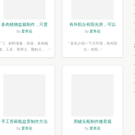
多肉植物盆栽制作，只需
有外阳台有阳光房，可以
简单6步
露养！为了肉肉，任性又
by
爱养花
by
爱养花
如何
“ 1、材料准备：容器、多肉植
“ 首先介绍一下大环境，有外阳
物、工具、营养土、颗粒土。 ...”
台，有阳...”
手工苔藓瓶盆景制作方法
用罐头瓶制作微景观
by
爱养花
by
爱养花