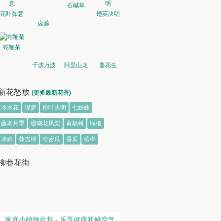
石碱草
花叶如意
翅荚决明
卤蕨
蛇鞭菊
千波万波
阿里山龙
蔓花生
胆
新花怒放
(更多最新花卉)
冷水花
绿萝
粉叶决明
七姊妹
藤本月季
珊瑚花凤梨
黄杨树
橄榄
冰娇
莽吉柿
哈密瓜
香瓜
槟榔
柳巷花街
家庭小植物盆栽 - 乐享健康新鲜空气