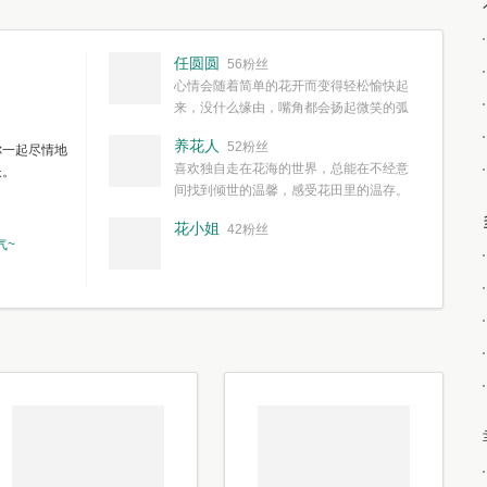
任圆圆
56粉丝
心情会随着简单的花开而变得轻松愉快起
来，没什么缘由，嘴角都会扬起微笑的弧
度。种一株简单的花，欣赏一种简单的美，拥有一种
养花人
52粉丝
你一起尽情地
简单愉快的心情，这些都不需要想得太多，其实都是
喜欢独自走在花海的世界，总能在不经意
长。
我们自己复杂了生活和心境。
间找到倾世的温馨，感受花田里的温存。
花小姐
42粉丝
气~