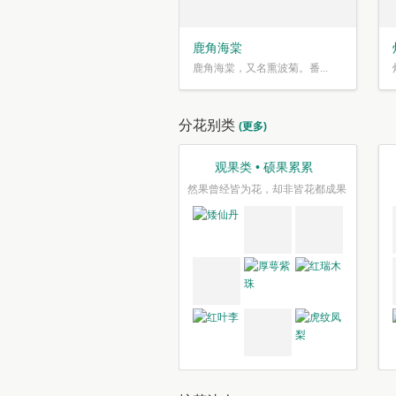
鹿角海棠
鹿角海棠，又名熏波菊。番...
分花别类
(更多)
观果类 • 硕果累累
然果曾经皆为花，却非皆花都成果