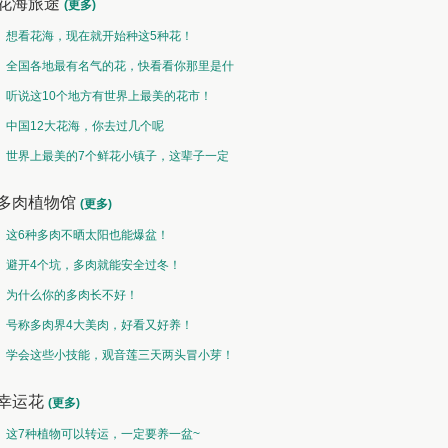
花海旅途
(更多)
想看花海，现在就开始种这5种花！
全国各地最有名气的花，快看看你那里是什
么花儿！
听说这10个地方有世界上最美的花市！
中国12大花海，你去过几个呢
世界上最美的7个鲜花小镇子，这辈子一定
要去一次！
多肉植物馆
(更多)
这6种多肉不晒太阳也能爆盆！
避开4个坑，多肉就能安全过冬！
为什么你的多肉长不好！
号称多肉界4大美肉，好看又好养！
学会这些小技能，观音莲三天两头冒小芽！
幸运花
(更多)
这7种植物可以转运，一定要养一盆~