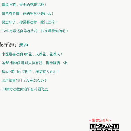
建议收藏，最全的茶花品种！
快来看看属于你的生肖花是什么！
要过年了，你需要这样一盆转运花！
12生肖最适合养这些花，快来看看你的吧！
花卉诊疗
(更多)
中医最喜欢的8种花，人养花，花养人！
这6种植物香味对人体有益，提神醒脑、让
你睡的香、身体棒。
这5种常用药过期了，养花有大妙用！
水培富贵竹叶子发黄怎么办？
10种方法教你治阳台花园飞虫
- 微信公众号 -