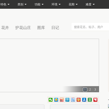
特色
类别
功能
环境
花期
难度
花卉
护花山庄
图库
日记
1
2
3