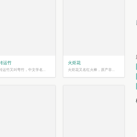
转运竹
火炬花
转运竹又叫弯竹，中文学名...
火炬花又名红火棒，原产非...