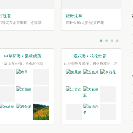
灯珠花
密叶朱蕉
灯珠花又名苔珊瑚、念珠草...
密叶朱蕉(太阳神)原产我...
中草药类 • 采兰赠药
观花类 • 花花世界
故山多药物，胜概忆桃源
山花照坞复烧溪，树树枝枝尽可迷