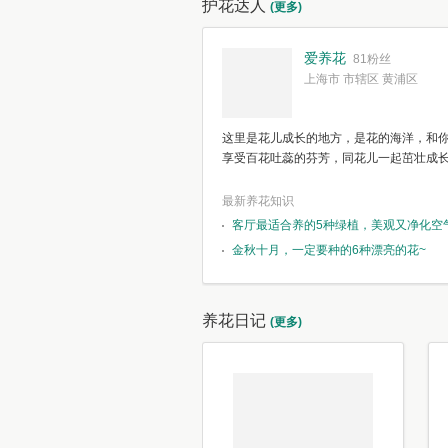
护花达人
(更多)
爱养花
81粉丝
上海市 市辖区 黄浦区
这里是花儿成长的地方，是花的海洋，和
享受百花吐蕊的芬芳，同花儿一起茁壮成
最新养花知识
客厅最适合养的5种绿植，美观又净化空
金秋十月，一定要种的6种漂亮的花~
养花日记
(更多)