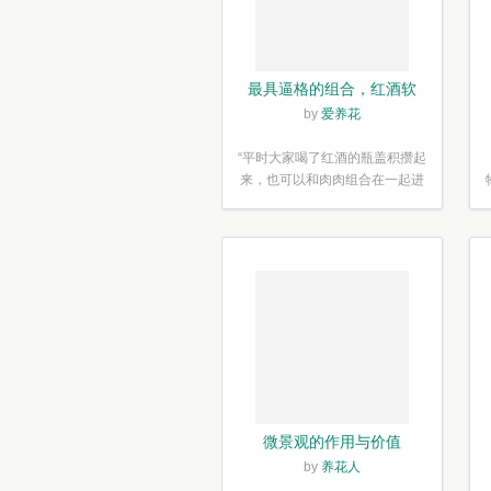
最具逼格的组合，红酒软
木塞diy多肉植物盆栽
by
爱养花
“平时大家喝了红酒的瓶盖积攒起
来，也可以和肉肉组合在一起进
行废...”
微景观的作用与价值
by
养花人