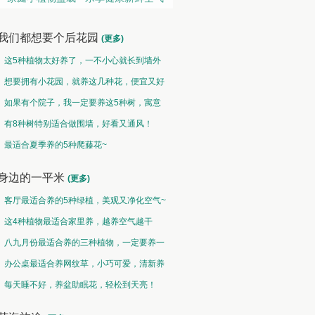
我们都想要个后花园
(更多)
这5种植物太好养了，一不小心就长到墙外
了~
想要拥有小花园，就养这几种花，便宜又好
养！
如果有个院子，我一定要养这5种树，寓意
特别好！
有8种树特别适合做围墙，好看又通风！
地被草坪类 • 草青地绿
垂吊类 • 千垂万碧
最适合夏季养的5种爬藤花~
野火烧不尽，春风吹又生
碧玉妆成一树高，万条垂下绿丝绦
身边的一平米
(更多)
客厅最适合养的5种绿植，美观又净化空气~
这4种植物最适合家里养，越养空气越干
净！
八九月份最适合养的三种植物，一定要养一
盆呀~
办公桌最适合养网纹草，小巧可爱，清新养
眼！
每天睡不好，养盆助眠花，轻松到天亮！