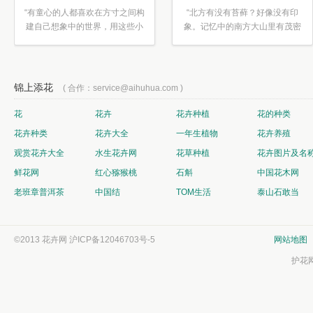
“有童心的人都喜欢在方寸之间构
“北方有没有苔藓？好像没有印
建自己想象中的世界，用这些小
象。记忆中的南方大山里有茂密
素材...”
的蕨类...”
锦上添花
( 合作：service@aihuhua.com )
花
花卉
花卉种植
花的种类
花卉种类
花卉大全
一年生植物
花卉养殖
观赏花卉大全
水生花卉网
花草种植
花卉图片及名
鲜花网
红心猕猴桃
石斛
中国花木网
老班章普洱茶
中国结
TOM生活
泰山石敢当
©2013 花卉网
沪ICP备12046703号-5
网站地图
护花网