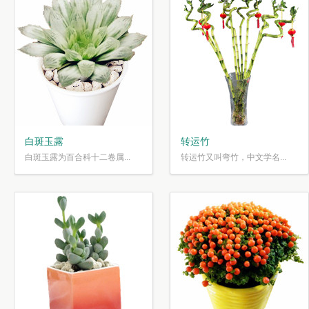
白斑玉露
转运竹
白斑玉露为百合科十二卷属...
转运竹又叫弯竹，中文学名...