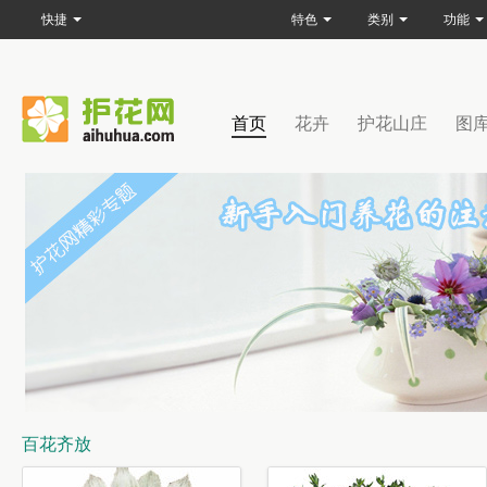
快捷
特色
类别
功能
首页
花卉
护花山庄
图
百花齐放