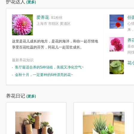
护花达人
(更多)
爱养花
任
81粉丝
上海市 市辖区 黄浦区
心
来
度。种一株简
养
这里是花儿成长的地方，是花的海洋，和你一起尽情地
简单愉快的心
喜
享受百花吐蕊的芬芳，同花儿一起茁壮成长。
我们自己复杂
间
最新养花知识
花
客厅最适合养的5种绿植，美观又净化空气~
金秋十月，一定要种的6种漂亮的花~
养花日记
(更多)