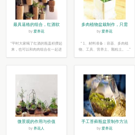
最具逼格的组合，红酒软
多肉植物盆栽制作，只需
木塞diy多肉植物盆栽
简单6步
by
爱养花
by
爱养花
“平时大家喝了红酒的瓶盖积攒起
“ 1、材料准备：容器、多肉植
来，也可以和肉肉组合在一起进
物、工具、营养土、颗粒土。 ...”
行废...”
微景观的作用与价值
手工苔藓瓶盆景制作方法
by
养花人
by
爱养花