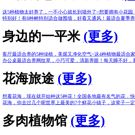
这5种植物太好养了，一不小心就长到墙外了~
想要拥有小花园
特别好！
有8种树特别适合做围墙，好看又通风！
最适合夏季养
身边的一平米
(更多)
客厅最适合养的5种绿植，美观又净化空气~
这4种植物最适合
办公桌最适合养网纹草，小巧可爱，清新养眼！
每天睡不好，
花海旅途
(更多)
想看花海，现在就开始种这5种花！
全国各地最有名气的花，快
花海，你去过几个呢
世界上最美的7个鲜花小镇子，这辈子一
多肉植物馆
(更多)