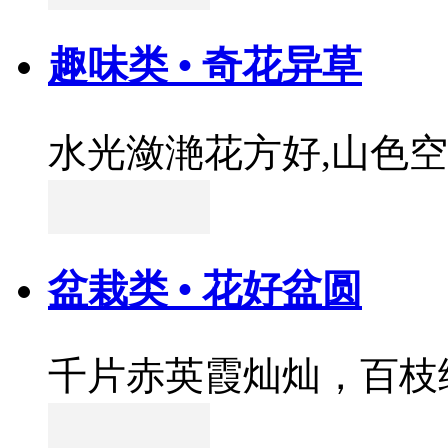
趣味类 • 奇花异草
水光潋滟花方好,山色
盆栽类 • 花好盆圆
千片赤英霞灿灿，百枝