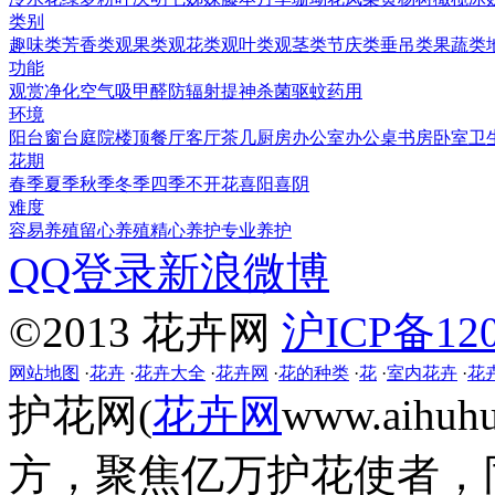
类别
趣味类
芳香类
观果类
观花类
观叶类
观茎类
节庆类
垂吊类
果蔬类
功能
观赏
净化空气
吸甲醛
防辐射
提神
杀菌
驱蚊
药用
环境
阳台
窗台
庭院
楼顶
餐厅
客厅
茶几
厨房
办公室
办公桌
书房
卧室
卫
花期
春季
夏季
秋季
冬季
四季
不开花
喜阳
喜阴
难度
容易养殖
留心养殖
精心养护
专业养护
QQ登录
新浪微博
©2013 花卉网
沪ICP备120
网站地图
·
花卉
·
花卉大全
·
花卉网
·
花的种类
·
花
·
室内花卉
·
花
护花网(
花卉网
www.aih
方，聚焦亿万护花使者，