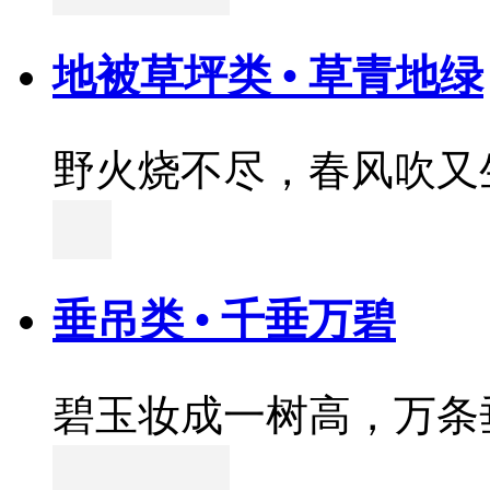
地被草坪类 • 草青地绿
野火烧不尽，春风吹又
垂吊类 • 千垂万碧
碧玉妆成一树高，万条