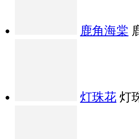
鹿角海棠
灯珠花
灯