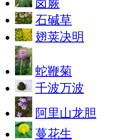
卤蕨
石碱草
翅荚决明
蛇鞭菊
千波万波
阿里山龙胆
蔓花生