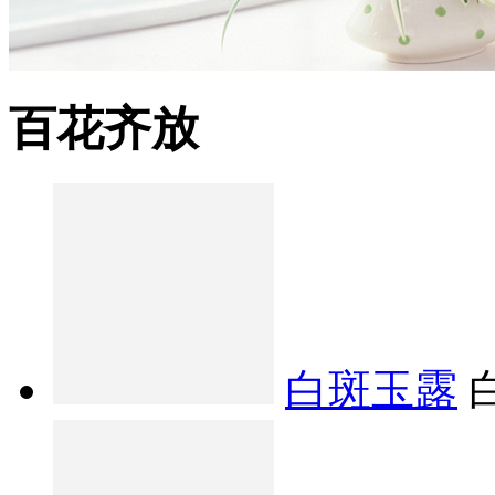
百花齐放
白斑玉露