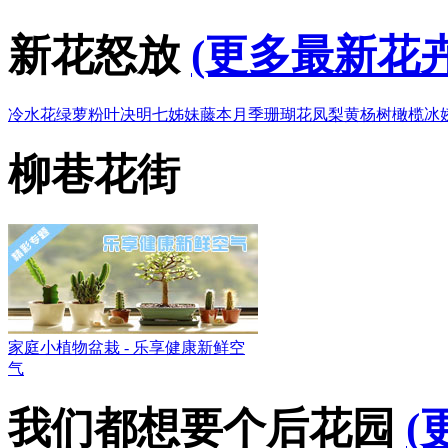
新花怒放
(更多最新花卉
冷水花
绿萝
粉叶决明
七姊妹
藤本月季
珊瑚花凤梨
黄杨树
橄榄
冰
柳巷花街
家庭小植物盆栽 - 乐享健康新鲜空
气
我们都想要个后花园
(