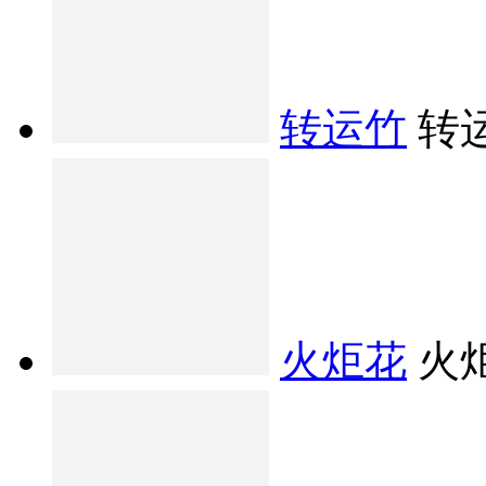
转运竹
转
火炬花
火