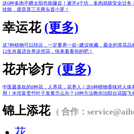
这6种多肉不晒太阳也能爆盆！
避开4个坑，多肉就能安全过冬
技能，观音莲三天两头冒小芽！
幸运花
(更多)
这7种植物可以转运，一定要养一盆~
建议收藏，最全的茶花品
12生肖最适合养这些花，快来看看你的吧！
花卉诊疗
(更多)
中医最喜欢的8种花，人养花，花养人！
这6种植物香味对人体
用！
水培富贵竹叶子发黄怎么办？
10种方法教你治阳台花园飞
锦上添花
( 合作：service@aihu
花