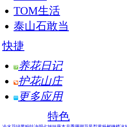
TOM生活
泰山石敢当
快捷
养花日记
护花山庄
更多应用
特色
冷水花
绿萝
粉叶决明
七姊妹
藤本月季
珊瑚花凤梨
黄杨树
橄榄
冰