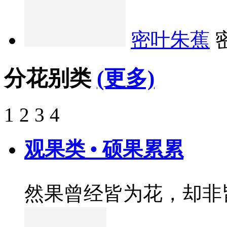
密叶朱蕉
分花别类
(更多)
1
2
3
4
观果类 • 硕果累累
然果曾经皆为花，却非