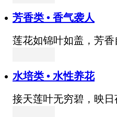
芳香类 • 香气袭人
莲花如锦叶如盖，芳香
水培类 • 水性养花
接天莲叶无穷碧，映日