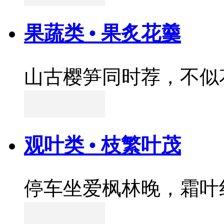
果蔬类 • 果炙花羹
山古樱笋同时荐，不似
观叶类 • 枝繁叶茂
停车坐爱枫林晚，霜叶