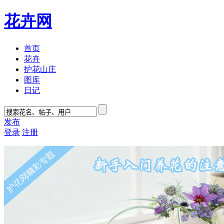
花卉网
首页
花卉
护花山庄
图库
日记
发布
登录
注册