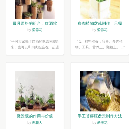
最具逼格的组合，红酒软
多肉植物盆栽制作，只需
木塞diy多肉植物盆栽
简单6步
by
爱养花
by
爱养花
“平时大家喝了红酒的瓶盖积攒起
“ 1、材料准备：容器、多肉植
来，也可以和肉肉组合在一起进
物、工具、营养土、颗粒土。 ...”
行废...”
微景观的作用与价值
手工苔藓瓶盆景制作方法
by
养花人
by
爱养花