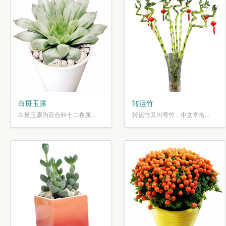
白斑玉露
转运竹
白斑玉露为百合科十二卷属...
转运竹又叫弯竹，中文学名...