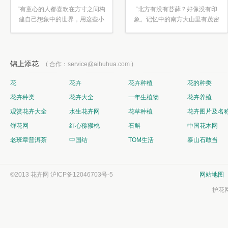
“有童心的人都喜欢在方寸之间构
“北方有没有苔藓？好像没有印
建自己想象中的世界，用这些小
象。记忆中的南方大山里有茂密
素材...”
的蕨类...”
锦上添花
( 合作：service@aihuhua.com )
花
花卉
花卉种植
花的种类
花卉种类
花卉大全
一年生植物
花卉养殖
观赏花卉大全
水生花卉网
花草种植
花卉图片及名
鲜花网
红心猕猴桃
石斛
中国花木网
老班章普洱茶
中国结
TOM生活
泰山石敢当
©2013 花卉网
沪ICP备12046703号-5
网站地图
护花网