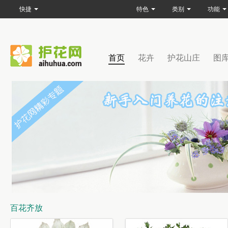
快捷
特色
类别
功能
首页
花卉
护花山庄
图
百花齐放