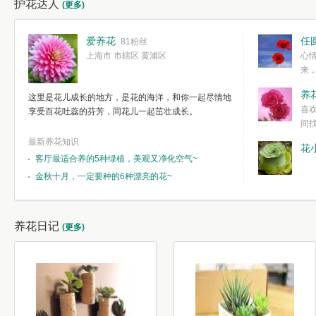
护花达人
(更多)
爱养花
任
81粉丝
上海市 市辖区 黄浦区
心
来
度。种一株简
养
这里是花儿成长的地方，是花的海洋，和你一起尽情地
简单愉快的心
喜
享受百花吐蕊的芬芳，同花儿一起茁壮成长。
我们自己复杂
间
最新养花知识
花
客厅最适合养的5种绿植，美观又净化空气~
金秋十月，一定要种的6种漂亮的花~
养花日记
(更多)