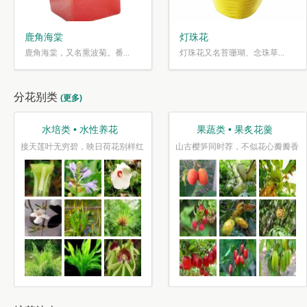
鹿角海棠
灯珠花
鹿角海棠，又名熏波菊。番...
灯珠花又名苔珊瑚、念珠草...
分花别类
(更多)
水培类 • 水性养花
果蔬类 • 果炙花羹
接天莲叶无穷碧，映日荷花别样红
山古樱笋同时荐，不似花心瓣瓣香