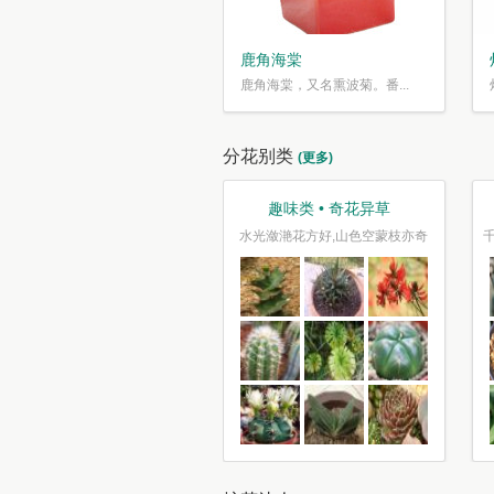
鹿角海棠
鹿角海棠，又名熏波菊。番...
分花别类
(更多)
观叶类 • 枝繁叶茂
趣味类 • 奇花异草
车坐爱枫林晚，霜叶红于二月花
水光潋滟花方好,山色空蒙枝亦奇