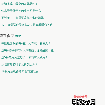
建议收藏，最全的茶花品种！
快来看看属于你的生肖花是什么！
要过年了，你需要这样一盆转运花！
12生肖最适合养这些花，快来看看你的吧！
花卉诊疗
(更多)
中医最喜欢的8种花，人养花，花养人！
这6种植物香味对人体有益，提神醒脑、让
你睡的香、身体棒。
这5种常用药过期了，养花有大妙用！
水培富贵竹叶子发黄怎么办？
10种方法教你治阳台花园飞虫
- 微信公众号 -