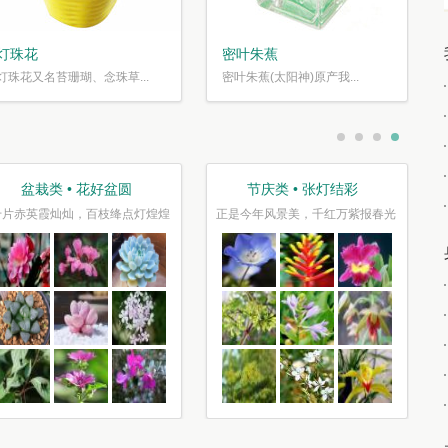
灯珠花
密叶朱蕉
灯珠花又名苔珊瑚、念珠草...
密叶朱蕉(太阳神)原产我...
盆栽类 • 花好盆圆
节庆类 • 张灯结彩
千片赤英霞灿灿，百枝绛点灯煌煌
正是今年风景美，千红万紫报春光