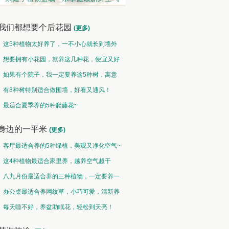
我们都想要个后花园
(更多)
这5种植物太好养了，一不小心就长到墙外
了~
想要拥有小花园，就养这几种花，便宜又好
养！
如果有个院子，我一定要养这5种树，寓意
特别好！
有8种树特别适合做围墙，好看又通风！
观果类 • 硕果累累
中草药类 • 采兰赠药
最适合夏季养的5种爬藤花~
然果曾经皆为花，却非皆花都成果
故山多药物，胜概忆桃源
身边的一平米
(更多)
客厅最适合养的5种绿植，美观又净化空气~
这4种植物最适合家里养，越养空气越干
净！
八九月份最适合养的三种植物，一定要养一
盆呀~
办公桌最适合养网纹草，小巧可爱，清新养
眼！
每天睡不好，养盆助眠花，轻松到天亮！