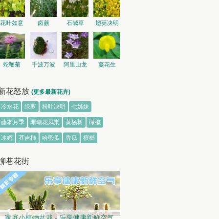
花叶如意
卤蕨
石碱草
翅荚决明
蛇鞭菊
千波万波
阿里山龙
蔓花生
胆
新花怒放
(更多最新花卉)
冷水花
绿萝
粉叶决明
七姊妹
藤本月季
珊瑚花凤梨
黄杨树
橄榄
冰娇
莽吉柿
哈密瓜
香瓜
槟榔
柳巷花街
家庭小植物盆栽 - 乐享健康新鲜空气