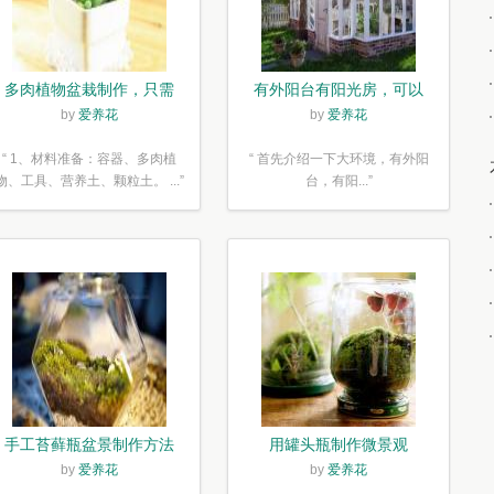
多肉植物盆栽制作，只需
有外阳台有阳光房，可以
简单6步
露养！为了肉肉，任性又
by
爱养花
by
爱养花
如何
“ 1、材料准备：容器、多肉植
“ 首先介绍一下大环境，有外阳
物、工具、营养土、颗粒土。 ...”
台，有阳...”
手工苔藓瓶盆景制作方法
用罐头瓶制作微景观
by
爱养花
by
爱养花