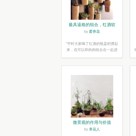
最具逼格的组合，红酒软
木塞diy多肉植物盆栽
by
爱养花
“平时大家喝了红酒的瓶盖积攒起
来，也可以和肉肉组合在一起进
行废...”
微景观的作用与价值
by
养花人