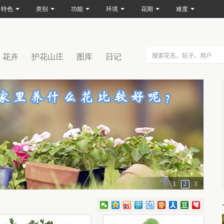
特色
类别
功能
环境
花期
难度
花卉
护花山庄
图库
日记
1
2
3