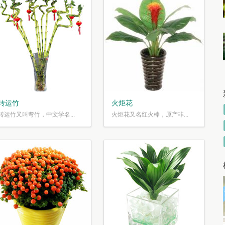
转运竹
火炬花
转运竹又叫弯竹，中文学名...
火炬花又名红火棒，原产非...