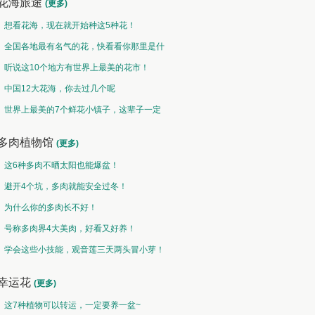
花海旅途
(更多)
想看花海，现在就开始种这5种花！
全国各地最有名气的花，快看看你那里是什
么花儿！
听说这10个地方有世界上最美的花市！
中国12大花海，你去过几个呢
世界上最美的7个鲜花小镇子，这辈子一定
要去一次！
多肉植物馆
(更多)
这6种多肉不晒太阳也能爆盆！
避开4个坑，多肉就能安全过冬！
为什么你的多肉长不好！
号称多肉界4大美肉，好看又好养！
学会这些小技能，观音莲三天两头冒小芽！
幸运花
(更多)
这7种植物可以转运，一定要养一盆~