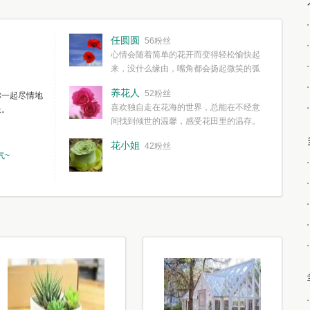
任圆圆
56粉丝
心情会随着简单的花开而变得轻松愉快起
来，没什么缘由，嘴角都会扬起微笑的弧
度。种一株简单的花，欣赏一种简单的美，拥有一种
养花人
52粉丝
你一起尽情地
简单愉快的心情，这些都不需要想得太多，其实都是
喜欢独自走在花海的世界，总能在不经意
长。
我们自己复杂了生活和心境。
间找到倾世的温馨，感受花田里的温存。
花小姐
42粉丝
气~