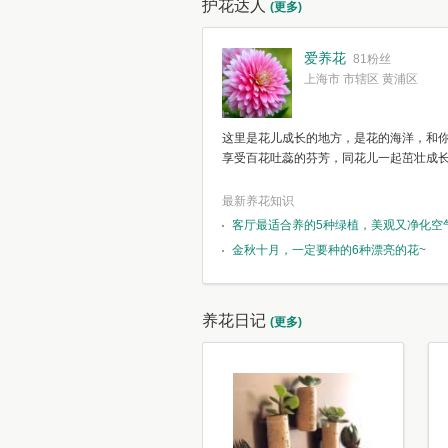
护花达人
(更多)
爱养花
81粉丝
上海市 市辖区 黄浦区
这里是花儿成长的地方，是花的海洋，和
享受百花吐蕊的芬芳，同花儿一起茁壮成
最新养花知识
客厅最适合养的5种绿植，美观又净化空
金秋十月，一定要种的6种漂亮的花~
养花日记
(更多)