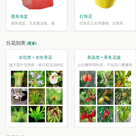
鹿角海棠
灯珠花
鹿角海棠，又名熏波菊。番...
灯珠花又名苔珊瑚、念珠草...
分花别类
(更多)
水培类 • 水性养花
果蔬类 • 果炙花羹
接天莲叶无穷碧，映日荷花别样红
山古樱笋同时荐，不似花心瓣瓣香