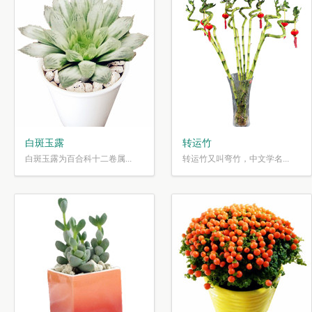
白斑玉露
转运竹
白斑玉露为百合科十二卷属...
转运竹又叫弯竹，中文学名...