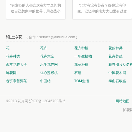
“有童心的人都喜欢在方寸之间构
“北方有没有苔藓？好像没有印
建自己想象中的世界，用这些小
象。记忆中的南方大山里有茂密
素材...”
的蕨类...”
锦上添花
( 合作：service@aihuhua.com )
花
花卉
花卉种植
花的种类
花卉种类
花卉大全
一年生植物
花卉养殖
观赏花卉大全
水生花卉网
花草种植
花卉图片及名
鲜花网
红心猕猴桃
石斛
中国花木网
老班章普洱茶
中国结
TOM生活
泰山石敢当
©2013 花卉网
沪ICP备12046703号-5
网站地图
护花网