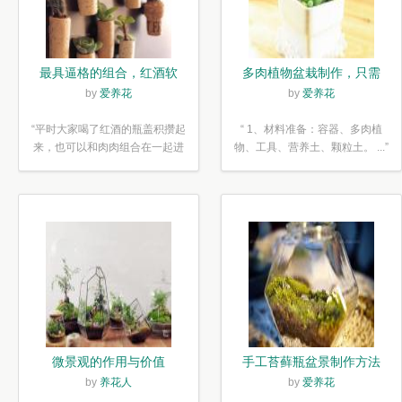
最具逼格的组合，红酒软
多肉植物盆栽制作，只需
木塞diy多肉植物盆栽
简单6步
by
爱养花
by
爱养花
“平时大家喝了红酒的瓶盖积攒起
“ 1、材料准备：容器、多肉植
来，也可以和肉肉组合在一起进
物、工具、营养土、颗粒土。 ...”
行废...”
微景观的作用与价值
手工苔藓瓶盆景制作方法
by
养花人
by
爱养花