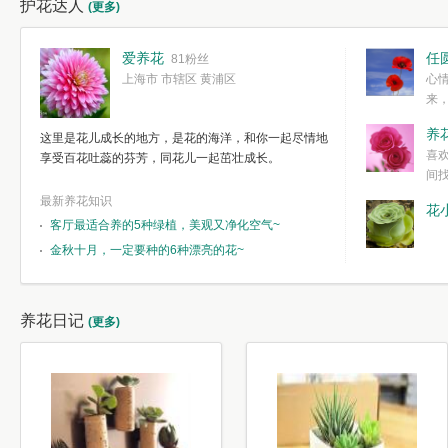
护花达人
(更多)
爱养花
任
81粉丝
上海市 市辖区 黄浦区
心
来
度。种一株简
养
这里是花儿成长的地方，是花的海洋，和你一起尽情地
简单愉快的心
喜
享受百花吐蕊的芬芳，同花儿一起茁壮成长。
我们自己复杂
间
最新养花知识
花
客厅最适合养的5种绿植，美观又净化空气~
金秋十月，一定要种的6种漂亮的花~
养花日记
(更多)