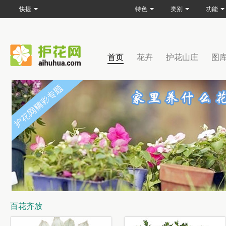
快捷
特色
类别
功能
首页
花卉
护花山庄
图
百花齐放