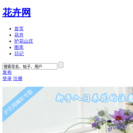
花卉网
首页
花卉
护花山庄
图库
日记
发布
登录
注册