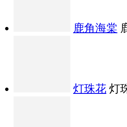
鹿角海棠
灯珠花
灯