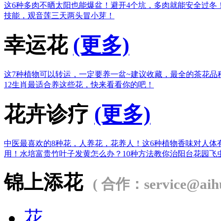
这6种多肉不晒太阳也能爆盆！
避开4个坑，多肉就能安全过冬
技能，观音莲三天两头冒小芽！
幸运花
(更多)
这7种植物可以转运，一定要养一盆~
建议收藏，最全的茶花品
12生肖最适合养这些花，快来看看你的吧！
花卉诊疗
(更多)
中医最喜欢的8种花，人养花，花养人！
这6种植物香味对人体
用！
水培富贵竹叶子发黄怎么办？
10种方法教你治阳台花园飞
锦上添花
( 合作：service@aihu
花