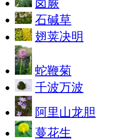
卤蕨
石碱草
翅荚决明
蛇鞭菊
千波万波
阿里山龙胆
蔓花生