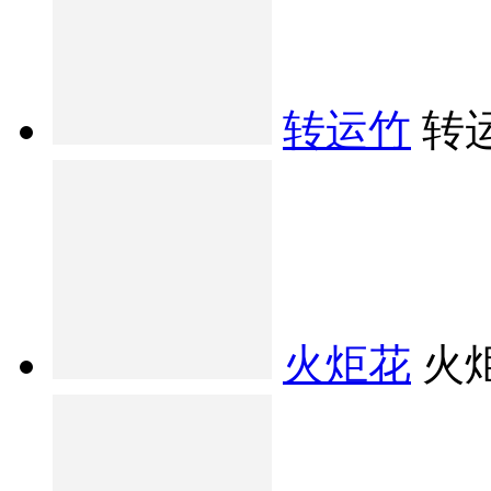
转运竹
转
火炬花
火