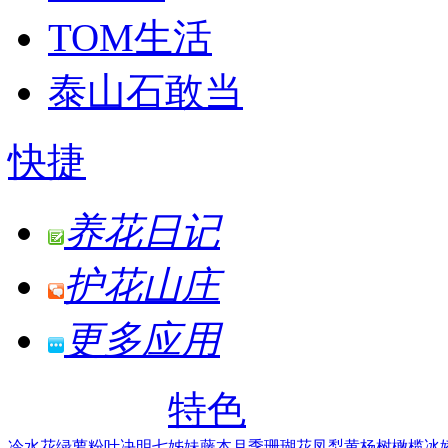
TOM生活
泰山石敢当
快捷
养花日记
护花山庄
更多应用
特色
冷水花
绿萝
粉叶决明
七姊妹
藤本月季
珊瑚花凤梨
黄杨树
橄榄
冰