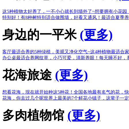
这5种植物太好养了，一不小心就长到墙外了~
想要拥有小花园
特别好！
有8种树特别适合做围墙，好看又通风！
最适合夏季养
身边的一平米
(更多)
客厅最适合养的5种绿植，美观又净化空气~
这4种植物最适合
办公桌最适合养网纹草，小巧可爱，清新养眼！
每天睡不好，
花海旅途
(更多)
想看花海，现在就开始种这5种花！
全国各地最有名气的花，快
花海，你去过几个呢
世界上最美的7个鲜花小镇子，这辈子一
多肉植物馆
(更多)