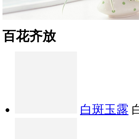
百花齐放
白斑玉露