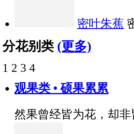
密叶朱蕉
分花别类
(更多)
1
2
3
4
观果类 • 硕果累累
然果曾经皆为花，却非