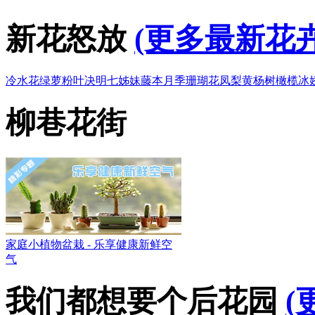
新花怒放
(更多最新花卉
冷水花
绿萝
粉叶决明
七姊妹
藤本月季
珊瑚花凤梨
黄杨树
橄榄
冰
柳巷花街
家庭小植物盆栽 - 乐享健康新鲜空
气
我们都想要个后花园
(