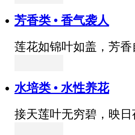
芳香类 • 香气袭人
莲花如锦叶如盖，芳香
水培类 • 水性养花
接天莲叶无穷碧，映日