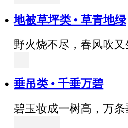
地被草坪类 • 草青地绿
野火烧不尽，春风吹又
垂吊类 • 千垂万碧
碧玉妆成一树高，万条