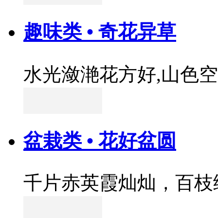
趣味类 • 奇花异草
水光潋滟花方好,山色
盆栽类 • 花好盆圆
千片赤英霞灿灿，百枝