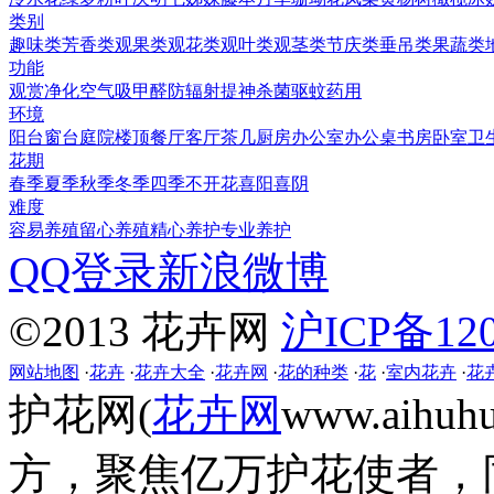
类别
趣味类
芳香类
观果类
观花类
观叶类
观茎类
节庆类
垂吊类
果蔬类
功能
观赏
净化空气
吸甲醛
防辐射
提神
杀菌
驱蚊
药用
环境
阳台
窗台
庭院
楼顶
餐厅
客厅
茶几
厨房
办公室
办公桌
书房
卧室
卫
花期
春季
夏季
秋季
冬季
四季
不开花
喜阳
喜阴
难度
容易养殖
留心养殖
精心养护
专业养护
QQ登录
新浪微博
©2013 花卉网
沪ICP备120
网站地图
·
花卉
·
花卉大全
·
花卉网
·
花的种类
·
花
·
室内花卉
·
花
护花网(
花卉网
www.aih
方，聚焦亿万护花使者，