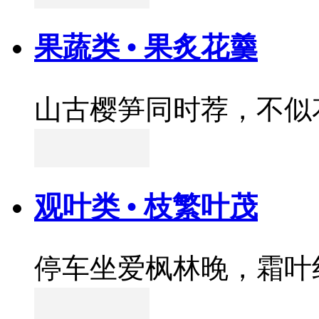
果蔬类 • 果炙花羹
山古樱笋同时荐，不似
观叶类 • 枝繁叶茂
停车坐爱枫林晚，霜叶