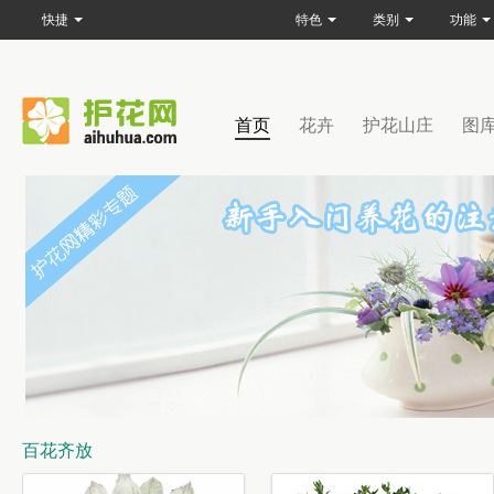
快捷
特色
类别
功能
首页
花卉
护花山庄
图
百花齐放