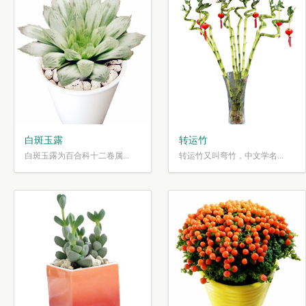
白斑玉露
转运竹
白斑玉露为百合科十二卷属...
转运竹又叫弯竹，中文学名...