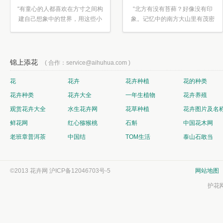
“有童心的人都喜欢在方寸之间构
“北方有没有苔藓？好像没有印
建自己想象中的世界，用这些小
象。记忆中的南方大山里有茂密
素材...”
的蕨类...”
锦上添花
( 合作：service@aihuhua.com )
花
花卉
花卉种植
花的种类
花卉种类
花卉大全
一年生植物
花卉养殖
观赏花卉大全
水生花卉网
花草种植
花卉图片及名
鲜花网
红心猕猴桃
石斛
中国花木网
老班章普洱茶
中国结
TOM生活
泰山石敢当
©2013 花卉网
沪ICP备12046703号-5
网站地图
护花网