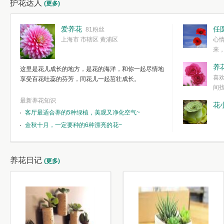
护花达人
(更多)
爱养花
任
81粉丝
上海市 市辖区 黄浦区
心
来
度。种一株简
养
这里是花儿成长的地方，是花的海洋，和你一起尽情地
简单愉快的心
喜
享受百花吐蕊的芬芳，同花儿一起茁壮成长。
我们自己复杂
间
最新养花知识
花
客厅最适合养的5种绿植，美观又净化空气~
金秋十月，一定要种的6种漂亮的花~
养花日记
(更多)