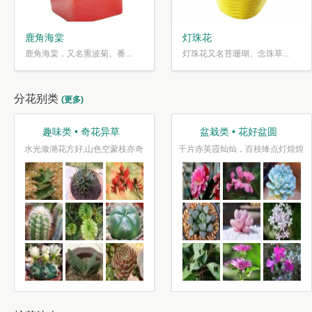
鹿角海棠
灯珠花
鹿角海棠，又名熏波菊。番...
灯珠花又名苔珊瑚、念珠草...
分花别类
(更多)
趣味类 • 奇花异草
盆栽类 • 花好盆圆
水光潋滟花方好,山色空蒙枝亦奇
千片赤英霞灿灿，百枝绛点灯煌煌