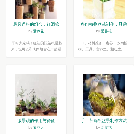
最具逼格的组合，红酒软
多肉植物盆栽制作，只需
木塞diy多肉植物盆栽
简单6步
by
爱养花
by
爱养花
“平时大家喝了红酒的瓶盖积攒起
“ 1、材料准备：容器、多肉植
来，也可以和肉肉组合在一起进
物、工具、营养土、颗粒土。 ...”
行废...”
微景观的作用与价值
手工苔藓瓶盆景制作方法
by
养花人
by
爱养花